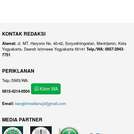
KONTAK REDAKSI
Alamat:
Jl. MT. Haryono No. 40-42, Suryodiningratan, Mantrijeron, Kota
Yogyakarta, Daerah Istimewa Yogyakarta 55141
Telp./WA: 0857-2943-
7751
PERIKLANAN
Telp./SMS/WA:
0815-4214-0504
Email:
bangkitmedianu[at]gmail.com
MEDIA PARTNER