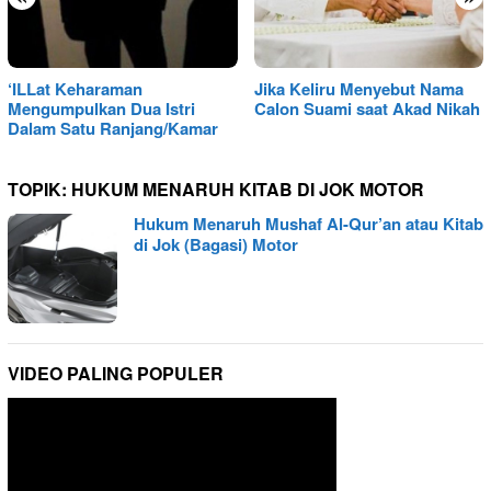
‘ILLat Keharaman
Jika Keliru Menyebut Nama
Mengumpulkan Dua Istri
Calon Suami saat Akad Nikah
Dalam Satu Ranjang/Kamar
TOPIK:
HUKUM MENARUH KITAB DI JOK MOTOR
Hukum Menaruh Mushaf Al-Qur’an atau Kitab
di Jok (Bagasi) Motor
VIDEO PALING POPULER