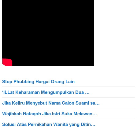
Stop Phubbing Hargai Orang Lain
‘ILLat Keharaman Mengumpulkan Dua …
Jika Keliru Menyebut Nama Calon Suami sa…
Wajibkah Nafaqoh Jika Istri Suka Melawan…
Solusi Atas Pernikahan Wanita yang Ditin…