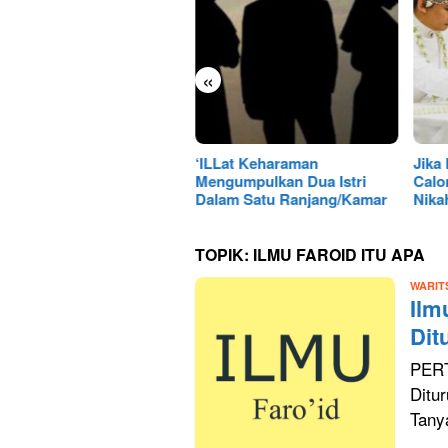
«
p Phubbing Hargai Orang
‘ILLat Keharaman
Jika
n
Mengumpulkan Dua Istri
Calo
Dalam Satu Ranjang/Kamar
Nika
TOPIK:
ILMU FAROID ITU APA
WARIT
Ilm
Dit
PERT
Ditu
Tany