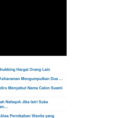
hubbing Hargai Orang Lain
t Keharaman Mengumpulkan Dua …
eliru Menyebut Nama Calon Suami
ah Nafaqoh Jika Istri Suka
wan…
 Atas Pernikahan Wanita yang