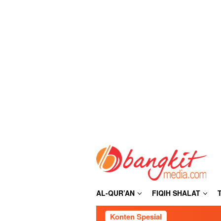
Loncat
ke
konten
AL-QUR’AN
FIQIH SHALAT
Konten Spesial