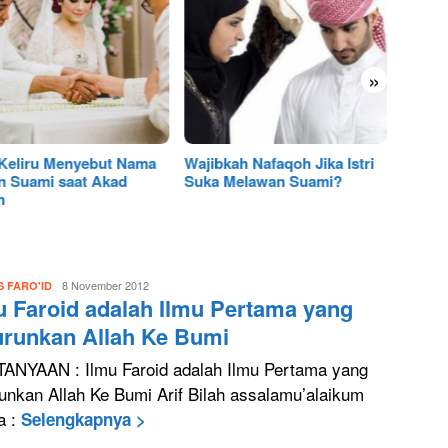
»
 Keliru Menyebut Nama
Wajibkah Nafaqoh Jika Istri
Solusi
n Suami saat Akad
Suka Melawan Suami?
Wanita
h
Pergi 
Luthfi
8 November 2012
S FARO'ID
u Faroid adalah Ilmu Pertama yang
BangkitMedia
urunkan Allah Ke Bumi
ANYAAN : Ilmu Faroid adalah Ilmu Pertama yang
runkan Allah Ke Bumi Arif Bilah assalamu’alaikum
a :
Selengkapnya >