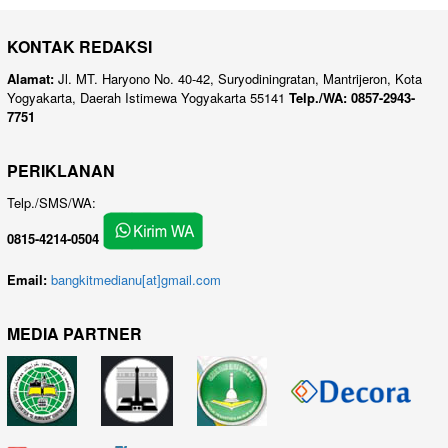
KONTAK REDAKSI
Alamat:
Jl. MT. Haryono No. 40-42, Suryodiningratan, Mantrijeron, Kota
Yogyakarta, Daerah Istimewa Yogyakarta 55141
Telp./WA: 0857-2943-
7751
PERIKLANAN
Telp./SMS/WA:
0815-4214-0504
Email:
bangkitmedianu[at]gmail.com
MEDIA PARTNER