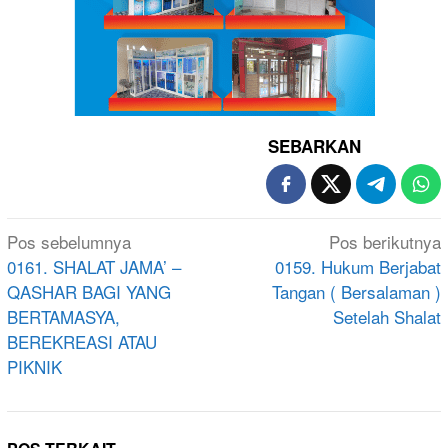
SEBARKAN
Navigasi
Pos sebelumnya
Pos berikutnya
pos
0161. SHALAT JAMA’ –
0159. Hukum Berjabat
QASHAR BAGI YANG
Tangan ( Bersalaman )
BERTAMASYA,
Setelah Shalat
BEREKREASI ATAU
PIKNIK