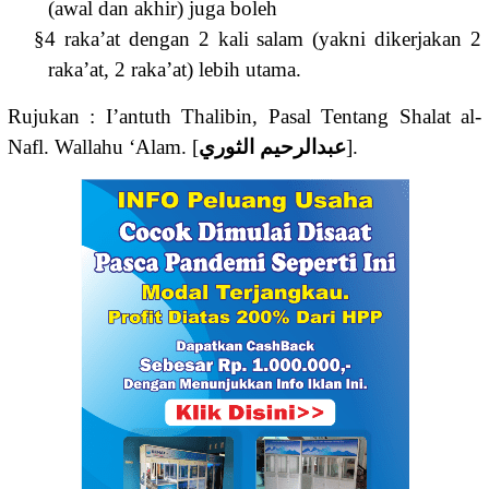
(awal dan akhir) juga boleh
§
4 raka’at dengan 2 kali salam (yakni dikerjakan 2
raka’at, 2 raka’at) lebih utama.
Rujukan : I’antuth Thalibin, Pasal Tentang Shalat al-
Nafl. Wallahu ‘Alam. [
عبدالرحيم الثوري
].