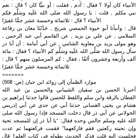
الأنبياء كان أولا ؟ فقال : آدم , فقلت : أو نبيًّا كان ؟ قال : نعم
نبي مكلم , قلت : يا رسول الله صَلى الله عَلَيه وسَلَّم فكم
الأنبياء ؟ قال : ثلاثمائة وخمسة عشر جمًّا غفيرًا
قال : وأنبأنا أبو حيوة الحمصي شريح , حَدَّثَنَا
معان بن رفاعة
السلامي , عن علي بن يزيد , عن القاسم أبي عبد الرحمن ,
وهو مولى يزيد بن معاوية الشامي , عن أبي أمامة : أن أبا ذر
سأل رسول الله صَلَّى الله عَلَيه وسَلَّم كم الأنبياء ؟ فقال : مائة
ألف وأربعة وعشرون ألفًا ، فقال : كم المرسلون منهم ؟ قال :
ثلاثمائة وخمسة عشر جمًّا غفيرًا
=======
موارد الظمآن إلى زوائد ابن حبان (ص: 508)
أخبرنا الحسن بن سفيان الشيباني والحسين بن عبد الله
القطان بالرقة وابن سلم واللفظ للحسن قالوا حدثنا إبراهيم بن
هشام بن يحيى الغساني حدثنا أبي عن جدي عن أبي إدريس
الخولاني عن أبي ذر قال دخلت المسجد فإذا رسول الله صلى
الله عليه وسلم جالس وحده فقال: “يا أبا ذر إن للمسجد تحية
وإن تحيته ركعتين فقم فاركعهما” فقمت فركعتهما ثم عدت
فجلست إليه قلت فذكر الحديث بطوله في كتاب العلم1 قال