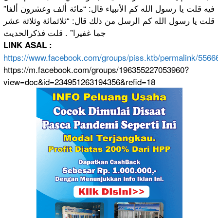
فيه قلت يا رسول الله كم الأنبياء قال: “مائة ألف وعشرون ألفا”
قلت يا رسول الله كم الرسل من ذلك قال: “ثلاثمائة وثلاثة عشر
جما غفيرا” . قلت فذكرالحديث
LINK ASAL :
https://
www.faceboo
k.com/
groups/
piss.ktb/
permalink/
5566
https://m.facebook.com/groups/196355227053960?
view=doc&id=234951263194356&refid=18