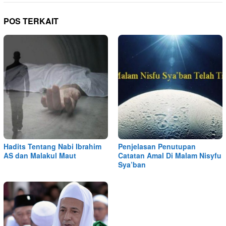
POS TERKAIT
Hadits Tentang Nabi Ibrahim
Penjelasan Penutupan
AS dan Malakul Maut
Catatan Amal Di Malam Nisyfu
Sya’ban