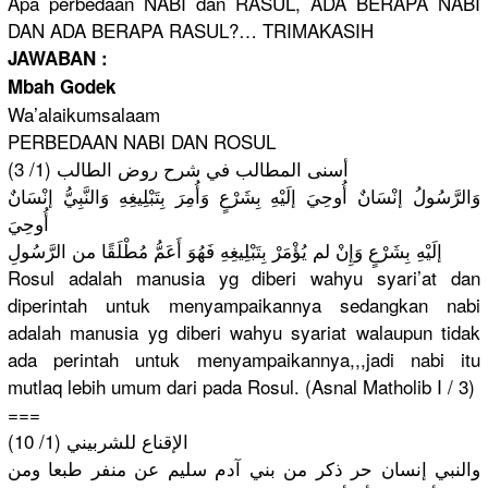
Apa perbedaan NABI dan RASUL, ADA BERAPA NABI
DAN ADA BERAPA RASUL?… TRIMAKASIH
JAWABAN :
Mbah Godek
Wa’alaikum
salaam
PERBEDAAN NABI DAN ROSUL
أسنى المطالب في شرح روض الطالب (1/ 3)
وَالرَّسُو
لُ إنْسَانٌ أُوحِيَ إلَيْهِ بِشَرْعٍ وَأُمِرَ بِتَبْلِيغ
ِهِ وَالنَّبِي
ُّ إنْسَانٌ
أُوحِيَ
إلَيْهِ بِشَرْعٍ وَإِنْ لم يُؤْمَرْ بِتَبْلِيغ
ِهِ فَهُوَ أَعَمُّ مُطْلَقًا من الرَّسُولِ
Rosul adalah manusia yg diberi wahyu syari’at dan
diperintah
untuk menyampaik
annya sedangkan nabi
adalah manusia yg diberi wahyu syariat walaupun tidak
ada perintah untuk menyampaik
annya,,,ja
di nabi itu
mutlaq lebih umum dari pada Rosul. (Asnal Matholib I / 3)
===
الإقناع للشربيني (1/ 10)
والنبي إنسان حر ذكر من بني آدم سليم عن منفر طبعا ومن