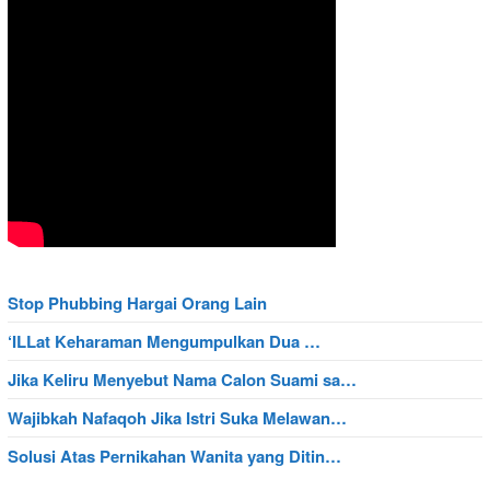
Stop Phubbing Hargai Orang Lain
‘ILLat Keharaman Mengumpulkan Dua …
Jika Keliru Menyebut Nama Calon Suami sa…
Wajibkah Nafaqoh Jika Istri Suka Melawan…
Solusi Atas Pernikahan Wanita yang Ditin…