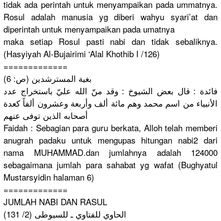
tidak ada perintah untuk menyampaik
an pada ummatnya.
Rosul adalah manusia yg diberi wahyu syari’at dan
diperintah
untuk menyampaik
an pada umatnya
maka setiap Rosul pasti nabi dan tidak sebaliknya.
(Hasyiyah Al-Bujairi
mi ‘Alal Khothib I /126)
==========
===
بغية المسترشدين
(ص: 6)
فائدة : قال بعض الشيوخ : وقد منّ الله عليّ باستخراج عدد
الأنبياء من اسم محمد وهم مائة ألف وأربعة وعشرون ألفاً كعدة
أصحابه الذين توفى عنهم
Faidah :
Sebagian para guru berkata, Alloh telah memberi
anugrah padaku untuk mengupas hitungan nabi2 dari
nama MUHAMMAD.d
an jumlahnya adalah 124000
sebagaiman
a jumlah para sahabat yg wafat (Bughyatul
Mustarsyid
in halaman 6)
==========
===
JUMLAH NABI DAN RASUL
الحاوي للفتاوي ـ للسيوطى (2/ 131)