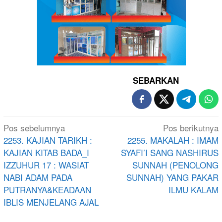
SEBARKAN
Navigasi
Pos sebelumnya
Pos berikutnya
pos
2253. KAJIAN TARIKH :
2255. MAKALAH : IMAM
KAJIAN KITAB BADA_I
SYAFI’I SANG NASHIRUS
IZZUHUR 17 : WASIAT
SUNNAH (PENOLONG
NABI ADAM PADA
SUNNAH) YANG PAKAR
PUTRANYA&KEADAAN
ILMU KALAM
IBLIS MENJELANG AJAL