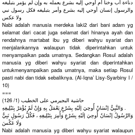
دناءة أب وخنا أم أوحي إليه بشرع يعمله به وإن لم يؤمر بتبليغه
والرسول إنسان أوحي إليه بشرع وأمر بتبليغه فكل رسول نبي
ولا عكس
Nabi adalah manusia merdeka laki2 dari bani adam yg
selamat dari cacat
juga selamat dari hinanya ayah dan
rendahnya martabat ibu yg diberi wahyu syariat dan
menjalanka
nnya walaupun tidak diperintah
kan untuk
menyampaik
an pada umatnya.
Sedangkan Rosul adalah
manusia yg diberi wahyu syariat dan diperintah
kan
untukmenya
mpaikan pada umatnya, maka setiap Rosul
pasti nabi dan tidak sebaliknya.
(Al-Iqna’ Lisy-Syarb
iny I /
10)
===
حاشية البجيرمي على الخطيب (1/ 126)
ِهِ .
وَالنَّبِي
ُّ إنْسَانٌ أُوحِيَ إلَيْهِ بِشَرْعٍ يَعْمَلُ بِهِ وَإِنْ لَمْ يُؤْمَرْ بِتَبْلِيغ
وَالرَّسُو
لُ إنْسَانٌ أُوحِيَ إلَيْهِ بِشَرْعٍ وَأُمِرَ بِتَبْلِيغ
ِهِ ، فَكُلُّ رَسُولٍ نَبِيٌّ
وَلَا عَكْسَ
Nabi adalah manusia yg diberi wahyu syariat walaupun