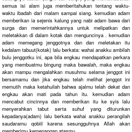
semua isi alam juga memberitah
ukan tentang waktu-
wakt
u ibadah dari malam sampai siang. kemudian adam
memberikan
ia sejenis kalung yang nabi adam bawa dari
surga dan memerintah
kannya untuk melipatkan
dan
meletakkan
di dalam kotak dan mengunciny
a . kemudian
adam memegang jenggotnya
dan dan meletakan itu
kedalam tabuut(kot
ak) lalu berkata: wahai anakku ambilah
bulu jenggotku ini, apa bila engkau mendapatka
n perkara
yang membuatmu bingung maka bawalah, maka engkau
akan mampu mengalahka
n musuhmu selama jenggot ini
bersamamu dan jika engkau telah melihat jenggot ini
memutih maka ketahuilah
bahwa ajalmu telah dekat dan
engkau akan mati pada tahun itu. kemudian adam
mencabut cincinnya dan memberikan
itu ke syis lalu
menyerahka
n tabut serta suhuf yang diturunkan
kepadanya(
adam) lalu berkata wahai anakku perangilah
saudaramu qobiil karena sesungguhn
ya Allah akan
memberimu kemenangan
atasmu