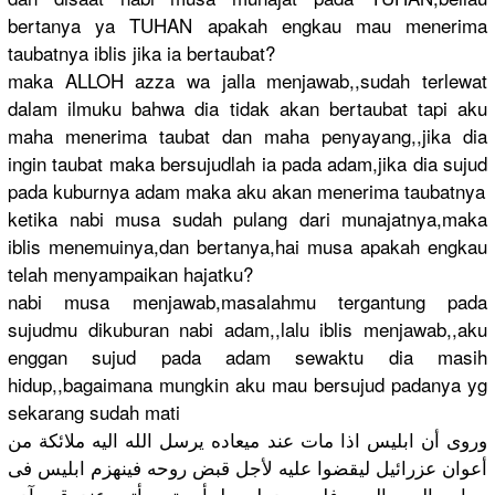
bertanya ya TUHAN apakah engkau mau menerima
taubatnya iblis jika ia bertaubat?
maka ALLOH azza wa jalla menjawab,,
sudah terlewat
dalam ilmuku bahwa dia tidak akan bertaubat tapi aku
maha menerima taubat dan maha penyayang,
,jika dia
ingin taubat maka bersujudla
h ia pada adam,jika dia sujud
pada kuburnya adam maka aku akan menerima taubatnya
ketika nabi musa sudah pulang dari munajatnya
,maka
iblis menemuinya
,dan bertanya,h
ai musa apakah engkau
telah menyampaik
an hajatku?
nabi musa menjawab,m
asalahmu tergantung
pada
sujudmu dikuburan nabi adam,,lalu
iblis menjawab,,
aku
enggan sujud pada adam sewaktu dia masih
hidup,,bag
aimana mungkin aku mau bersujud padanya yg
sekarang sudah mati
وروى أن ابليس اذا مات عند ميعاده يرسل الله اليه ملائكة من
أعوان عزرائيل ليقضوا عليه لأجل قبض روحه فينهزم ابليس فى
جهات البر والبحر فلم يجد له ملجأ حتى يأتى عند قبر آدم