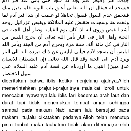
فيسجد له فيقال ان الله تعالى أغلق باب التوبة فلم يقبل منك
فيتحقق عدم القبول فيقول تجاهلا لو علمت ان هذا قبر آدم لما
وقفت هنا وسجدت فتقبض عليه الملائكة ويقبض عزرائيل روحه
أشد القبض وروى انه اذا كان يوم القيامة وصار أهل الجنة فى
الجنة وأهل النار فى النار يأمر الله تعالى أن يخرج ابليس من
النار فى كل مائة ألف سنة مرة ويخرج آدم من الجنة ويأمر الله
ابليس أن يسجد لآدم فيأبى ابليس عن ذلك فيرده الله الى النار
ويرد آدم الى الجنة وقد قال الله تعالى (إن الشيطان للانسان
عدوُ مبينُ) انتهى ما أوردناه عن قصة آدم عليه السلام على
سبيل الاختصار
diceritaka
n bahwa iblis ketika menjelang ajalnya,Al
loh
memerintah
kan prajurit-p
rajuritnya
malaikat izroil untuk
mencabut nyawanya,l
alu iblis lari kesemua arah laut dan
darat tapi tidak menemukan tempat aman sehingga
sampai pada makam Nabi adam lalu bersujud pada
makam itu,lalu dikatakan padanya,Al
loh telah menutup
pintu taubat maka taubatmu tidak akan diterima,s
etelah