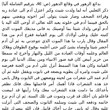
بدائع الزهور في وقائع الدهور (ص: 46، بترقيم الشاملة آليا)
ذكر الثعلبي أنه لما ولدت شيث وكبر اعتزل آدم الى عبادة ربه
وقراءة الصحف وصار شيث يتولى أمر اخوته ويقضي بينهم
بالحق فبينما آدم في خلوته يعبد الله تعالى اذ أوحى الله اليه يا
أدم أوص ولدك شيثا بما أوصيتك به فانى مذيقك الموت الذي
كتبته عليك وعلى أولادك الى يوم القيامة ففزع أدم من هذا
المقال وقال يارب ما هذا الموت الذي تتوعدني به ثم أن أدم
أحضر شيثا وأوصاه بشئ كثير حتى أعلمه بوقوع الطوفان وهلاك
العالم وعلمه أوقات العبادة من الليل والنهار وأخرج له سمطا
من حرير أبيض كان فيه صور الانبياء ومن يملك الدنيا الى يوم
القيامة وكان هذا هذا السمط أنزل على أدم من الجنة فعرضه
على شيث وامره أن يطويه ويضعه في تابوت ويقفل عليه ثم أن
آدم عمد الى شعرات من لحيته ووضعهن فى التابوت وقال يابنى
خذ هذه الشعرات فاذا أهمك أمر فاحملها معك فانك تظفر
بأعدائك ما دامت هذه الشعرات معك واذا رأيتها قد ابيضت
فاعلم بان أجلك قد قرب وتموت فى تلك السنة. ثم ان آدم نزع
خاتمه ودفعه الى شيث وسلمه التابوت والصحف التى أنزلت
عليه وقال له يابنى حارب أخاك قابيل فان الله ينصرك عليه