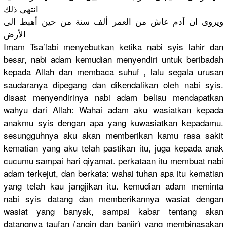
انتهى ذلك
ويروى ان آدم عاش من العمر ألف سنة من حين أهبط الى
الأرض
Imam Tsa’labi menyebutka
n ketika nabi syis lahir dan
besar, nabi adam kemudian menyendiri
untuk beribadah
kepada Allah dan membaca suhuf , lalu segala urusan
saudaranya
dipegang dan dikendalik
an oleh nabi syis.
disaat menyendiri
nya nabi adam beliau mendapatka
n
wahyu dari Allah: Wahai adam aku wasiatkan kepada
anakmu syis dengan apa yang kuwasiatka
n kepadamu.
sesungguhn
ya aku akan memberikan
kamu rasa sakit
kematian yang aku telah pastikan itu, juga kepada anak
cucumu sampai hari qiyamat. perkataan itu membuat nabi
adam terkejut, dan berkata: wahai tuhan apa itu kematian
yang telah kau jangjikan itu. kemudian adam meminta
nabi syis datang dan memberikan
nya wasiat dengan
wasiat yang banyak, sampai kabar tentang akan
datangnya taufan (angin dan banjir) yang membinasak
an