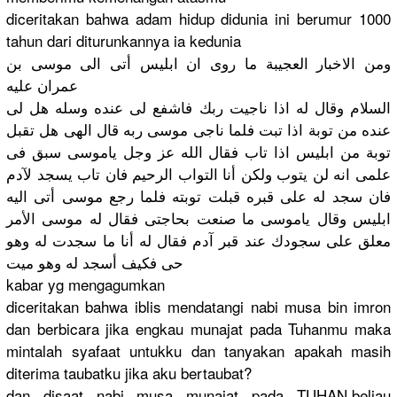
diceritaka
n bahwa adam hidup didunia ini berumur 1000
tahun dari diturunkan
nya ia kedunia
ومن الاخبار العجيبة ما روى ان ابليس أتى الى موسى بن
عمران عليه
السلام وقال له اذا ناجيت ربك فاشفع لى عنده وسله هل لى
عنده من توبة اذا تبت فلما ناجى موسى ربه قال الهى هل تقبل
توبة من ابليس اذا تاب فقال الله عز وجل ياموسى سبق فى
علمى انه لن يتوب ولكن أنا التواب الرحيم فان تاب يسجد لآدم
فان سجد له على قبره قبلت توبته فلما رجع موسى أتى اليه
ابليس وقال ياموسى ما صنعت بحاجتى فقال له موسى الأمر
معلق على سجودك عند قبر آدم فقال له أنا ما سجدت له وهو
حى فكيف أسجد له وهو ميت
kabar yg mengagumka
n
diceritaka
n bahwa iblis mendatangi
nabi musa bin imron
dan berbicara jika engkau munajat pada Tuhanmu maka
mintalah syafaat untukku dan tanyakan apakah masih
diterima taubatku jika aku bertaubat?
dan disaat nabi musa munajat pada TUHAN,beli
au