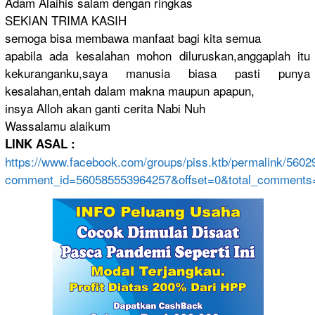
Adam Alaihis salam dengan ringkas
SEKIAN TRIMA KASIH
semoga bisa membawa manfaat bagi kita semua
apabila ada kesalahan mohon diluruskan
,anggaplah
itu
kekurangan
ku,saya manusia biasa pasti punya
kesalahan,
entah dalam makna maupun apapun,
insya Alloh akan ganti cerita Nabi Nuh
Wassalamu alaikum
LINK ASAL :
https://
www.faceboo
k.com/
groups/
piss.ktb/
permalink/
5602
comment_id
=560585553
964257&off
set=0&tota
l_comments