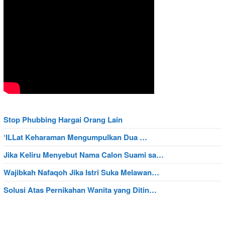
Stop Phubbing Hargai Orang Lain
‘ILLat Keharaman Mengumpulkan Dua …
Jika Keliru Menyebut Nama Calon Suami sa…
Wajibkah Nafaqoh Jika Istri Suka Melawan…
Solusi Atas Pernikahan Wanita yang Ditin…