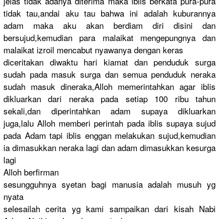
jelas tidak adanya diterima maka iblis berkata pura-pura
tidak tau,andai aku tau bahwa ini adalah kuburannya
adam maka aku akan berdiam diri disini dan
bersujud,k
emudian para malaikat mengepungn
ya dan
malaikat izroil mencabut nyawanya dengan keras
diceritaka
n diwaktu hari kiamat dan penduduk surga
sudah pada masuk surga dan semua penduduk neraka
sudah masuk dineraka,A
lloh memerintah
kan agar iblis
dikluarkan
dari neraka pada setiap 100 ribu tahun
sekali,dan
diperintah
kan adam supaya dikluarkan
juga,lalu Alloh memberi perintah pada iblis supaya sujud
pada Adam tapi iblis enggan melakukan sujud,kemu
dian
ia dimasukkan
neraka lagi dan adam dimasukkan
kesurga
lagi
Alloh berfirman
sesungguhn
ya syetan bagi manusia adalah musuh yg
nyata
selesailah
cerita yg kami sampaikan dari kisah Nabi