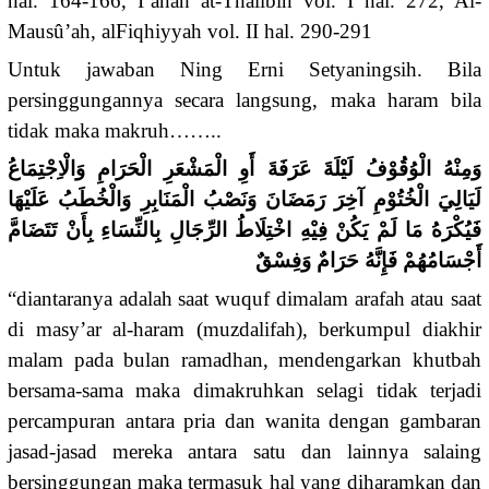
hal. 164-166, I’ânah at-Thâlibîn vol. I hal. 272, Al-
Mausû’ah, alFiqhiyyah vol. II hal. 290-291
Untuk jawaban Ning Erni Setyaningsih. Bila
persinggungannya secara langsung, maka haram bila
tidak maka makruh……..
وَمِنْهُ الْوُقُوْفُ لَيْلَةَ عَرَفَةَ أَوِ الْمَشْعَرِ الْحَرَامِ وَالْاِجْتِمَاعُ
لَيَالِيَ الْخُتُوْمِ آخِرَ رَمَضَانَ وَنَصْبُ الْمَنَابِرِ وَالْخُطَبُ عَلَيْهَا
فَيُكْرَهُ مَا لَمْ يَكُنْ فِيْهِ اخْتِلَاطُ الرِّجَالِ بِالنِّسَاءِ بِأَنْ تَتَضَامَّ
أَجْسَامُهُمْ فَإِنَّهُ حَرَامٌ وَفِسْقٌ
“diantaranya adalah saat wuquf dimalam arafah atau saat
di masy’ar al-haram (muzdalifah), berkumpul diakhir
malam pada bulan ramadhan, mendengarkan khutbah
bersama-sama maka dimakruhkan selagi tidak terjadi
percampuran antara pria dan wanita dengan gambaran
jasad-jasad mereka antara satu dan lainnya salaing
bersinggungan maka termasuk hal yang diharamkan dan