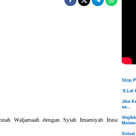
Stop P
‘ILLa
Jika K
sa…
Wajibk
unnah Waljamaah dengan Syiah Imamiyah Itsna
Mela
Solusi