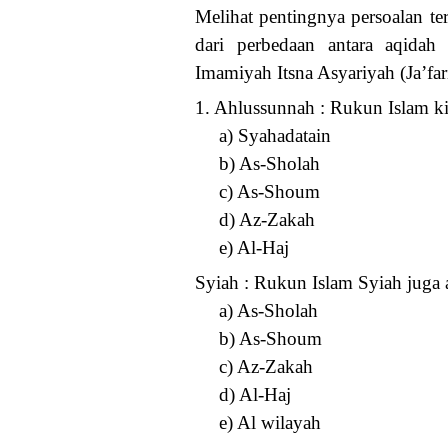
Melihat pentingnya persoalan te
dari perbedaan antara aqida
Imamiyah Itsna Asyariyah (Ja’far
1. Ahlussunnah : Rukun Islam kit
a) Syahadatain
b) As-Sholah
c) As-Shoum
d) Az-Zakah
e) Al-Haj
Syiah : Rukun Islam Syiah juga a
a) As-Sholah
b) As-Shoum
c) Az-Zakah
d) Al-Haj
e) Al wilayah