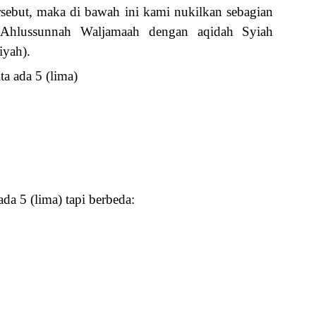
rsebut, maka di bawah ini kami nukilkan sebagian
h Ahlussunnah Waljamaah dengan aqidah Syiah
iyah).
a ada 5 (lima)
da 5 (lima) tapi berbeda: