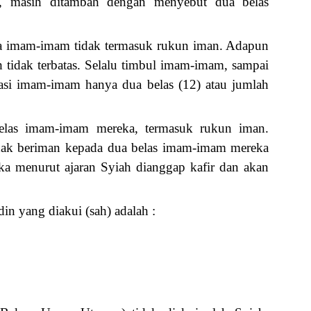
, masih ditambah dengan menyebut dua belas
da imam-imam tidak termasuk rukun iman. Adapun
idak terbatas. Selalu timbul imam-imam, sampai
asi imam-imam hanya dua belas (12) atau jumlah
elas imam-imam mereka, termasuk rukun iman.
dak beriman kepada dua belas imam-imam mereka
aka menurut ajaran Syiah dianggap kafir dan akan
in yang diakui (sah) adalah :