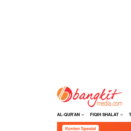
Loncat
ke
konten
AL-QUR’AN
FIQIH SHALAT
Konten Spesial