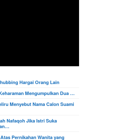
hubbing Hargai Orang Lain
t Keharaman Mengumpulkan Dua …
eliru Menyebut Nama Calon Suami
ah Nafaqoh Jika Istri Suka
wan…
 Atas Pernikahan Wanita yang