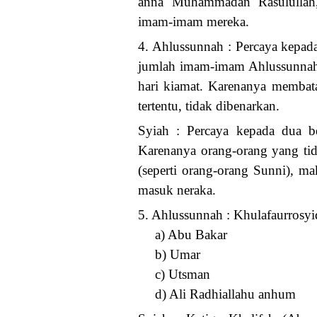
anna Muhammadan Rasulullah
imam-imam mereka.
4. Ahlussunnah : Percaya kepa
jumlah imam-imam Ahlussunnah t
hari kiamat. Karenanya membat
tertentu, tidak dibenarkan.
Syiah : Percaya kepada dua b
Karenanya orang-orang yang ti
(seperti orang-orang Sunni), m
masuk neraka.
5. Ahlussunnah : Khulafaurrosyid
a) Abu Bakar
b) Umar
c) Utsman
d) Ali Radhiallahu anhum