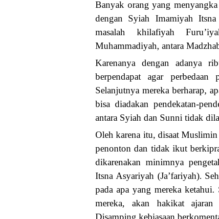
Banyak orang yang menyangka 
dengan Syiah Imamiyah Itsna 
masalah khilafiyah Furu’i
Muhammadiyah, antara Madzhab 
Karenanya dengan adanya rib
berpendapat agar perbedaan pe
Selanjutnya mereka berharap, 
bisa diadakan pendekatan-pen
antara Syiah dan Sunni tidak dil
Oleh karena itu, disaat Muslim
penonton dan tidak ikut berkipr
dikarenakan minimnya penget
Itsna Asyariyah (Ja’fariyah). S
pada apa yang mereka ketahui. 
mereka, akan hakikat ajaran 
Disamping kebiasaan berkomenta