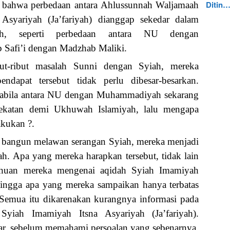
Ditin
bahwa perbedaan antara Ahlussunnah Waljamaah
Asyariyah (Ja’fariyah) dianggap sekedar dalam
yah, seperti perbedaan antara NU dengan
Safi’i dengan Madzhab Maliki.
ut-ribut masalah Sunni dengan Syiah, mereka
ndapat tersebut tidak perlu dibesar-besarkan.
apabila antara NU dengan Muhammadiyah sekarang
dekatan demi Ukhuwah Islamiyah, lalu mengapa
akukan ?.
in bangun melawan serangan Syiah, mereka menjadi
ah. Apa yang mereka harapkan tersebut, tidak lain
ahuan mereka mengenai aqidah Syiah Imamiyah
ehingga apa yang mereka sampaikan hanya terbatas
Semua itu dikarenakan kurangnya informasi pada
Syiah Imamiyah Itsna Asyariyah (Ja’fariyah).
r, sebelum memahami persoalan yang sebenarnya.