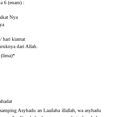
a 6 (enam) :
aikat Nya
ya
/ hari kiamat
uruknya dari Allah.
 (lima)*
ahadat
isamping Asyhadu an Laailaha illallah, wa asyhadu