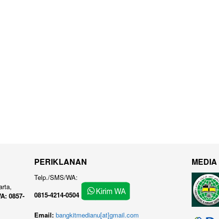
PERIKLANAN
MEDIA
Telp./SMS/WA:
arta,
0815-4214-0504
A: 0857-
Email:
bangkitmedianu[at]gmail.com