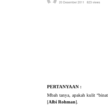
20 Desember 2011
823 views
PERTANYAAN :
Mbah tanya, apakah kulit “bina
[
Albi Rohman
].