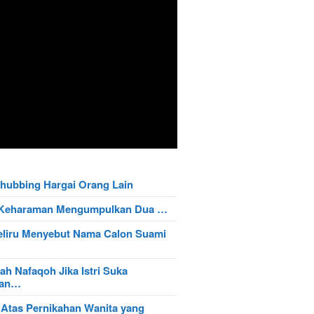
hubbing Hargai Orang Lain
t Keharaman Mengumpulkan Dua …
eliru Menyebut Nama Calon Suami
ah Nafaqoh Jika Istri Suka
wan…
 Atas Pernikahan Wanita yang