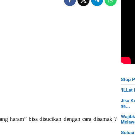
Stop P
‘ILLa
Jika K
sa…
Wajibk
tang haram” bisa disucikan dengan cara disamak ?
Mela
Solusi