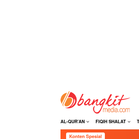
Loncat
ke
konten
AL-QUR’AN
FIQIH SHALAT
Konten Spesial