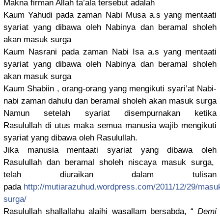
Makna firman Allah ta’ala tersebut adalah
Kaum Yahudi pada zaman Nabi Musa a.s yang mentaati
syariat yang dibawa oleh Nabinya dan beramal sholeh
akan masuk surga
Kaum Nasrani pada zaman Nabi Isa a.s yang mentaati
syariat yang dibawa oleh Nabinya dan beramal sholeh
akan masuk surga
Kaum Shabiin , orang-oran
g yang mengikuti syari’at Nabi-
nabi zaman dahulu dan beramal sholeh akan masuk surga
Namun setelah syariat disempurna
kan ketika
Rasulullah
di utus maka semua manusia wajib mengikuti
syariat yang dibawa oleh Rasulullah
.
Jika manusia mentaati syariat yang dibawa oleh
Rasulullah
dan beramal sholeh niscaya masuk surga,
telah diuraikan dalam tulisan
pada
http://
mutiarazuhu
d.wordpres
s.com/
2011/12/29/
masu
surga
/
Rasulullah
shallallah
u alaihi wasallam bersabda, “
Demi