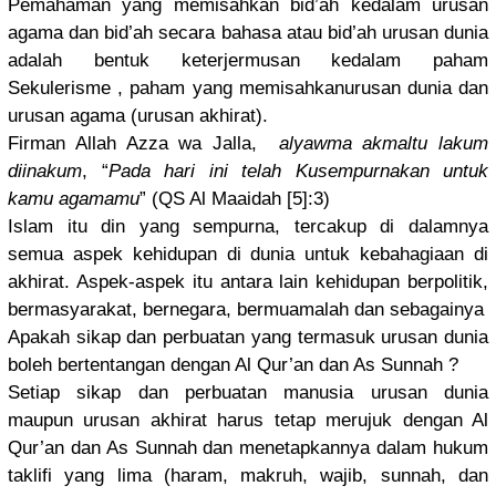
Pemahaman yang memisahkan
bid’ah kedalam urusan
agama dan bid’ah secara bahasa atau bid’ah urusan dunia
adalah bentuk keterjermu
san kedalam paham
Sekulerism
e , paham yang memisahkan
urusan dunia dan
urusan agama (urusan akhirat).
Firman Allah Azza wa Jalla,
alyawma akmaltu lakum
diinakum
, “
Pada hari ini telah Kusempurna
kan untuk
kamu agamamu
” (QS Al Maaidah [5]:3)
Islam itu din yang sempurna, tercakup di dalamnya
semua aspek kehidupan di dunia untuk kebahagiaa
n di
akhirat. Aspek-aspe
k itu antara lain kehidupan berpolitik
,
bermasyara
kat, bernegara,
bermuamala
h dan sebagainya
Apakah sikap dan perbuatan yang termasuk urusan dunia
boleh bertentang
an dengan Al Qur’an dan As Sunnah ?
Setiap sikap dan perbuatan manusia urusan dunia
maupun urusan akhirat harus tetap merujuk dengan Al
Qur’an dan As Sunnah dan menetapkan
nya dalam hukum
taklifi yang lima (haram, makruh, wajib, sunnah, dan