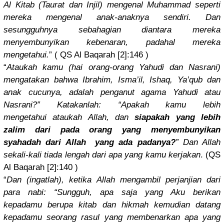
Al Kitab (Taurat dan Injil) mengenal Muhammad seperti
mereka mengenal anak-anakn
ya sendiri. Dan
sesungguhn
ya sebahagian
diantara mereka
menyembuny
ikan kebenaran,
padahal mereka
mengetahui
.
” ( QS Al Baqarah [2]:146 )
“
Ataukah kamu (hai orang-oran
g Yahudi dan Nasrani)
mengatakan
bahwa Ibrahim, Isma’il, Ishaq, Ya’qub dan
anak cucunya, adalah penganut agama Yahudi atau
Nasrani?” Katakanlah
: “Apakah kamu lebih
mengetahui
ataukah Allah, dan
siapakah yang lebih
zalim dari pada orang yang menyembuny
ikan
syahadah dari Allah yang ada padanya?
” Dan Allah
sekali-kal
i tiada lengah dari apa yang kamu kerjakan
. (QS
Al Baqarah [2]:140 )
“
Dan (ingatlah)
, ketika Allah mengambil perjanjian
dari
para nabi: “Sungguh, apa saja yang Aku berikan
kepadamu berupa kitab dan hikmah kemudian datang
kepadamu seorang rasul yang membenarka
n apa yang