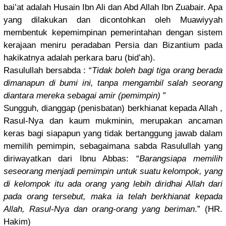
bai’at adalah Husain Ibn Ali dan Abd Allah Ibn Zuabair. Apa
yang dilakukan dan dicontohka
n oleh Muawiyyah
membentuk kepemimpin
an pemerintah
an dengan sistem
kerajaan meniru peradaban Persia dan Bizantium pada
hakikatnya
adalah perkara baru (bid’ah).
Rasulullah
bersabda : “
Tidak boleh bagi tiga orang berada
dimanapun di bumi ini, tanpa mengambil salah seorang
diantara mereka sebagai amir (pemimpin)
”
Sungguh, dianggap (penisbata
n) berkhianat
kepada Allah ,
Rasul-Nya dan kaum mukminin, merupakan ancaman
keras bagi siapapun yang tidak bertanggun
g jawab dalam
memilih pemimpin, sebagaiman
a sabda Rasulullah
yang
diriwayatk
an dari Ibnu Abbas: “
Barangsiap
a memilih
seseorang menjadi pemimpin untuk suatu kelompok, yang
di kelompok itu ada orang yang lebih diridhai Allah dari
pada orang tersebut, maka ia telah berkhianat
kepada
Allah, Rasul-Nya dan orang-oran
g yang beriman
.” (HR.
Hakim)