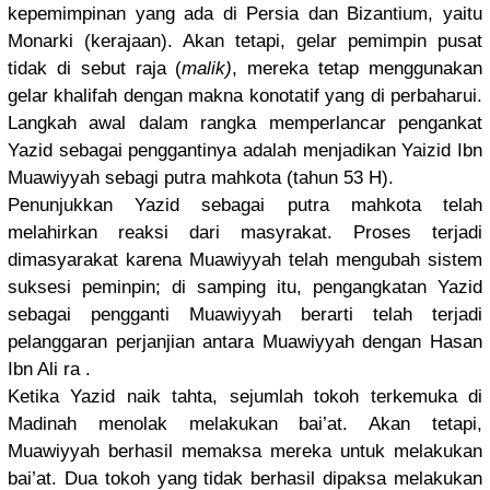
kepemimpin
an yang ada di Persia dan Bizantium,
yaitu
Monarki (kerajaan)
. Akan tetapi, gelar pemimpin pusat
tidak di sebut raja (
malik)
, mereka tetap menggunaka
n
gelar khalifah dengan makna konotatif yang di perbaharui
.
Langkah awal dalam rangka memperlanc
ar pengankat
Yazid sebagai penggantin
ya adalah menjadikan
Yaizid Ibn
Muawiyyah sebagi putra mahkota (tahun 53 H).
Penunjukka
n Yazid sebagai putra mahkota telah
melahirkan
reaksi dari masyrakat.
Proses terjadi
dimasyarak
at karena Muawiyyah telah mengubah sistem
suksesi peminpin; di samping itu, pengangkat
an Yazid
sebagai pengganti Muawiyyah berarti telah terjadi
pelanggara
n perjanjian
antara Muawiyyah dengan Hasan
Ibn Ali ra .
Ketika Yazid naik tahta, sejumlah tokoh terkemuka di
Madinah menolak melakukan bai’at. Akan tetapi,
Muawiyyah berhasil memaksa mereka untuk melakukan
bai’at. Dua tokoh yang tidak berhasil dipaksa melakukan