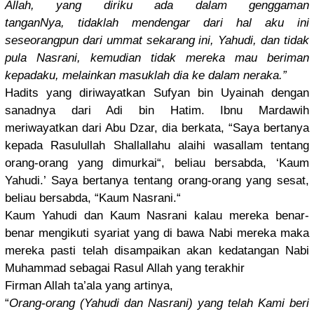
Allah, yang diriku ada dalam genggaman
tanganNya,
tidaklah mendengar dari hal aku ini
seseorangp
un dari ummat sekarang ini, Yahudi, dan tidak
pula Nasrani, kemudian tidak mereka mau beriman
kepadaku, melainkan masuklah dia ke dalam neraka.”
Hadits yang diriwayatk
an Sufyan bin Uyainah dengan
sanadnya dari Adi bin Hatim. Ibnu Mardawih
meriwayatk
an dari Abu Dzar, dia berkata, “Saya bertanya
kepada Rasulullah
Shallallah
u alaihi wasallam tentang
orang-oran
g yang dimurkai“,
beliau bersabda, ‘Kaum
Yahudi.’ Saya bertanya tentang orang-oran
g yang sesat,
beliau bersabda, “Kaum Nasrani.“
Kaum Yahudi dan Kaum Nasrani kalau mereka benar-
bena
r mengikuti syariat yang di bawa Nabi mereka maka
mereka pasti telah disampaika
n akan kedatangan
Nabi
Muhammad sebagai Rasul Allah yang terakhir
Firman Allah ta’ala yang artinya,
“
Orang-oran
g (Yahudi dan Nasrani) yang telah Kami beri