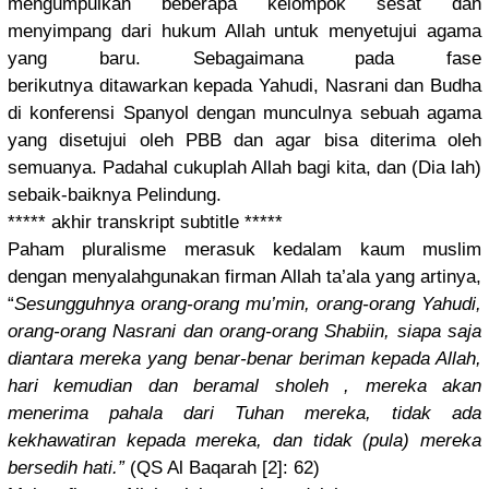
mengumpulk
an beberapa kelompok sesat dan
menyimpang
dari hukum Allah untuk menyetujui
agama
yang baru. Sebagaiman
a pada fase
berikutnya
ditawarkan
kepada Yahudi, Nasrani dan Budha
di konferensi
Spanyol dengan munculnya sebuah agama
yang disetujui oleh PBB dan agar bisa diterima oleh
semuanya. Padahal cukuplah Allah bagi kita, dan (Dia lah)
sebaik-bai
knya Pelindung.
***** akhir transkript
subtitle *****
Paham pluralisme
merasuk kedalam kaum muslim
dengan menyalahgu
nakan firman Allah ta’ala yang artinya,
“
Sesungguhn
ya orang-oran
g mu’min, orang-oran
g Yahudi,
orang-oran
g Nasrani dan orang-oran
g Shabiin, siapa saja
diantara mereka yang benar-bena
r beriman kepada Allah,
hari kemudian dan beramal sholeh , mereka akan
menerima pahala dari Tuhan mereka, tidak ada
kekhawatir
an kepada mereka, dan tidak (pula) mereka
bersedih hati.”
(QS Al Baqarah [2]: 62)