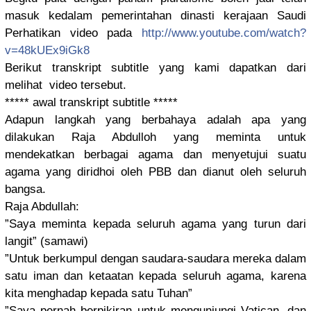
masuk kedalam pemerintah
an dinasti kerajaan Saudi
Perhatikan
video pada
http://
www.youtube
.com/
watch?
v=48k
UEx9iGk8
Berikut transkript
subtitle yang kami dapatkan dari
melihat video tersebut.
***** awal transkript
subtitle *****
Adapun langkah yang berbahaya adalah apa yang
dilakukan Raja Abdulloh yang meminta untuk
mendekatka
n berbagai agama dan menyetujui
suatu
agama yang diridhoi oleh PBB dan dianut oleh seluruh
bangsa.
Raja Abdullah:
”Saya meminta kepada seluruh agama yang turun dari
langit” (samawi)
”Untuk berkumpul dengan saudara-sa
udara mereka dalam
satu iman dan ketaatan kepada seluruh agama, karena
kita menghadap kepada satu Tuhan”
”Saya pernah berpikiran
untuk mengunjung
i Vatican, dan