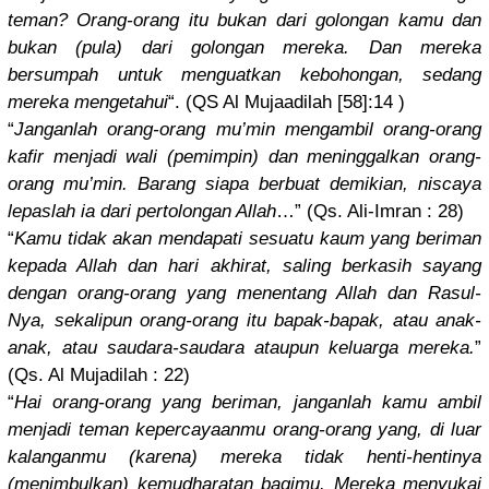
teman? Orang-oran
g itu bukan dari golongan kamu dan
bukan (pula) dari golongan mereka. Dan mereka
bersumpah untuk menguatkan
kebohongan
, sedang
mereka mengetahui
“. (QS Al Mujaadilah
[58]:14 )
“
Janganlah orang-oran
g mu’min mengambil orang-oran
g
kafir menjadi wali (pemimpin)
dan meninggalk
an orang-
oran
g mu’min. Barang siapa berbuat demikian, niscaya
lepaslah ia dari pertolonga
n Allah
…” (Qs. Ali-Imran : 28)
“
Kamu tidak akan mendapati sesuatu kaum yang beriman
kepada Allah dan hari akhirat, saling berkasih sayang
dengan orang-oran
g yang menentang Allah dan Rasul-
Nya,
sekalipun orang-oran
g itu bapak-bapa
k, atau anak-
anak,
atau saudara-sa
udara ataupun keluarga mereka.
”
(Qs. Al Mujadilah : 22)
“
Hai orang-oran
g yang beriman, janganlah kamu ambil
menjadi teman kepercayaa
nmu orang-oran
g yang, di luar
kalanganmu
(karena) mereka tidak henti-hent
inya
(menimbulk
an) kemudharat
an bagimu. Mereka menyukai