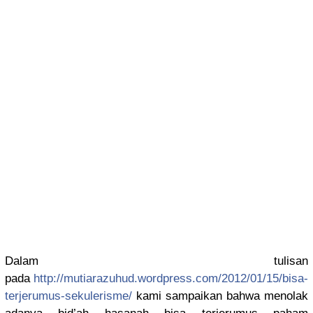
Dalam tulisan
pada
http://
mutiarazuhu
d.wordpres
s.com/
2012/01/15/
bisa-
terjer
umus-sekul
erisme/
kami sampaikan bahwa menolak