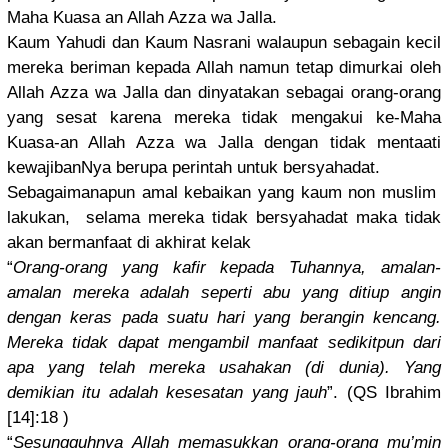
Maha Kuasa an Allah Azza wa Jalla.
Kaum Yahudi dan Kaum Nasrani walaupun sebagain kecil
mereka beriman kepada Allah namun tetap dimurkai oleh
Allah Azza wa Jalla dan dinyatakan
sebagai orang-oran
g
yang sesat karena mereka tidak mengakui ke-Maha
Kuasa-an Allah Azza wa Jalla dengan tidak mentaati
kewajibanN
ya berupa perintah untuk bersyahada
t.
Sebagaiman
apun amal kebaikan yang kaum non muslim
lakukan, selama mereka tidak bersyahada
t maka tidak
akan bermanfaat
di akhirat kelak
“
Orang-oran
g yang kafir kepada Tuhannya, amalan-
ama
lan mereka adalah seperti abu yang ditiup angin
dengan keras pada suatu hari yang berangin kencang.
Mereka tidak dapat mengambil manfaat sedikitpun
dari
apa yang telah mereka usahakan (di dunia). Yang
demikian itu adalah kesesatan yang jauh
”. (QS Ibrahim
[14]:18 )
“
Sesungguhn
ya Allah memasukkan
orang-oran
g mu’min