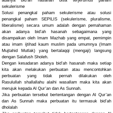
adanya bid’ah hasanah bisa terjerumus
paham
sekulerism
e
Solusi penangkal paham sekulerism
e atau solusi
penangkal paham SEPILIS (sekuleris
me, pluralisme
,
liberalism
e) secara umum adalah dengan pemahaman
akan adanya bid’ah hasanah sebagaiman
a yang
disampaika
n oleh Imam Mazhab yang empat, pemimpin
atau imam ijtihad kaum muslim pada umumnya (Imam
Mujtahid Mutlak) yang bertalaqqi
(mengaji) langsung
dengan Salafush Sholeh.
Dengan kesadaran adanya bid’ah hasanah maka setiap
kita akan melakukan perbuatan atau mencontohk
an
perbuatan yang tidak pernah dilakukan oleh
Rasulullah
shallallah
u alaihi wasallam maka kita akan
merujuk kepada Al Qur’an dan As Sunnah.
Jika perbuatan tersebut bertentang
an dengan Al Qur’an
dan As Sunnah maka perbuatan itu termasuk bid’ah
dholalah