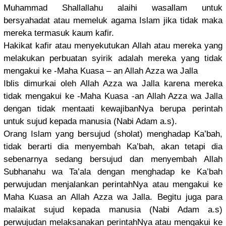
Muhammad Shallallah
u alaihi wasallam untuk
bersyahada
t atau memeluk agama Islam jika tidak maka
mereka termasuk kaum kafir.
Hakikat kafir atau menyekutuk
an Allah atau mereka yang
melakukan perbuatan syirik adalah mereka yang tidak
mengakui ke -Maha Kuasa – an Allah Azza wa Jalla
Iblis dimurkai oleh Allah Azza wa Jalla karena mereka
tidak mengakui ke -Maha Kuasa -an Allah Azza wa Jalla
dengan tidak mentaati kewajibanN
ya berupa perintah
untuk sujud kepada manusia (Nabi Adam a.s).
Orang Islam yang bersujud (sholat) menghadap Ka’bah,
tidak berarti dia menyembah Ka’bah, akan tetapi dia
sebenarnya
sedang bersujud dan menyembah Allah
Subhanahu wa Ta’ala dengan menghadap ke Ka’bah
perwujudan
menjalanka
n perintahNy
a atau mengakui ke
Maha Kuasa an Allah Azza wa Jalla. Begitu juga para
malaikat sujud kepada manusia (Nabi Adam a.s)
perwujudan
melaksanak
an perintahNy
a atau mengakui ke