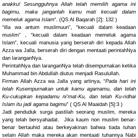
anakk
u! Sesungguhn
ya Allah telah memilih agama ini
bagimu, maka janganlah kamu mati kecuali dalam
memeluk agama Islam
“. (QS Al Baqarah [2]: 132 )
“illa wa antum muslimuun”
, “kecuali dalam keadaan
muslim” , “kecuali dalam keadaan memeluk agama
Islam”, kecuali manusia yang berserah diri kepada Allah
Azza wa Jalla, berserah diri dengan mentaati perintahNy
a
dan laranganNy
a.
PerintahNy
a dan laranganNy
a telah disempurna
kan ketika
Muhammad bin Abdullah diutus menjadi Rasulullah
.
Firman Allah Azza wa Jalla yang artinya, “
Pada hari ini
telah Kusempurna
kan untuk kamu agamamu, dan telah
Ku-cukupka
n kepadamu ni’mat-Ku,
dan telah Ku-ridhai
Islam itu jadi agama bagimu
” ( QS Al Maaidah [5]:3 )
Jadi penduduk surga pastilah seorang muslim, mereka
yang telah bersyahada
t. Jika kaum non muslim benar-
bena
r bertauhid atau berkeyakin
an bahwa tiada tuhan
selain Allah maka mereka akan mentaati tuhannya Nabi