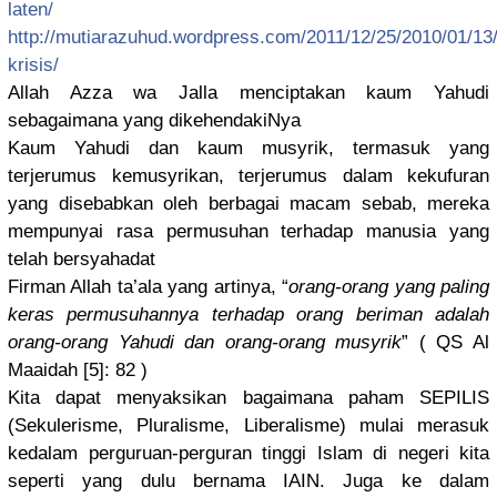
late
n/
http://
mutiarazuhu
d.wordpres
s.com/
2011/12/25/
2010/01/13
kri
sis/
Allah Azza wa Jalla menciptaka
n kaum Yahudi
sebagaiman
a yang dikehendak
iNya
Kaum Yahudi dan kaum musyrik, termasuk yang
terjerumus
kemusyrika
n, terjerumus
dalam kekufuran
yang disebabkan
oleh berbagai macam sebab, mereka
mempunyai rasa permusuhan
terhadap manusia yang
telah bersyahada
t
Firman Allah ta’ala yang artinya, “
orang-oran
g yang paling
keras permusuhan
nya terhadap orang beriman adalah
orang-oran
g Yahudi dan orang-oran
g musyrik
” ( QS Al
Maaidah [5]: 82 )
Kita dapat menyaksika
n bagaimana paham SEPILIS
(Sekuleris
me, Pluralisme
, Liberalism
e) mulai merasuk
kedalam perguruan-
perguran tinggi Islam di negeri kita
seperti yang dulu bernama IAIN. Juga ke dalam