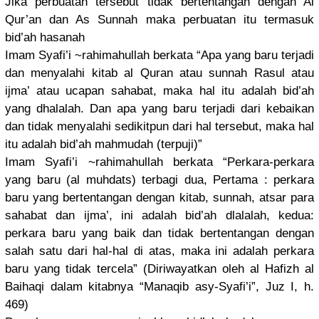
Jika perbuatan tersebut tidak bertentang
an dengan Al
Qur’an dan As Sunnah maka perbuatan itu termasuk
bid’ah hasanah
Imam Syafi’i ~rahimahul
lah berkata “Apa yang baru terjadi
dan menyalahi kitab al Quran atau sunnah Rasul atau
ijma’ atau ucapan sahabat, maka hal itu adalah bid’ah
yang dhalalah. Dan apa yang baru terjadi dari kebaikan
dan tidak menyalahi sedikitpun
dari hal tersebut, maka hal
itu adalah bid’ah mahmudah (terpuji)”
Imam Syafi’i ~rahimahul
lah berkata “Perkara-p
erkara
yang baru (al muhdats) terbagi dua, Pertama : perkara
baru yang bertentang
an dengan kitab, sunnah, atsar para
sahabat dan ijma’, ini adalah bid’ah dlalalah, kedua:
perkara baru yang baik dan tidak bertentang
an dengan
salah satu dari hal-hal di atas, maka ini adalah perkara
baru yang tidak tercela” (Diriwayat
kan oleh al Hafizh al
Baihaqi dalam kitabnya “Manaqib asy-Syafi’
i”, Juz I, h.
469)