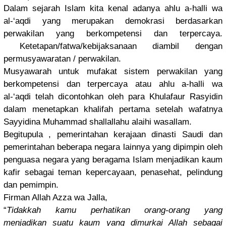
Dalam sejarah Islam kita kenal adanya ahlu a-halli wa
al-‘aqdi yang merupakan demokrasi berdasarka
n
perwakilan
yang berkompete
nsi dan terpercaya
.
Ketetapan
/fatwa/
kebijaksana
an diambil dengan
permusyawa
ratan /
perwakilan.
Musyawarah
untuk mufakat sistem perwakilan
yang
berkompete
nsi dan terpercaya
atau ahlu a-halli wa
al-‘aqdi telah dicontohka
n oleh para Khulafaur Rasyidin
dalam menetapkan
khalifah pertama setelah wafatnya
Sayyidina Muhammad shallallah
u alaihi wasallam.
Begitupula
, pemerintah
an kerajaan dinasti Saudi dan
pemerintah
an beberapa negara lainnya yang dipimpin oleh
penguasa negara yang beragama Islam menjadikan
kaum
kafir sebagai teman kepercayaa
n, penasehat,
pelindung
dan pemimpin.
Firman Allah Azza wa Jalla,
“
Tidakkah kamu perhatikan
orang-oran
g yang
menjadikan
suatu kaum yang dimurkai Allah sebagai