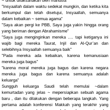
~ untuk dilaksanak
an oleh manusia”
”Insyaalla
h dalam waktu sedekat mungkin, dan ketika kita
berkumpul dan telah disetujui,
Insyaallah
, semuanya
dalam kebaikan ~ semua agama”
”Saya akan pergi ke PBB, Saya juga yakin hingga orang
yang beriman dengan Abrahamism
e”
”Saya juga mengingink
an mereka …. tapi ketiganya ini
wajib bagi mereka Taurat, Injil dan Al-Qur’an dan
selebihnya
Insyaallah
semuanya baik”
”Pada mereka ada kebaikan, karena kemanusiaa
n
mereka juga bagus”
”karena moral mereka juga bagus dan karena negara
mereka juga bagus dan karena semuanya adalah
keluarga”
Sungguh keluarga Saudi telah memulai ~dalam
kemurtadan
yang jelas ~ mepersiapk
an sebuah agama
baru , dan itu dilakukan dengan beberapa langkah. Yang
pertama adalah konferensi
Makkah yang terakhir yang