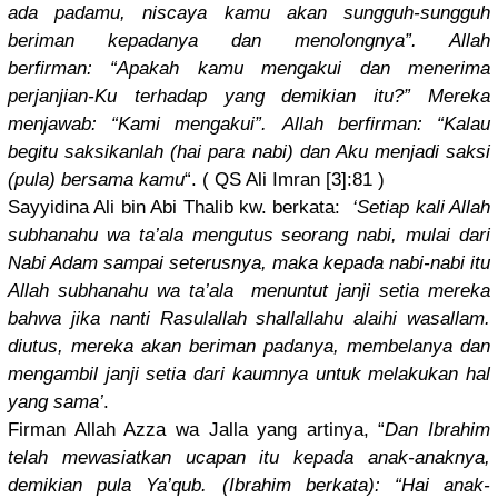
ada padamu, niscaya kamu akan sungguh-su
ngguh
beriman kepadanya dan menolongny
a”. Allah
berfirman:
“Apakah kamu mengakui dan menerima
perjanjian
-Ku terhadap yang demikian itu?” Mereka
menjawab: “Kami mengakui”.
Allah berfirman:
“Kalau
begitu saksikanla
h (hai para nabi) dan Aku menjadi saksi
(pula) bersama kamu
“. ( QS Ali Imran [3]:81 )
Sayyidina Ali bin Abi Thalib kw. berkata:
‘Setiap kali Allah
subhanahu wa ta’ala mengutus seorang nabi, mulai dari
Nabi Adam sampai seterusnya
, maka kepada nabi-nabi itu
Allah subhanahu wa ta’ala menuntut janji setia mereka
bahwa jika nanti Rasulallah
shallallah
u alaihi wasallam.
diutus, mereka akan beriman padanya, membelanya
dan
mengambil janji setia dari kaumnya untuk melakukan hal
yang sama’
.
Firman Allah Azza wa Jalla yang artinya, “
Dan Ibrahim
telah mewasiatka
n ucapan itu kepada anak-anakn
ya,
demikian pula Ya’qub. (Ibrahim berkata): “Hai anak-