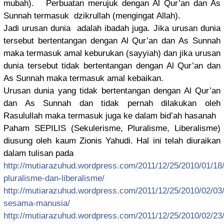
mubah). Perbuatan merujuk dengan Al Qur’an dan As
Sunnah termasuk dzikrullah
(mengingat
Allah).
Jadi urusan dunia adalah ibadah juga. Jika urusan dunia
tersebut bertentang
an dengan Al Qur’an dan As Sunnah
maka termasuk amal keburukan (sayyiah) dan jika urusan
dunia tersebut tidak bertentang
an dengan Al Qur’an dan
As Sunnah maka termasuk amal kebaikan.
Urusan dunia yang tidak bertentang
an dengan Al Qur’an
dan As Sunnah dan tidak pernah dilakukan oleh
Rasulullah
maka termasuk juga ke dalam bid’ah hasanah
Paham SEPILIS (Sekuleris
me, Pluralisme
, Liberalism
e)
diusung oleh kaum Zionis Yahudi. Hal ini telah diuraikan
dalam tulisan pada
http://
mutiarazuhu
d.wordpres
s.com/
2011/12/25/
2010/01/18
pluralism
e-dan-libe
ralisme/
http://
mutiarazuhu
d.wordpres
s.com/
2011/12/25/
2010/02/03
sesama-ma
nusia/
http://
mutiarazuhu
d.wordpres
s.com/
2011/12/25/
2010/02/23