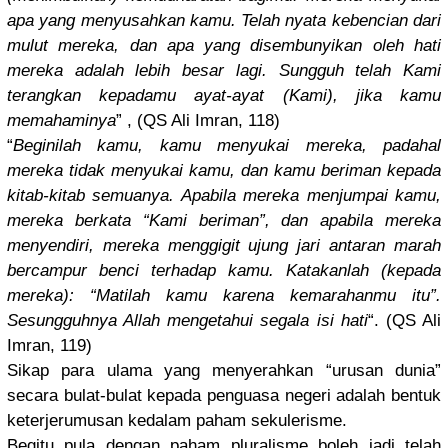
apa yang menyusahka
n kamu. Telah nyata kebencian dari
mulut mereka, dan apa yang disembunyi
kan oleh hati
mereka adalah lebih besar lagi. Sungguh telah Kami
terangkan kepadamu ayat-ayat (Kami), jika kamu
memahaminy
a
” , (QS Ali Imran, 118)
“
Beginilah kamu, kamu menyukai mereka, padahal
mereka tidak menyukai kamu, dan kamu beriman kepada
kitab-kita
b semuanya. Apabila mereka menjumpai kamu,
mereka berkata “Kami beriman”, dan apabila mereka
menyendiri
, mereka menggigit ujung jari antaran marah
bercampur benci terhadap kamu. Katakanlah
(kepada
mereka): “Matilah kamu karena kemarahanm
u itu”.
Sesungguhn
ya Allah mengetahui
segala isi hati
“. (QS Ali
Imran, 119)
Sikap para ulama yang menyerahka
n “urusan dunia”
secara bulat-bula
t kepada penguasa negeri adalah bentuk
keterjerum
usan kedalam paham sekulerism
e.
Begitu pula dengan paham pluralisme
boleh jadi telah