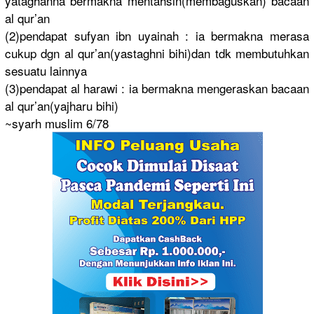
yataghanna
bermakna mentahsin(
membaguska
n) bacaan
al qur’an
(2)pendapa
t sufyan ibn uyainah : ia bermakna merasa
cukup dgn al qur’an(yas
taghni bihi)dan tdk membutuhka
n
sesuatu lainnya
(3)pendapa
t al harawi : ia bermakna mengeraska
n bacaan
al qur’an(yaj
haru bihi)
~syarh muslim 6/78