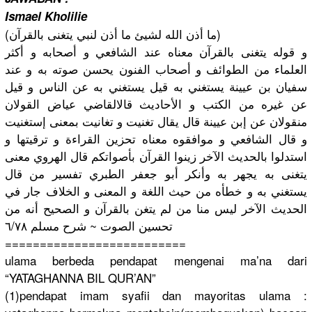
Ismael Kholilie
‎(ما أذن الله لشيئ ما أذن لنبي يتغنى بالقرآن)
و قوله يتغنى بالقرآن معناه عند الشافعي و أصحابه و أكثر
العلماء من الطوائف و أصحاب الفنون يحسن صوته به و عند
سفيان بن عيينة يستغني به قيل يستغني به عن الناس و قيل
عن غيره من الكتب و الأحاديث قالالقاضي عياض القولان
منقولان عن إبن عيينة قال يقال تغنيت و تغانيت بمعنى إستغنيت
و قال الشافعي و موافقوه معناه تحزين القراءة و ترقيتها و
استدلوا بالحديث الآخر زينوا القرآن بأصواتكم قال الهروي معنى
يتغنى به يجهر به وأنكر أبو جعفر الطبري تفسير من قال
يستغني به و خطأه من حيث اللغة و المعنى و الخلاف جار في
الحديث الآخر ليس منا من لم يتغن بالقرآن و الصحيح أنه من
تحسين الصوت ~ شرح مسلم ٦/٧٨
==========
==========
======
ulama berbeda pendapat mengenai ma’na dari
“YATAGHANN
A BIL QUR’AN”
(1)pendapa
t imam syafii dan mayoritas ulama :