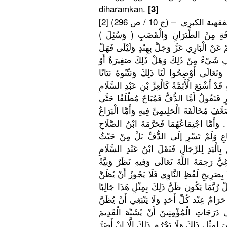
diharamkan
.
[3]
هية الكبرى – (ج 10 / ص 296)
ِفَةِ مِنْ الطَّيَرَا
نِ وَالْقَصَب
ْ عَنْ الْبَارِي عَزَّ وَجَلَّ بِهِنْدٍ وَلَيْلَى فَهَلْ
ِ شَيْءٌ مِنْ ذَلِكَ وَهَلْ ذَلِكَ صَغِيرَةٌ أَوْ
ُ وَتَعَالَى
أَوْضِحُوا
لَنَا ذَلِكَ وَبَيِّنُو
هُ بَيَانًا
قَدْ أَشْبَعَ الْأَئِمَّ
ةُ كَالْعِزِّ
بْنِ عَبْدِ السَّلَامِ
ٍ فَنَقُولُ أَمَّا الدُّفُّ فَمُبَاحٌ مُطْلَقًا حَتَّى
َعَّفَ مُخَالَفَة
َ الْحَلِيمِ
يِّ فِيهِ وَأَمَّا الْيَرَاعُ
 وَأَمَّا اجْتِمَاعُ
هُمَا فَحَرَّمَه
ُ ابْنُ الصَّلَاحِ
عِ وَلَمْ تَسْرِ إلَى الدُّفِّ بَلْ مِنْ حَيْثُ
بِالْيَدِ لِلرِّجَال
ِ فَنَقَلَ ابْنُ عَبْدِ السَّلَامِ
ِ
يُّ رَحِمَهُ اللَّهُ تَعَالَى وَفِيهِ نَظَرٌ وَنِيَّةُ
ا بِصَرِيحِ لَفْظِ النَّاوِي فَلَا يَجُوزُ أَنْ يُظَنَّ
لْ رُبَّمَا يَكُون ظَنُّ ذَلِكَ بِمِثْلِ هَذَا جَالِبًا
َرَامٌ عِنْد كُلِّ أَحَدٍ وَلَا يَنْبَغِي أَنْ يُظَنَّ
 دَرَجَاتِ الْمُؤْمِن
ِينَ أَنْ يُشَبِّهَ الْقَدِيمَ
نَ لِمِثْلِ ذَلِكَ وَلَا يَحْرُم ذَلِكَ إلَّا إنْ أَضَرَّ