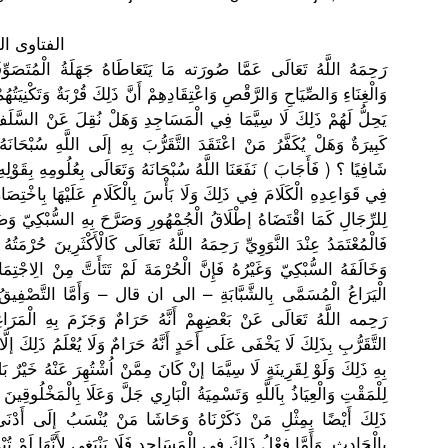
[2] الفتاو
ى الفق
( وَسُئِلَ ) رَحِمَهُ اللَّهُ تَعَالَى عَمَّا صُورَته مَا يَتَعَاطَا
هُ جَهَلَةُ الْمُتَصَو
ّ
وَالْغِنَا
ءِ وَالصِّيَا
حِ وَالرَّقْص
ِ وَاعْتِقَا
دِهِمْ أَنَّ ذَلِكَ قُرْبَةٌ وَتَكْنِيَ
تُهُم
يَحِلُّ لَهُمْ ذَلِكَ لَا سِيَّمَا فِي الْمَسَاجِ
دِ وَهَلْ نُقِلَ عَنْ السَّلَف
كَبِيرَةٌ وَهَلْ يُكَفَّرُ مَنْ اعْتَقَدَ التَّقَرُّ
بَ بِهِ إلَى اللَّهِ سُبْحَانَه
شَافِيًا ؟ ( فَأَجَابَ ) نَفَعَنَا اللَّهُ سُبْحَانَه
ُ وَتَعَالَى
بِعُلُومِه
ِ بِقَوْلِهِ
فِي قَوَاعِدِه
ِ الْكَلَامَ
فِي ذَلِكَ وَلَا بَأْسَ بِالْكَلَا
مِ عَلَيْهَا بِاخْتِصَا
ر
لِلرِّجَال
ِ كَمَا اقْتَضَاهُ
إطْلَاقُ الْجُمْهُو
رِ وَصَرَّحَ بِهِ السُّبْكِي
ّ وَض
فَالْمُعْت
َمَدُ عِنْدَ النَّوَوِي
ِّ رَحِمَهُ اللَّهُ تَعَالَى كَالْأَكْث
َرِينَ حُرْمَتُهُ
.
وَخَالَفَه
ُ السُّبْكِي
ّ وَغَيْرُهُ
فَإِنَّ الْحُرْمَة
َ لَمْ تَتَأَتَّ مِنْ الِاجْتِمَ
ا
الْيَرَاعُ
الْمُسَمَّ
ى بِالشَّبَّ
ابَةِ – الى ان قال – وَأَمَّا التَّصْفِي
قُ 
رَحِمه اللَّهُ تَعَالَى عَنْ بَعْضِهِمْ
أَنَّهُ حَرَامٌ وَجَزَمَ بِهِ الْمَرَاغ
التَّقَرُّ
بِ بِذَلِكَ لَا يَخْفَى عَلَى أَحَدٍ أَنَّهُ حَرَامٌ وَلَا يُعْلَمُ ذَلِكَ إلَّ
بِهِ ذَلِكَ وَلَوْ لِقَرِينَة
ٍ لَا سِيَّمَا إنْ كَانَ مِمَّنْ اُشْتُهِرَ
عَنْهُ خَيْرٌ بَ
لِلْمَقْتِ
وَالْعِيَا
ذُ بِاَللَّهِ
وَتَسْمِيَ
ةُ الْبَارِي جَلَّ وَعَلَا بِالْمَخْل
ُوقِينَ ح
ذَلِكَ أَيْضًا بِمِثْلِ مَنْ ذَكَرْنَاه
ُ وَحَاشَا مَنْ يُنْسَبُ إلَى أَدْنَى
بِالْحَادِ
ثِ .وَأَمّ
َا فِعْلُ ذَلِكَ فِي الْمَسَاجِ
دِ فَلَا يَنْبَغِي لِأَنَّهَا
لَمْ تُبْ