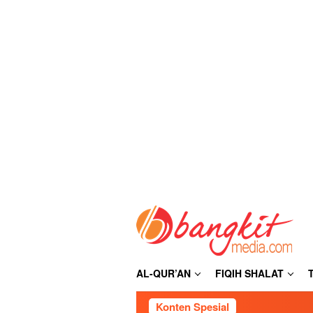
Loncat
ke
konten
AL-QUR’AN
FIQIH SHALAT
Konten Spesial