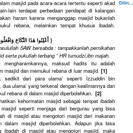
dalam masjid pada acara-acar
a tertentu seperti akad
Ditin
ain-lain terdapat perbedaan pendapat di kalangan
takan
haram karena menganggap
masjid bukanlah
kul rebana, melainkan tempat khusus ibadah.
}
{ أَعْلِنُوا
هَذَا النِّكَاحَ
وَافْعَلُو
ه
osulullah
SAW bersabda : tampakkanl
ah pernikahan
.
jid serta pukullah terbang ” HR tumudzi,ib
n majah
g mengharamk
annya, maksud hadits itu adalah
am masjid dan memukul rebana di luar masjid.
[1]
sedikit dari para ulama’ seperti Izzuddin bin
d, dua ulama’ yang terkenal dengan kealimanny
a dan
l rebana di dalam masjid diperboleh
kan.
[2]
ati
kan kehormatan
masjid sebagai tempat ibadah
masjid seperti menjaga dari bergurau yang bisa
ah di masjid atau mengotori masjid dari makanan
 dalam masjid diperboleh
kan. Adapun jika bisa
 ibadah di masjid atau mengotori masjid, maka