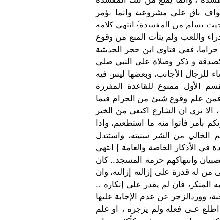
طواف باق على مشروعية وانما بؤمر
راء واللعب ولم يتأت المنع من وقوع
حراما، ففي فتاوى ابن حجر الحديثية
 كصدقة و ذكر وصلاة على النبي صلى
اء للرجال الأجانب، وبعضها ليس فيه
سم الأول ممنوع للقاعدة المقررة
فمن علم وقوع شيئ من الحرام فيما
 الا ترى ان الشارع اكتفى من الخير
م بأمر فأتوا منه ما استطعتم، واذا
م الخالي من الشر سنيته، واستتدل
دة في الأذكار الخاصة والعامة } انتهى
بيان وانتهاكهم حرمة المسجد.. كان
ن له قدرة على إزالته إزالته، وان
المنكر، فان لم يقدر على إنكاره ..
ة، ووردالزجر عن عدم الإجابة عليها
اطلع على فعله ولم يزجره ، او علم