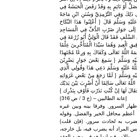
لٍّ أَوْ نَائِمٍ بِهِ وَقَدْ رَقَصَ الْحَبَشَة
ُ فِي
 ذَلِكَ وَفِي التِّرْمِذ
ِيِّ وَسُنَنِ ابْنِ مَاجَهْ
َيْهِ وَسَلَّمَ قَالَ { أَعْلِنُوا
هَذَا النِّكَاحَ
 إلَى جَوَازِ ضَرْبِ الدُّفِّ فِي الْمَسَاجِ
دِ
ْ السَّلَفِ فَقَدْ قَالَ الْوَلِيُّ
أَبُو زُرْعَةَ فِي
يقِ الْعِيدِ وَهُمَا سَيِّدَا الْمُتَأَخ
ِّرِينَ عِلْمًا
مَهُ اللَّهُ تَعَالَى وَكَفَاكَ بِهِ وَرِعًا مُجْتَهِدً
ا
َلَيْهِ وَسَلَّمَ { سَمِعَ بَعْضَ جَوَارٍ يَضْرِبْنَ
َّهُ عَلَيْهِ وَسَلَّمَ دَعِي هَذَا وَقُولِي الَّذِي
لَيْهِ وَسَلَّمَ { لَمَّا رَجَعَ مِنْ بَعْضِ غَزَوَاتِه
اللَّهُ تَعَالَى سَالِمًا أَنْ أَضْرِبَ بَيْنَ يَدَيْك
إعانة الطالبين – (ج 3 / ص 316)
هار السرور. وفرقا بينه وبين غيره
ه أعظم محافل الخير والفضل. وقوله
يضرب به لحادث سرور. (فإن
قلت)
 المراد أنه يضرب فيه، بل خارجه،
والامر فيه إنما هو في مجرد العقد.