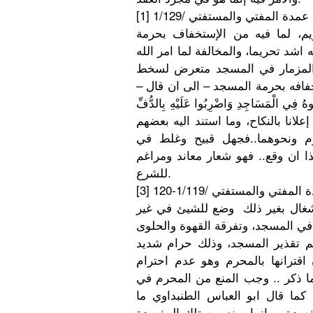
[1] عمدة المفتي والمستفتي /1/129
، لما فيه من الإستخفاف بحرمة
اشد تحريما، والمخالفة لما امر الله
المزمار في المسجد متعرض لسخط
خفافه بحرمة المسجد – الى ان قال –
و
هُ فِي الْمَسَاجِ
دِ وَاضْرِبُو
ا عَلَيْهِ بِالدُّفِّ
انا بالنكاح، وما استند اليه بعضهم
 ونحوهما..ف
جهل قبيح وغلط في
ذا ان وقع.. فهو شعار معاند ومراغم
للشرع.
دة المفتي والمستفتي /1/119-120
شغال بغير ذلك وضع للشيئ في غير
 في المسجد، وتفرقة القهوة والحلوى
م تقذير المسجد، وذلك حرام شديد
 اقترانها بالمحرم وهو عدم احترام
ما ذكر .. وجب المنع من المحرم في
 كما قال ابو العباس الطنبداوي ما
مفسدة ، وانما يمنع من تلك المفسدة