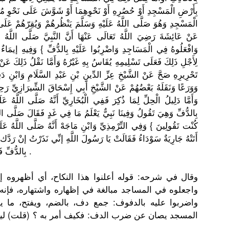
بِأَرْضِ الْمَسْجِد
ِ أَوْ حُصُرِهِ أَوْ نَحْوِهِمَ
ا أَوْ شَوَّشَ عَلَى نَحْوِ مُصَ
الْمَسْجِد
ِ وَهُوَ صَلَّى اللَّهُ عَلَيْهِ وَسَلَّمَ يَنْظُرهُم
ْ وَيُقِرّهُ
مْ عَلَى
عَنْ عَائِشَةَ رَضِيَ اللَّهُ تَعَالَى عَنْهَا أَنَّ النَّبِيَّ
صَلَّى اللَّهُ عَل
وَافْعَلُو
هُ فِي الْمَسَاجِ
دِ وَاضْرِبُو
ا عَلَيْهِ بِالدُّفِّ
} وَفِيهِ إيمَاءٌ
لِأَجْلِ ذَلِكَ فَعَلَى تَسْلِيمِه
ِ يُقَاسُ بِهِ غَيْرُهُ وَأَمَّا نَقْلُ ذَلِكَ عَن
تَحْرِيرِه
ِ صَحَّ عَنْ الشَّيْخِ عِزِّ الدِّينِ بْنِ عَبْدِ السَّلَامِ
وَابْنِ دَقِ
وَوَرَعًا وَنَقَلَهُ
بَعْضُهُمْ
عَنْ الشَّيْخِ أَبِي إِسْحَاقَ الشِّيرَاز
ِيِّ رَحِ
وَأَمَّا دَلِيلُ الْحِلِّ لِمَا ذُكِرَ فَفِي الْبُخَارِ
يِّ أَنَّهُ صَلَّى اللَّهُ ع
بِالدُّفِّ
وَهِيَ تَقُولُ وَفِينَا نَبِيٌّ يَعْلَمُ مَا فِي غَدٍ فَقَالَ صَلَّى الل
كُنْت تَقُولِينَ
} وَفِي التِّرْمِذ
ِيِّ وَابْنِ مَاجَهْ أَنَّهُ صَلَّى اللَّهُ عَ
أَتَتْهُ جَارِيَةٌ سَوْدَاءُ فَقَالَتْ يَا رَسُولَ اللَّهِ إنِّي نَذَرْتُ إنْ رَدَّك 
فَقَالَ لَهَا إنْ كُنْتِ نَذَرْتِ فَأَوْفِ بِنَذْرِك } .
بِالدُّفِّ
وقال في شرحه: قوله أعلنوا هذا النكاح، أي أظهروه إظ
واجعلوه في المساجد مبالغة في إظهاره واشتهاره، فإن
واضربوا عليه بالدفوف: جمع دف، بالضم، ويفتح، ما 
المسجد يصان عن ضرب الدف: فكيف أمر به ؟ (قلت) ليس