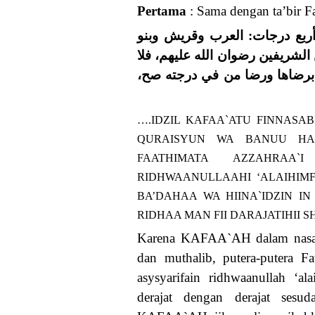
Pertama
: Sama dengan ta’bir Fat
أربع درجات: العرب وقريش وبنو
الشريفين رضوان الله عليهم، فلا
لي برضاها ورضا من في درجته صح
….IDZIL KAFAA`ATU FINNASAB
QURAISYUN WA BANUU HA
FAATHIMATA AZZAHRAA`I
RIDHWAANULLAAHI ‘ALAIHIM
BA’DAHAA WA HIINA`IDZIN 
RIDHAA MAN FII DARAJATIHII 
Karena KAFAA`AH dalam nasab a
dan muthalib, putera-putera 
asysyarifain ridhwaanullah ‘
derajat dengan derajat sesud