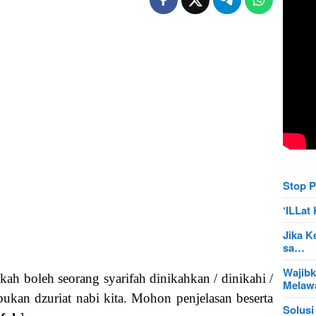
Stop P
‘ILLa
Jika K
sa…
Wajibk
ah boleh seorang syarifah dinikahkan / dinikahi /
Mela
ukan dzuriat nabi kita. Mohon penjelasan beserta
Solusi