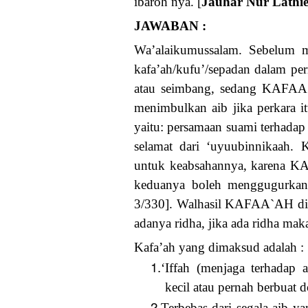
ibaroh nya. [
Jauhar Nur Lathi
JAWABAN :
Wa’alaikumussalam. Sebelum m
kafa’ah/kufu’/sepadan dalam p
atau seimbang, sedang KAFAA`A
menimbulkan aib jika perkara 
yaitu: persamaan suami terhadap 
selamat dari ‘uyuubinnikaah.
untuk keabsahannya, karena K
keduanya boleh menggugurkann
3/330]. Walhasil KAFAA`AH dipe
adanya ridha, jika ada ridha m
Kafa’ah yang dimaksud adalah :
1.
‘Iffah (menjaga terhadap 
kecil atau pernah berbuat d
2.
Terbebas dari segala aib ya