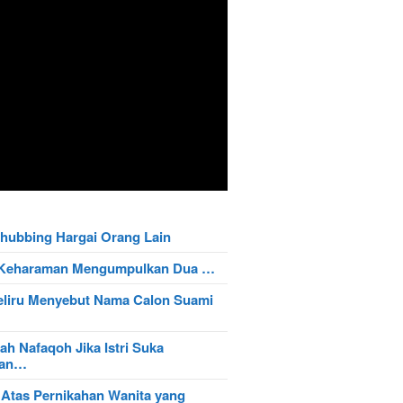
hubbing Hargai Orang Lain
t Keharaman Mengumpulkan Dua …
eliru Menyebut Nama Calon Suami
ah Nafaqoh Jika Istri Suka
wan…
 Atas Pernikahan Wanita yang