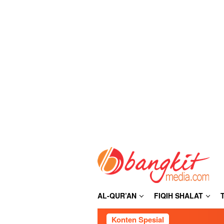
Loncat
ke
konten
AL-QUR’AN
FIQIH SHALAT
Konten Spesial