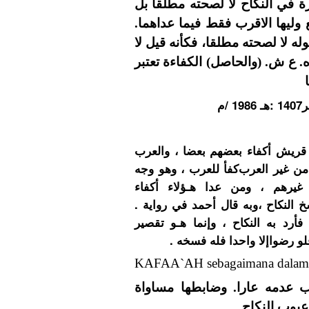
رة في النكاح لا لصحته مطلقا بل
 وليها الاقرب فقط فيما عداهما
وله لا لصحته مطلقا، فكأنه قيل لا
ه. ع ش. (والحاصل) الكفاءة تعتبر
ﻡ
. ﻗﺮﻳﺶ ﺃﻛﻔﺎﺀ ﺑﻌﻀﻬﻢ ﺑﻌﻀﺎ ، ﻭﺍﻟﻌﺮﺏ
ﻦ ﻏﻴﺮ ﺍﻟﻌﺮﺏﻛﻔﺄ ﻟﻠﻌﺮﺏ ، ﻭﻫﻮ ﻭﺟﻪ
ﻏﻴﺮﻫﻢ ، ﻭﻣﻦ ﻋﺪﺍ ﻫـﺆﻻﺀ ﺃﻛﻔﺎﺀ
ﺴﺦ ﺍﻟﻨﻜﺎﺡ ،ﻭﺑﻪ ﻗﺎﻝ ﺃﺣﻤﺪ ﻓﻲ ﺭﻭﺍﻳﺔ
ﺭﺩ ﺑﻪ ﺍﻟﻨﻜﺎﺡ ، ﻭﺇﻧﻤﺎ ﻫـﻮ ﺗﻘﺼﻴﺮ
، ﻓﻠﻮ ﺭﺿﻮﺍﺇﻻ ﻭﺍﺣﺪﺍ ﻓﻠﻪ ﻓﺴﺨﻪ
KAFAA`AH sebagaimana dalam k
ب عدمه عارا. وضابطها مساواة
عيوب النكاح