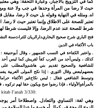
كما في التزويج بالاجبار، وعبارة التحفة: وهي معتب
حيث لا رضا من المرأة وحدها في جب ولا عنة ومع.
اه. ومثله في النهاية وقوله بل حيث لا رضا، مقابل ق
تعتبر للصحة على الاطلاق وإنما تعتبر حيث لا رضا. ا
شرط للصحة عند عدم الرضا، وإلا فليست شرطا لها
ﻓﺘﺢ ﺍﻟﺒﺎﺭﻱ ﺷﺮﺡ ﺻﺤﻴﺢ ﺍﻟﺒﺨﺎﺭﻱﺩﺍﺭﺍﻟﺮﻳﺎﻥ ﻟﻠﺘﺮﺍﺙﺳﻨﺔ ﺍﻟﻨﺸﺮ1407 :ﻫـ 1986 /
ﺑﺎﺏ ﺍﻷﻛﻔﺎﺀ ﻓﻲ ﺍﻟﺪﻳﻦ
ﻭﺍﻋﺘﺒﺮ ﺍﻟﻜﻔﺎﺀﺓ ﻓﻲ ﺍﻟﻨﺴﺐ ﺍﻟﺠﻤﻬﻮﺭ ، ﻭﻗﺎﻝ ﺃﺑﻮﺣﻨﻴﻔﺔ : 
ﻛﺬﻟﻚ ، ﻭﻟﻴﺲﺃﺣﺪ ﻣﻦ ﺍﻟﻌﺮﺏ ﻛﻔﺄ ﻟﻘﺮﻳﺶ ﻛﻤﺎ ﻟﻴﺲ ﺃﺣﺪ ﻣ
ﻟﻠﺸﺎﻓﻌﻴﺔ ﻭﺍﻟﺼﺤﻴﺢ ﺗﻘﺪﻳﻢ ﺑﻨﻲ ﻫﺎﺷﻢﻭﺍﻟﻤﻄﻠﺐ ﻋﻠﻰ 
ﺑﻌﻀﻬﻢﻟﺒﻌﺾ ﻭﻗﺎﻝ ﺍﻟﺜﻮﺭﻱ : ﺇﺫﺍ ﻧﻜﺢ ﺍﻟﻤﻮﻟﻰ ﺍﻟﻌﺮﺑﻴﺔ ﻳﻔ .
ﻭﺗﻮﺳﻂ ﺍﻟﺸﺎﻓﻌﻲ ﻓﻘﺎﻝ : ﻟﻴﺲ ﻧﻜﺎﺡﻏﻴﺮ ﺍﻷﻛﻔﺎﺀ ﺣﺮﺍﻣﺎ ﻓﺄ
ﺑﺎﻟﻤﺮﺃﺓﻭﺍﻷﻭﻟﻴﺎﺀ ، ﻓﺈﺫﺍ ﺭﺿﻮﺍ ﺻﺢ ﻭﻳﻜﻮﻥ ﺣﻘﺎ ﻟﻬﻢ ﺗﺮﻛﻮﻩ  .
itab I’anah 3/330:
وهي لغة: التساوي والتعادل. واصطلاحا أمر يوج
الزوج للزوجة في كمال أو خسة ما عدا السلامة من 