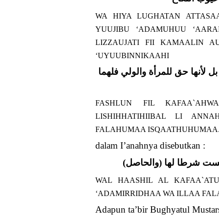
WA HIYA LUGHATAN ATTASA
YUUJIBU ‘ADAMUHUU ‘AAR
LIZZAUJATI FII KAMAALIN 
‘UYUUBINNIKAAHI
 لأنها حق للمرأة والولي فلهما
FASHLUN FIL KAFAA`AHW
LISHIHHATIHIIBAL LI AN
FALAHUMAA ISQAATHUHUMAA
dalam I’anahnya disebutkan :
(فليست شرطا لها
WAL HAASHIL AL KAFAA`ATU
‘ADAMIRRIDHAA WA ILLAA FAL
Adapun ta’bir Bughyatul Mustars