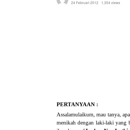
24 Februari 2012
1,354 views
PERTANYAAN :
Assalamulaikum, mau tanya, apak
menikah dengan laki-laki yang b