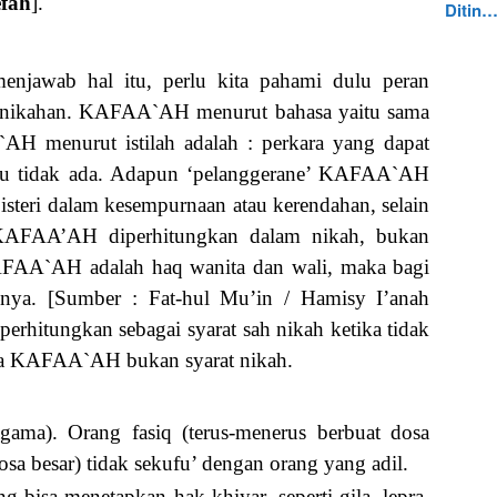
efah
].
Ditin
enjawab hal itu, perlu kita pahami dulu peran
ernikahan. KAFAA`AH menurut bahasa yaitu sama
H menurut istilah adalah : perkara yang dapat
itu tidak ada. Adapun ‘pelanggerane’ KAFAA`AH
isteri dalam kesempurnaan atau kerendahan, selain
 KAFAA’AH diperhitungkan dalam nikah, bukan
AFAA`AH adalah haq wanita dan wali, maka bagi
ya. [Sumber : Fat-hul Mu’in / Hamisy I’anah
rhitungkan sebagai syarat sah nikah ketika tidak
aka KAFAA`AH bukan syarat nikah.
agama). Orang fasiq (terus-menerus berbuat dosa
osa besar) tidak sekufu’ dengan orang yang adil.
ng bisa menetapkan hak khiyar, seperti gila, lepra,