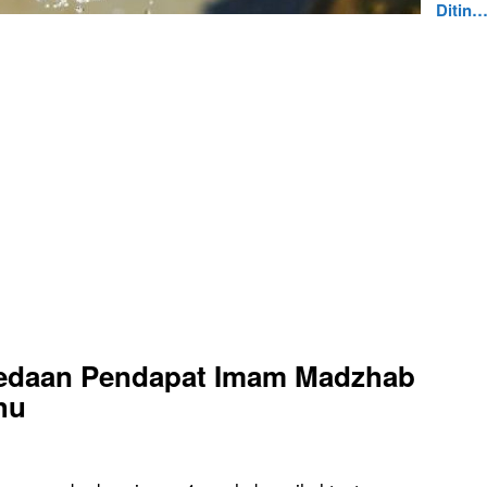
Ditin
bedaan Pendapat Imam Madzhab
hu