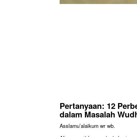
Pertanyaan
:
12 Per
dalam Masalah Wud
Asslamu’alaikum wr wb.