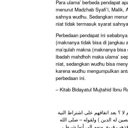
Para ulama’ berbeda pendapat apa
menurut Madzhab Syafi’i, Malik,
sahnya wudhu. Sedangkan menurut
niat tidak termasuk syarat sahny
Perbedaan pendapat ini sebabny
(maknanya tidak bisa di jangkau a
ma’qulah makna (maknanya bisa d
ibadah mahdhoh maka ulama’ se
niat, sedangkan wudhu bisa men
karena wudhu mengumpulkan antara
perbedaan ini.
– Kitab Bidayatul Mujtahid Ibnu R
ا ؟ بعد اتفاقهم على اشتراط النية
خلصين له الدين ) ولقوله – صلى الله
 . فذهب فريق منهم إلى أنها شرط