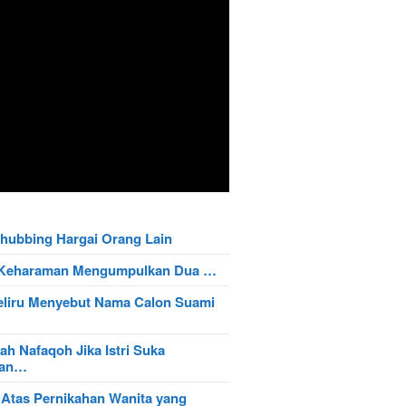
hubbing Hargai Orang Lain
t Keharaman Mengumpulkan Dua …
eliru Menyebut Nama Calon Suami
ah Nafaqoh Jika Istri Suka
wan…
 Atas Pernikahan Wanita yang