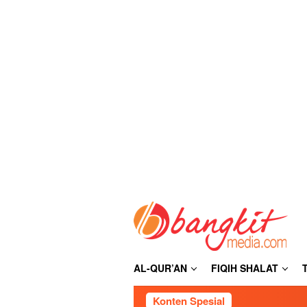
Loncat
ke
konten
AL-QUR’AN
FIQIH SHALAT
Konten Spesial