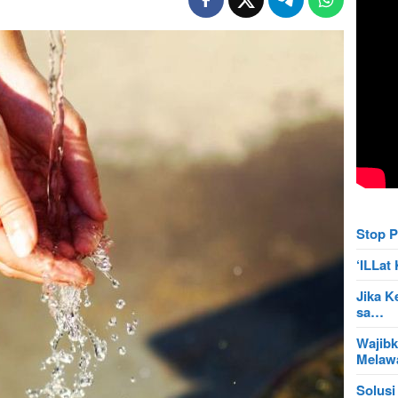
Stop P
‘ILLa
Jika K
sa…
Wajibk
Mela
Solusi