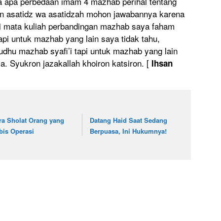
ya apa perbedaan imam 4 mazhab perihal tentang
 asatidz wa asatidzah mohon jawabannya karena
di mata kuliah perbandingan mazhab saya faham
api untuk mazhab yang lain saya tidak tahu,
dhu mazhab syafi’i tapi untuk mazhab yang lain
. Syukron jazakallah khoiron katsiron. [
Ihsan
ra Sholat Orang yang
Datang Haid Saat Sedang
bis Operasi
Berpuasa, Ini Hukumnya!