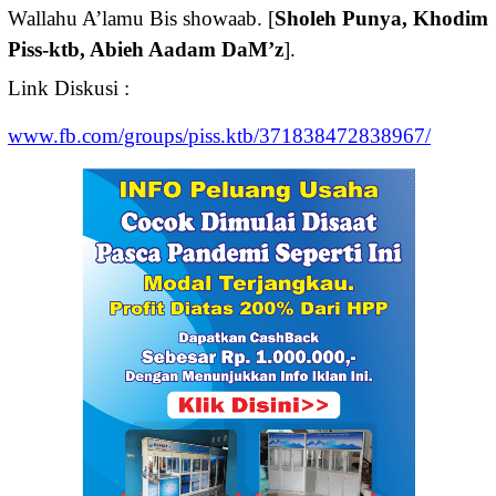
Wallahu A’lamu Bis showaab. [
Sholeh Punya, Khodim
Piss-ktb, Abieh Aadam DaM’z
].
Link Diskusi :
www.fb.com/groups/piss.ktb/371838472838967/