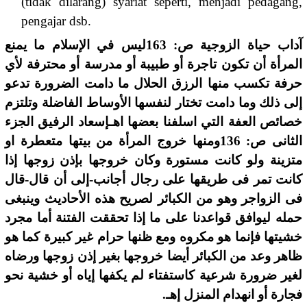
(tidak dilarang) syariat seperti, menjadi pedagang,
pengajar dsb.
آداب حياة الزوجية ص: 163ليس في الإسلام ما يمنع
المرأة أن تكون تاجرة أو طبيبة أو مدرسة أو محترفة لأي
حرفة تكسب منها الرزق الحلال ما دامت الضرورة تدعو
إلى ذلك وما دامت تختار لنفسها الأوساط الفاضلة وتلتزم
خصائص العفة التي اسلفنا بعضها اهـإسعاد الرفيق الجزء
الثانى ص: 136ومنها خروج المرأة من بيتها متعطرة او
متزينة ولو كانت مستورة وكان خروجها بإذن زوجها إذا
كانت تمر فى طريقها على رجال أجانب-إلى أن قال-قال
فى الزواجر وهو من الكبائر لصريح هذه الأحاديث وينبغى
حمله ليوافق قواعدنا على ما إذا تحققت الفتنة أما مجرد
خشيتها فإنما هو مكروه ومع ظنها حرام غير كبيرة كما هو
ظاهر وعد من الكبائر أيضا خروجها بغير إذن زوجها ورضاه
لغير ضرورة شرعية كاستفتاء لم يكفها إياه أو خشية نحو
فجارة أو انهدام المنزل إهـ.