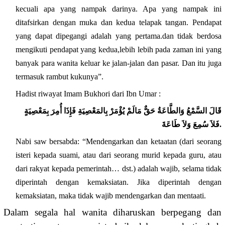
kecuali apa yang nampak darinya. Apa yang nampak ini
ditafsirkan dengan muka dan kedua telapak tangan. Pendapat
yang dapat dipegangi adalah yang pertama.dan tidak berdosa
mengikuti pendapat yang kedua,lebih lebih pada zaman ini yang
banyak para wanita keluar ke jalan-jalan dan pasar. Dan itu juga
termasuk rambut kukunya”.
Hadist riwayat Imam Bukhori dari Ibn Umar :
قَالَ السَّمْعُ وَالطَّاعَةُ حَقٌّ مَالَمْ يُؤْمَرْ بِالمَعْصِيَةِ فَإِذَا أُمِرَ بِمَعْصِيَةٍ
فَلاَ سُمِعَ وَلاَ طَاعَةَ.
Nabi saw bersabda: “Mendengarkan dan ketaatan (dari seorang
isteri kepada suami, atau dari seorang murid kepada guru, atau
dari rakyat kepada pemerintah… dst.) adalah wajib, selama tidak
diperintah dengan kemaksiatan. Jika diperintah dengan
kemaksiatan, maka tidak wajib mendengarkan dan mentaati.
Dalam segala hal wanita diharuskan berpegang dan