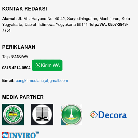
KONTAK REDAKSI
Alamat:
Jl. MT. Haryono No. 40-42, Suryodiningratan, Mantrijeron, Kota
Yogyakarta, Daerah Istimewa Yogyakarta 55141
Telp./WA: 0857-2943-
7751
PERIKLANAN
Telp./SMS/WA:
0815-4214-0504
Email:
bangkitmedianu[at]gmail.com
MEDIA PARTNER