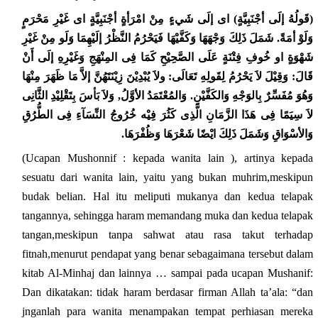
(قَولُهُ إلَى أجْنَبِيَّةٍ) اى إلَى شَيءٍ مِنْ امْرَأةٍ أجْنَبِيَّةٍ اى غَيْرِ مَحْرَمٍ
وَلَوْ أمَةً. شَمَلَ ذَلِكَ وَجْهَهَا وَكَفَّيْهَا فَيَحْرُمُ النَّظْرُ إلَيْهِمَا وَلَو مِنْ غَيْرِ
شَهْوَةٍ او خُوفِ فِتْنَةٍ عَلَى الصَّحِيْحِ كَمَا فِى المِنْهَجِ وَغَيْرِهِ إلَى أَنْ
قَالَ: وَقِيْلَ لاَ يَحْرُمُ لِقَولِهِ تَعَالَى: ولاَ يُبْدِيْنَ زِيْنَتَهُنَّ إلاَّ مَا ظَهَرَ مِنْهَا
وَهُوَ مُفَسِّرٌ بِالوَجْهِ وَالكَفَّيْنِ. وَالمُعْتَمَدُ الأوَّلُ, وَلاَ بَأسَ بِتَقْلِيْدِ الثَّانِى
لاَ سِيَمًا فِى هَذَا الزَّمَانِ الَّذِى كَثُرَ فِيْه خُرُوجُ النِّسَآءِ فِى الطُّرُقِ
وَالأسْوَاقِ وَشَمَلَ ذَلِكَ ايْضًا شَعْرَهَا وَظُفْرَهَا.
(Ucapan Mushonnif : kepada wanita lain ), artinya kepada
sesuatu dari wanita lain, yaitu yang bukan muhrim,meskipun
budak belian. Hal itu meliputi mukanya dan kedua telapak
tangannya, sehingga haram memandang muka dan kedua telapak
tangan,meskipun tanpa sahwat atau rasa takut terhadap
fitnah,menurut pendapat yang benar sebagaimana tersebut dalam
kitab Al-Minhaj dan lainnya … sampai pada ucapan Mushanif:
Dan dikatakan: tidak haram berdasar firman Allah ta’ala: “dan
jnganlah para wanita menampakan tempat perhiasan mereka