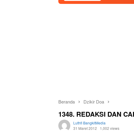
Beranda
Dzikir Doa
1348. REDAKSI DAN C
Luthfi BangkitMedia
31 Maret 2012
1,002 views