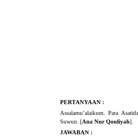
PERTANYAAN :
Assalamu’alaikum. Para Asati
Suwun. [
Ana Nur Qouliyah
].
JAWABAN :