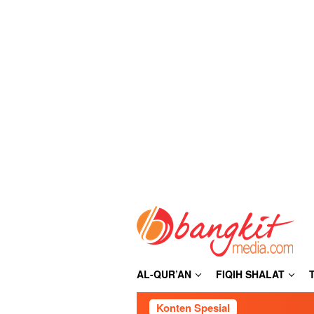
Loncat
ke
konten
AL-QUR’AN
FIQIH SHALAT
Konten Spesial