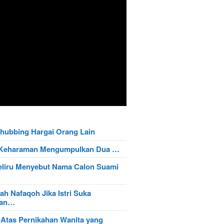
hubbing Hargai Orang Lain
t Keharaman Mengumpulkan Dua …
eliru Menyebut Nama Calon Suami
ah Nafaqoh Jika Istri Suka
wan…
 Atas Pernikahan Wanita yang