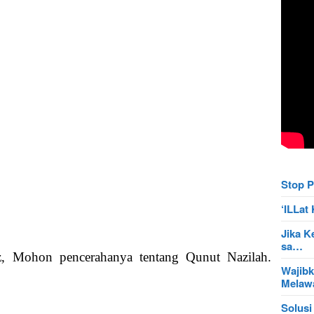
Stop P
‘ILLa
Jika K
sa…
dz, Mohon pencerahanya tentang Qunut Nazilah.
Wajibk
Mela
Solusi