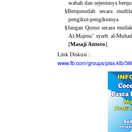
wabah dan sejenisnya berqunu
§
Berqunutlah secara muth
pengikut-pengikutnya
§
Jangan Qunut secara mutl
Al-Majmu’ syarh al-Muhad
[
Masaji Antoro
].
Link Diskusi :
www.fb.com/groups/piss.ktb/3