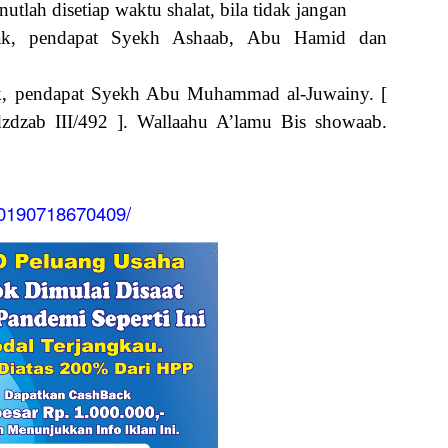
tlah disetiap waktu shalat, bila tidak jangan
lak, pendapat Syekh Ashaab, Abu Hamid dan
ak, pendapat Syekh Abu Muhammad al-Juwainy. [
zdzab III/492 ]. Wallaahu A’lamu Bis showaab.
80190718670409/