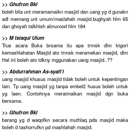
>> Ghufron Bkl
boleh bila unt meramamaik
n masjid dan uang yg d gunakn
adl memang unt umum/
maslahah masjid.bug
hyah hlm 65
dan ghoyah talkhish almurood hlm 184
>> M Istaqul Ulum
Trus acara Buka brsama itu apa trmsk dlm ktgori
kemashlaha
tan Masjid ato trmsk meramekan masjid, dlm
Hal ini boleh ato tdkny mggunakan uang masjid..??
>> Abdurrahma
n As-syafi’i
uang masjid khusus masjid tidak boleh untuk kepentinga
n
lain. Tp uang masjid yg tanpa embel2 husus boleh untuk
yg laen. Contohnya meraimaika
n masjid dgn buka
bersama.
>> Ghufron Bkl
barang yg d waqofkn secara muthlaq pda masjid maka
boleh d tashorrufk
n pd mashlahah masjid.