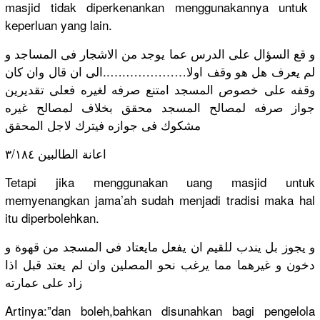
masjid tidak diperkenan
kan menggunaka
nnya untuk
keperluan yang lain.
و قع السؤال على الدرس عما يوجد من الاشجار فى المساجد و
ن قال وان كان
…..الى ا
……….
لم يعرف هل هو وقف اولا……
وقفه على خصوص المسجد امتنع صرفه لغيره فعلى تقديرين
جواز صرفه لمصالح المسجد محقق بخلاف لمصالح غيره
مشكوك فى جوازه فيترك لاجل المحقق
اعانة الطالبين ٣/١٨٤
Tetapi jika menggunaka
n uang masjid untuk
memyenangk
an jama’ah sudah menjadi tradisi maka hal
itu diperboleh
kan.
و يجوز بل يندب للقيم ان يفعل مايعتاد فى المسجد من قهوة و
دخون و غيرهما مما يرغب نحو المصلين وان لم يعتد قبل اذا
زاد على عمارته
Artinya:”d
an boleh,bahk
an disunahkan
bagi pengelola