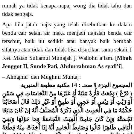
rumah ya tidak kenapa-napa, wong dia tidak tahu dan
tidak sengaja.
Apa bila jatuh najis yang telah disebutkan ke dalam
benda cair selain air maka menjadi najislah benda cair
tersebut, baik itu sedikit atau banyak baik berubah
sifatnya atau tidak dan tidak bisa disucikan sama sekali. [
Ket. Matan Sullamul Munajah ]. Wallohu a’lam. [
Mbah
Jenggot II, Sunde Pati, Abdurrahman As-syafi’i
].
– Almajmu’ dan Mughnil Muhtaj :
المجموع الجزء 9 صحـ : 14 مكتبة مطبعة المنيرية
( فَرْعٌ ) وَقَعَتْ فَأْرَةٌ مَيْتَةٌ أَوْ غَيْرُهَا مِنْ النَّجَاسَاتِ فِي سَمْنٍ
أَوْ زَيْتٍ أَوْ دِبْسٍ أَوْ عَجِينٍ أَوْ طَبِيخٍ أَوْ غَيْرِ ذَلِكَ قَالَ أَصْحَابُنَا
ِي الْحَدِيثِ الَّذِي ذَكَرَهُ الْمُصَنِّفُ أَنَّهُ إنْ كَانَ مَائِعًا
حُكْمُهُ مَا ف
نَجَّسَتْهُ وَإِنْ كَانَ جَامِدًا أُلْقِيَتْ النَّجَاسَةُ وَمَا حَوْلَهَا وَبَقِيَ
الْبَاقِي طَاهِرًا قَالُوا وَضَابِطُ الْجَامِدِ أَنَّهُ إذَا أُخِذَتْ مِنْهُ قِطْعَةٌ