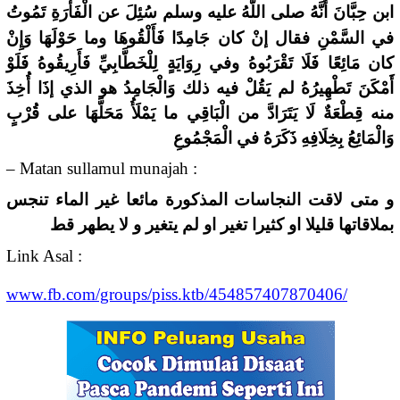
عن الْفَأْرَةِ تَمُوتُ
ابن حِبَّانَ أَنَّهُ صلى اللَّهُ عليه وسلم سُئِلَ
في السَّمْنِ فقال إنْ كان جَامِدًا فَأَلْقُوهَا وما حَوْلَهَا وَإِنْ
كان مَائِعًا فَلَا تَقْرَبُوهُ وفي رِوَايَةٍ لِلْخَطَّابِيِّ فَأَرِيقُوهُ فَلَوْ
أَمْكَنَ تَطْهِيرُهُ لم يَقُلْ فيه ذلك وَالْجَامِدُ هو الذي إذَا أُخِذَ
منه قِطْعَةٌ لَا يَتَرَادَّ من الْبَاقِي ما يَمْلَأُ مَحَلَّهَا على قُرْبٍ
وَالْمَائِعُ بِخِلَافِهِ ذَكَرَهُ في الْمَجْمُوعِ
– Matan sullamul munajah :
و متى لاقت النجاسات المذكورة مائعا غير الماء تنجس
بملاقاتها قليلا او كثيرا تغير او لم يتغير و لا يطهر قط
Link Asal :
www.fb.com/groups/piss.ktb/454857407870406/