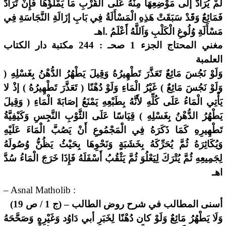
لَمْ يُرَادَّ إلَى مَوْضِعِهَا مِنْهُ عَلَى الْقُرْبِ مَا يَمْلَؤُهَا فَإِنْ تَرَادَّ
فَمَائِعٌ وَقَدْ سَبَقَتْ هَذِهِ الْمَسْأَلَةُ فِي بَابِ إزَالَةِ النَّجَاسَةِ فِي
مَسْأَلَةِ وُلُوغِ الْكَلْبِ وَاَللَّهُ أَعْلَمُ .اهـ
مغني المحتاج الجزء 1 صحـ : 244 مكتبة دار الكتاب
العلمبة
وَلَوْ نَجُسَ مَائِعٌ تَعَذَّرَ تَطْهِيرُهُ وَقِيلَ يَطْهُرُ الدُّهْنُ بِغَسْلِهِ (
وَلَوْ نَجُسَ مَائِعٌ ) غَيْرُ الْمَاءِ وَلَوْ دُهْنًا ( تَعَذَّرَ تَطْهِيرُهُ ) إذْ لا
يَأْتِي الْمَاءُ عَلَى كُلِّهِ لأَنَّهُ بِطَبْعِهِ يَمْنَعُ إصَابَةَ الْمَاءِ ( وَقِيلَ
يَطْهُرُ الدُّهْنُ بِغَسْلِهِ ) قِيَاسًا عَلَى الثَّوْبِ النَّجِسِ وَكَيْفِيَّةُ
تَطْهِيرِهِ كَمَا ذَكَرَهُ فِي الْمَجْمُوعِ أَنْ يَصُبَّ الْمَاءَ عَلَيْهِ
وَيُكَاثِرَهُ ثُمَّ يُحَرِّكَهُ بِخَشَبَةٍ وَنَحْوِهَا بِحَيْثُ يَظُنُّ وُصُولَهُ
لِجَمِيعِهِ ثُمَّ يُتْرَكَ لِيَعْلُوَ ثُمَّ يَثْقُبُ أَسْفَلَهُ فَإِذَا خَرَجَ الْمَاءُ سُدَّ
اهـ
– Asnal Matholib :
أسنى المطالب في شرح روض الطالب – (ج 1 / ص 19)
وَلَا يَطْهُرُ مَائِعٌ وَلَوْ كان دُهْنًا لِخَبَرِ أبي دَاوُد وَغَيْرِهِ وَصَحَّحَهُ