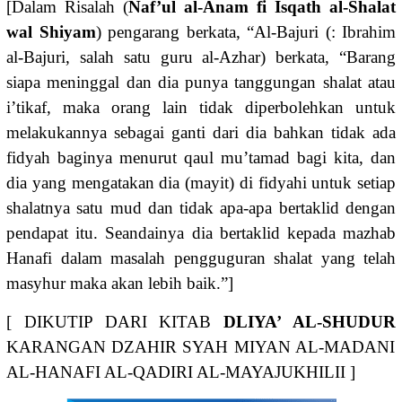
[Dalam Risalah (
Naf’ul al-Anam fi
Isqath al-Shalat
wal Shiyam
) pengarang berkata, “Al-Bajuri (: Ibrahim
al-Bajuri, salah satu guru al-Azhar) berkata, “Barang
siapa meninggal dan dia punya tanggungan shalat atau
i’tikaf, maka orang lain tidak diperbolehkan untuk
melakukannya sebagai ganti dari dia bahkan tidak ada
fidyah baginya menurut qaul mu’tamad bagi kita, dan
dia yang mengatakan dia (mayit) di fidyahi untuk setiap
shalatnya satu mud dan tidak apa-apa bertaklid dengan
pendapat itu. Seandainya dia bertaklid kepada mazhab
Hanafi dalam masalah pengguguran shalat yang telah
masyhur maka akan lebih baik.”]
[ DIKUTIP DARI KITAB
DLIYA’ AL-SHUDUR
KARANGAN DZAHIR SYAH MIYAN AL-MADANI
AL-HANAFI AL-QADIRI AL-MAYAJUKHILII ]