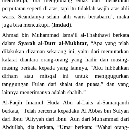
mencukupi, dia menghutang emas dan melakukan
perputaran seperti di atas, tapi itu tidaklah wajib atas ahli
waris. Seandainya selain ahli waris bertabarru’, maka
juga bisa mencukupi. (
Imdad
).
Ahmad bin Muhammad Isma’il al-Thahthawi berkata
dalam
Syarah
al-Durr al-Mukhtar
, “Apa yang telah
dilakukan dizaman sekarang ini, yaitu dari memutarkan
kafarat diantara orang-orang yang hadir dan masing-
masing berkata kepada yang lainnya, “Aku hibbahkan
dirham atau mitsqal ini untuk menggugurkan
tanggungan Fulan dari shalat dan puasa,” dan yang
lainnya menerimanya adalah shahih.”
Al-Faqih Imamul Huda Abu al-Laits al-Samarqandi
berkata, “Telah bercerita kepadaku Al Abbas bin Sufyan
dari Ibnu ‘Aliyyah dari Ibnu ‘Aun dari Muhammad dari
Abdullah, dia berkata, “Umar berkata: “Wahai orang-