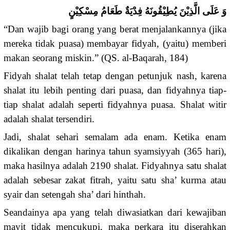
وَ عَلَى الَّذِيْنَ يُطِيْقُونَهُ فِدْيَةٌ طَعَامُ مِسْكِيْنٍ
“Dan wajib bagi orang yang berat menjalankannya (jika
mereka tidak puasa) membayar fidyah, (yaitu) memberi
makan seorang miskin.” (QS. al-Baqarah, 184)
Fidyah shalat telah tetap dengan petunjuk nash, karena
shalat itu lebih penting dari puasa, dan fidyahnya tiap-
tiap shalat adalah seperti fidyahnya puasa. Shalat witir
adalah shalat tersendiri.
Jadi, shalat sehari semalam ada enam. Ketika enam
dikalikan dengan harinya tahun syamsiyyah (365 hari),
maka hasilnya adalah 2190 shalat. Fidyahnya satu shalat
adalah sebesar zakat fitrah, yaitu satu sha’ kurma atau
syair dan setengah sha’ dari hinthah.
Seandainya apa yang telah diwasiatkan dari kewajiban
mayit tidak mencukupi, maka perkara itu diserahkan