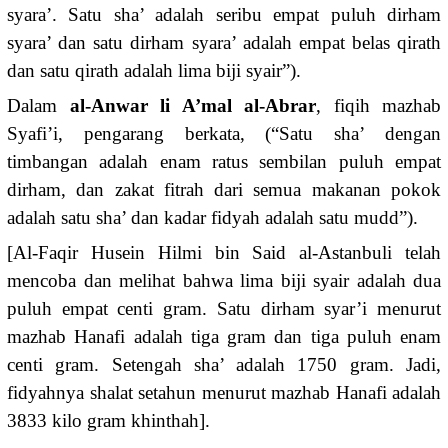
syara’. Satu sha’ adalah seribu empat puluh dirham
syara’ dan satu dirham syara’ adalah empat belas qirath
dan satu qirath adalah lima biji syair”).
Dalam
al-Anwar li A’mal al-Abrar
, fiqih mazhab
Syafi’i, pengarang berkata, (“Satu sha’ dengan
timbangan adalah enam ratus sembilan puluh empat
dirham, dan zakat fitrah dari semua makanan pokok
adalah satu sha’ dan kadar fidyah adalah satu mudd”).
[Al-Faqir Husein Hilmi bin Said al-Astanbuli telah
mencoba dan melihat bahwa lima biji syair adalah dua
puluh empat centi gram. Satu dirham syar’i menurut
mazhab Hanafi adalah tiga gram dan tiga puluh enam
centi gram. Setengah sha’ adalah 1750 gram. Jadi,
fidyahnya shalat setahun menurut mazhab Hanafi adalah
3833 kilo gram khinthah].