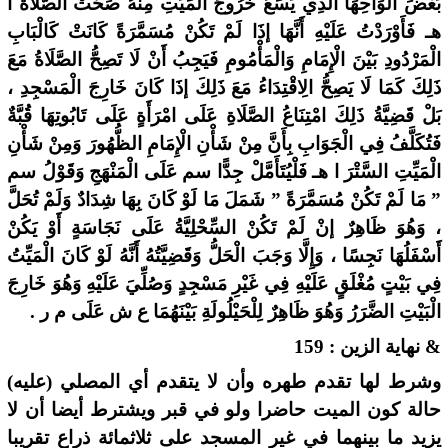
بَعْضَ أَلْوَاحِهَا الَّذِي يَسَعُ خُرُوجَ الْمَيِّتِ مِنْهُ صَحَّتْ الصَّلَاةُ ا
هـ فَأَوْرَدْتُ عَلَيْهِ أَنَّهَا إذَا لَمْ تَكُنْ مُسَمَّرَةً كَانَتْ كَالْبَابِ
الْمَرْدُودِ بَيْنَ الْإِمَامِ وَالْمَأْمُومِ فَيَجِبُ أَنْ لَا تَصِحُّ الصَّلَاةُ مَعَ
ذَلِكَ كَمَا لَا يَصِحُّ الِاقْتِدَاءُ مَعَ ذَلِكَ إذَا كَانَ خَارِجَ الْمَسْجِدِ ،
بَلْ قَضِيَّةُ ذَلِكَ امْتِنَاعُ الصَّلَاةِ عَلَى امْرَأَةٍ عَلَى تَابُوتِهَا قُبَّةٌ
فَتُكَلَّفُ فِي الْجَوَابِ بِأَنَّ مِنْ شَأْنِ الْإِمَامِ الظُّهُورَ وَمِنْ شَأْنِ
الْمَيِّتِ السَّتْرَ ا هـ فَلْيُتَأَمَّلْ جِدًّا سم عَلَى الْمَنْهَجِ وَقَوْلُ سم
” مَا لَمْ تَكُنْ مُسَمَّرَةً ” شَمَلَ مَا لَوْ كَانَ بِهَا شِدَادٌ وَلَمْ تُحَلَّ
، وَهُوَ ظَاهِرٌ إنْ لَمْ تَكُنْ السِّحْلِيَّةُ عَلَى نَجَاسَةٍ أَوْ يَكُنْ
أَسْفَلُهَا نَجِسًا ، وَإِلَّا وَجَبَ الْحَلُّ وَقَضِيَّتُهُ أَنَّهُ لَوْ كَانَ الْمَيِّتُ
فِي بَيْتٍ مُغْلَقٍ عَلَيْهِ فِي غَيْرِ مَسْجِدٍ وَصُلِّيَ عَلَيْهِ وَهُوَ خَارِجَ
الْبَيْتِ الضَّرَرُ وَهُوَ ظَاهِرٌ لِلْحَيْلُولَةِ بَيْنَهُمَا ع ش عَلَى م ر .
& نهاية الزين : 159
وشرط لها تقدم طهره وأن لا يتقدم أي المصلي (عليه)
حالة كون الميت حاضرا ولو في قبر ويشترط أيضا أن لا
يزيد ما بينهما في غير المسجد على ثلاثمائة ذراع تقريبا