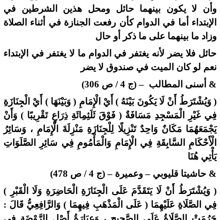
وأن لا يكون بينهما حائل ومحل هذين الشرطين في
الإبتداء أما في الدوام كأن رفعت الجنازة في أثناء الصلاة
وزاد ما بينهما على ما ذكر أو حال
حائل فلا يضر لأنه يغتفر في الدوام ما لا يغتفر في الإبتداء
نعم لو كان الميت في صندوق لا يضر
& أسنى المطالب – (ج 4 / ص 306)
( وَيُشْتَرَطُ أَنْ لَا يَكُونَ بَيْنَهُ ) أَيْ الْإِمَامِ ( وَبَيْنَهَا ) أَيْ الْجِنَازَةِ
فِي غَيْرِ الْمَسْجِدِ مَسَافَةٌ ( فَوْقَ ثَلَثِمِائَةِ ذِرَاعٍ تَقْرِيبًا ) وَأَنْ
يَجْمَعَهُمَا مَكَانٌ وَاحِدٌ تَنْزِيلًا لِلْجِنَازَةِ مَنْزِلَةَ الْإِمَامِ ، وَسَائِرُ
الْأَحْكَامِ السَّابِقَةِ فِي الْإِمَامِ وَالْمَأْمُومِ فِي سَائِرِ الصَّلَوَاتِ
يَأْتِي هُنَا
& حاشيتا قليوبي – وعميرة – (ج 4 / ص 478)
( وَيُشْتَرَطُ أَنْ لَا يَتَقَدَّمَ عَلَى الْجِنَازَةِ الْحَاضِرَةِ وَلَا الْقَبْرِ )
فِي الصَّلَاةِ عَلَيْهِمَا ( عَلَى الْمَذْهَبِ فِيهِمَا ) وَالرَّافِعِيُّ قَالَ :
حَرُمَتْ الصَّلَاةُ عَلَى الصَّحِيحِ ، وَعِبَارَةُ أَصْلِ الرَّوْضَةِ فِي