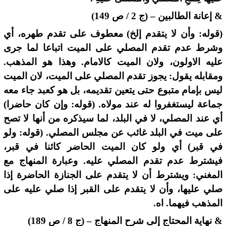
& إعانة الطالبين – (ج 2 / ص 149)
(قوله: وأن لا يتقدم إلخ) معطوف على تقدم طهره، أي
وشرط عدم تقدم المصلي على الميت اتباعا لما جرى
عليه الاولون، ولان الميت كالامام. وهذا هو المذهب.
ومقابله يقول: يجوز تقدم المصلي على الميت، لان الميت
ليس بإمام متبوع حتى يتعين تقديمه، بل هو كعبد جاء معه
جماعة ليستغفروا له عند مولاه. (قوله: وإن كان حاضرا)
أي عند المصلي، لا في البلد، لما سيذكره من أنها لا تصح
على ميت في البلد غائب عن مجلس المصلي. (قوله: ولو
في قبر) أي ولو كان الميت الحاضر كائنا في قبر،
فيشترط عدم تقدم المصلي عليه. وعبارة المنهاج مع
المغني: ويشترط أن لا يتقدم على الجنازة الحاضرة إذا
صلي عليها، وأن لا يتقدم على القبر إذا صلي عليه على
المذهب فيهما. اه.
& نهاية المحتاج إلى شرح المنهاج – (ج 8 / ص 189)