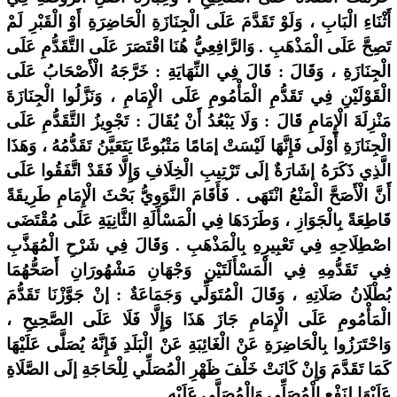
أَثْنَاءِ الْبَابِ ، وَلَوْ تَقَدَّمَ عَلَى الْجِنَازَةِ الْحَاضِرَةِ أَوْ الْقَبْرِ لَمْ
تَصِحَّ عَلَى الْمَذْهَبِ . وَالرَّافِعِيُّ هُنَا اقْتَصَرَ عَلَى التَّقَدُّمِ عَلَى
الْجِنَازَةِ ، وَقَالَ : قَالَ فِي النِّهَايَةِ : خَرَّجَهُ الْأَصْحَابُ عَلَى
الْقَوْلَيْنِ فِي تَقَدُّمِ الْمَأْمُومِ عَلَى الْإِمَامِ ، وَنَزَّلُوا الْجِنَازَةَ
مَنْزِلَةَ الْإِمَامِ قَالَ : وَلَا يَبْعُدُ أَنْ يُقَالَ : تَجْوِيزُ التَّقَدُّمِ عَلَى
الْجِنَازَةِ أَوْلَى فَإِنَّهَا لَيْسَتْ إمَامًا مَتْبُوعًا يَتَعَيَّنُ تَقَدُّمُهُ ، وَهَذَا
الَّذِي ذَكَرَهُ إشَارَةٌ إلَى تَرْتِيبِ الْخِلَافِ وَإِلَّا فَقَدْ اتَّفَقُوا عَلَى
أَنَّ الْأَصَحَّ الْمَنْعُ انْتَهَى . فَأَقَامَ النَّوَوِيُّ بَحْثَ الْإِمَامِ طَرِيقَةً
قَاطِعَةً بِالْجَوَازِ ، وَطَرَدَهَا فِي الْمَسْأَلَةِ الثَّانِيَةِ عَلَى مُقْتَضَى
اصْطِلَاحِهِ فِي تَعْبِيرِهِ بِالْمَذْهَبِ . وَقَالَ فِي شَرْحِ الْمُهَذَّبِ
فِي تَقَدُّمِهِ فِي الْمَسْأَلَتَيْنِ وَجْهَانِ مَشْهُورَانِ أَصَحُّهُمَا
بُطْلَانُ صَلَاتِهِ ، وَقَالَ الْمُتَوَلِّي وَجَمَاعَةٌ : إنْ جَوَّزْنَا تَقَدُّمَ
الْمَأْمُومِ عَلَى الْإِمَامِ جَازَ هَذَا وَإِلَّا فَلَا عَلَى الصَّحِيحِ ،
وَاحْتَرَزُوا بِالْحَاضِرَةِ عَنْ الْغَائِبَةِ عَنْ الْبَلَدِ فَإِنَّهُ يُصَلَّى عَلَيْهَا
كَمَا تَقَدَّمَ وَإِنْ كَانَتْ خَلْفَ ظَهْرِ الْمُصَلِّي لِلْحَاجَةِ إلَى الصَّلَاةِ
عَلَيْهَا لِنَفْعِ الْمُصَلِّي وَالْمُصَلَّى عَلَيْهِ .