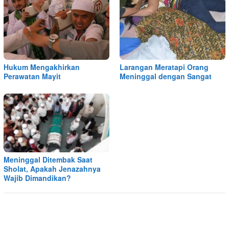
Hukum Mengakhirkan
Larangan Meratapi Orang
Perawatan Mayit
Meninggal dengan Sangat
Meninggal Ditembak Saat
Sholat, Apakah Jenazahnya
Wajib Dimandikan?