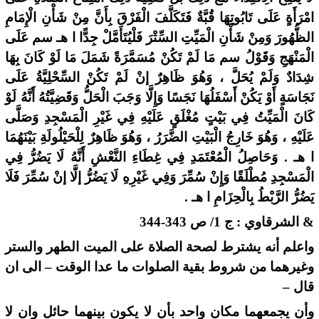
امْرَأَةٍ عَلَى تَابُوتِهَا قُبَّةٌ فَتَكَلَّفَ الْفَرْقَ بِأَنَّ مِنْ شَأْنِ الْإِمَامِ
الظُّهُورَ وَمِنْ شَأْنِ الْمَيِّتِ السِّتْرَ فَلْيُتَأَمَّلْ جِدًّا ا هـ سم عَلَى
الْمَنْهَجِ وَقَوْلُ سم مَا لَمْ تَكُنْ مُسَمَّرَةً شَمَلَ مَا لَوْ كَانَ بِهَا
شِدَادٌ وَلَمْ يُحَلَّ ، وَهُوَ ظَاهِرٌ إنْ لَمْ تَكُنْ السِّحْلِيَّةُ عَلَى
نَجَاسَةٍ أَوْ يَكُنْ أَسْفَلُهَا نَجَسًا وَإِلَّا وَجَبَ الْحَلُّ وَقَضِيَّتُهُ أَنَّهُ لَوْ
كَانَ الْمَيِّتُ فِي بَيْتٍ مُغْلَقٍ عَلَيْهِ فِي غَيْرِ الْمَسْجِدِ وَصَلَّى
عَلَيْهِ ، وَهُوَ خَارِجُ الْبَيْتِ الضَّرَرُ ، وَهُوَ ظَاهِرٌ لِلْحَيْلُولَةِ بَيْنَهُمَا
ا هـ . وَحَاصِلُ الْمُعْتَمَدِ فِي غِطَاءِ النَّعْشِ أَنَّهُ لَا يَضُرُّ فِي
الْمَسْجِدِ مُطْلَقًا وَإِنْ سُمِّرَ وَفِي غَيْرِهِ لَا يَضُرُّ إلَّا إنْ سُمِّرَ فَلَا
يَضُرُّ الرَّبْطُ بِالْحِزَامِ ا هـ .
& الشرقاوي : ج 1/ ص 343-344
واعلم أنه يشترط لصحة الصلاة على الميت الطهر والستر
وغيرهما من شروط بقية الصلوات ما عدا الوقت – الى ان
قال –
وأن يجمعهما مكان واحد بأن لا يكون بينهما حائل وان لا