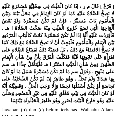
[ فَرْعٌ ] قَالَ م ر : إذَا كَانَ الْمَيِّتُ فِي سِحْلِيَّةٍ مُسَمَّرَةٍ عَلَيْهِ
لَا تَصِحُّ الصَّلَاةُ عَلَيْهِ كَمَا لَوْ كَانَ الْإِمَامُ فِي مَحَلٍّ بَيْنَهُ وَبَيْنَ
الْمَأْمُومِ بَابٌ مُسَمَّرٌ ، فَإِنْ لَمْ تَكُنْ مُسَمَّرَةً وَلَوْ بَعْضُ
أَلْوَاحِهَا الَّتِي تَسَعُ خُرُوجَ الْمَيِّتِ مِنْهُ صَحَّتْ الصَّلَاةُ ا هـ .
فَأَوْرَدْت عَلَيْهِ أَنَّهُ إذَا لَمْ تَكُنْ مُسَمَّرَةً كَانَتْ كَالْبَابِ الْمَرْدُودِ
بَيْنَ الْإِمَامِ وَالْمَأْمُومِ فَلْيَجِبْ أَنْ لَا تَصِحَّ الصَّلَاةُ مَعَ ذَلِكَ كَمَا
لَا يَصِحُّ الِاقْتِدَاءُ مَعَ ذَلِكَ ، بَلْ قَضِيَّةُ ذَلِكَ امْتِنَاعُ الصَّلَاةِ عَلَى
امْرَأَةٍ عَلَى تَابُوتِهَا قُبَّةٌ فَتَكَلَّفَ الْفَرْقَ بِأَنَّ مِنْ شَأْنِ الْإِمَامِ
الظُّهُورَ وَمِنْ شَأْنِ الْمَيِّتِ السَّتْرَ ا هـ فَلْيُتَأَمَّلْ جِدًّا ا هـ سم
عَلَى مَنْهَجٍ . وَقَوْلُ سم مَا لَمْ تَكُنْ مُسَمَّرَةً شَمَلَ مَا لَوْ كَانَ
بِهَا شِدَادٌ وَلَمْ تَحِلَّ ، وَهُوَ ظَاهِرٌ إنْ لَمْ تَكُنْ السِّحْلِيَّةُ عَلَى
نَجَاسَةٍ أَوْ يَكُنْ أَسْفَلُهَا نَجِسًا وَإِلَّا وَجَبَ الْحَلُّ ، وَقَضِيَّتُهُ أَنَّهُ
لَوْ كَانَ الْمَيِّتُ فِي بَيْتٍ مُغْلَقٍ عَلَيْهِ فِي غَيْرِ الْمَسْجِدِ وَصُلِّيَ
عَلَيْهِ وَهُوَ خَارِجُ الْبَيْتِ لِضَرَرٍ وَهُوَ ظَاهِرٌ لِلْحَيْلُولَةِ بَيْنَهُمَا
Jawaban (b) dan (c) belum terbahas. Wallaahu A’lam.