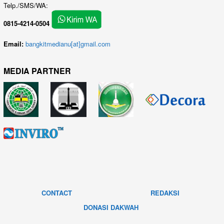
Telp./SMS/WA:
0815-4214-0504
Email:
bangkitmedianu[at]gmail.com
MEDIA PARTNER
CONTACT
REDAKSI
DONASI DAKWAH