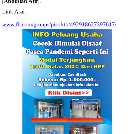
[
Abdullah Afif
].
Link Asal :
www.fb.com/groups/piss.ktb/492918627397617/