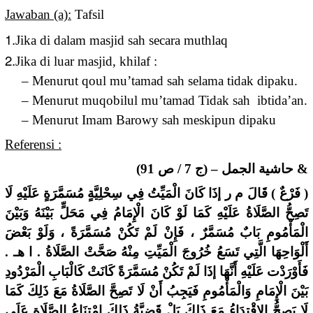
Jawaban (a):
Tafsil
1.
Jika di dalam masjid sah secara muthlaq
2.
Jika di luar masjid, khilaf :
– Menurut qoul mu’tamad sah selama tidak dipaku.
– Menurut muqobilul mu’tamad Tidak sah ibtida’an.
– Menurut Imam Barowy sah meskipun dipaku
Referensi :
& حاشية الجمل – (ج 7 / ص 91)
( فَرْعٌ ) قَالَ م ر إذَا كَانَ الْمَيِّتُ فِي سِحْلِيَّةٍ مُسَمَّرَةٍ عَلَيْهِ لَا
تَصِحُّ الصَّلَاةُ عَلَيْهِ كَمَا لَوْ كَانَ الْإِمَامُ فِي مَحَلٍّ بَيْنَهُ وَبَيْنَ
الْمَأْمُومِ بَابٌ مُسَمَّرٌ ، فَإِنْ لَمْ تَكُنْ مُسَمَّرَةً ، وَلَوْ بَعْضَ
أَلْوَاحِهَا الَّتِي تَسَعُ خُرُوجَ الْمَيِّتِ مِنْهُ صَحَّتْ الصَّلَاةُ . ا هـ .
فَأَوْرَدْت عَلَيْهِ أَنَّهَا إذَا لَمْ تَكُنْ مُسَمَّرَةً كَانَتْ كَالْبَابِ الْمَرْدُودِ
بَيْنَ الْإِمَامِ وَالْمَأْمُومِ فَيَجِبُ أَنْ لَا تَصِحَّ الصَّلَاةُ مَعَ ذَلِكَ كَمَا
لَا يَصِحُّ الِاقْتِدَاءُ مَعَ ذَلِكَ بَلْ قَضِيَّةُ ذَلِكَ امْتِنَاعُ الصَّلَاةِ عَلَى