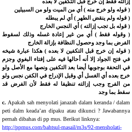
إزالته فقط إن خرج قبل التكفين لا بعده
( قوله ولو خرج منه ) أي من الميت ولو من السبيلين
( قوله ولم ينقض الطهر ) أي لم يبطله
( قوله بل تجب إزالته ) أي النجس الخارج
( وقوله فقط ) أي من غير إعادة غسله وذلك لسقوط
الفرض بما وجد وحصول النظافة بإزالة الخارج
( قوله إن خرج قبل التكفين لا بعده ) هكذا عبارة شيخه
في فتح الجواد إلا أنه أحالها فيه على إفتاء البغوي وجزم
في التحفة بوجوبها أيضا بعد التكفين ونصها مع الأصل ولو
خرج بعده أي الغسل أي وقبل الإدراج في الكفن نجس ولو
من الفرج وجب إزالته تنظيفا له فقط لأن الفرض قد
سقط بما وجد
c.
Apakah sah menyolati janazah dalam keranda / dalam
peti dalm keada’an dipaku atau dikunci ? Jawabannya
pernah dibahas di pp mus. Berikut linknya:
http://ppmus.com/bahtsul-masail/m3s/92-mensholati-