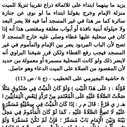
يزيد ما بينهما ابتداء على ثلاثمائة ذراع تقريبا تنزيلا للميت
منزلة الإمام وخرج بقولنا ابتداء ما لو نوى عن جنازة
سائرة كما مر هذا في غير المسجد أما فيه فلا يضر البعد
ولا حيلولة أبنية نافذة أو أبواب مغلقة ومقتضى هذا أنه إذا
كان في سحلية عليها غطاء وصلى عليه خارج المسجد لا
تصح لأن الباب المردود يضر بين الإمام والمأموم في غير
المسجد فيجب رفع الغطاء ولكن قرر شيخنا البراوي أنه
لايضر ذلك ولو كانت السحلية مسمرة أو معمولة من حديد
لأن المقصود من الصلاة على الميت الدعاء وهو حاصل.
& حاشية البجيرمي على الخطيب – (ج 6 / ص 113)
قَوْلُهُ : ( عَلَى هَذَا الْبَيْتِ ) وَلَوْ كَانَ الْمَيِّتُ فِي صُنْدُوقٍ مَثَلًا
صَحَّتْ الصَّلَاةُ عَلَيْهِ عَلَى الْمُعْتَمَدِ مِنْ تَرَدُّدٍ لِبَعْضِ الْيَمَانِيِّينَ ا
هـ ز ي فَرْعٌ : قَالَ م ر : إذَا كَانَ الْمَيِّتُ فِي سِحْلِيَّةٍ مُسَمَّرَةٍ
عَلَيْهِ لَا تَصِحُّ الصَّلَاةُ عَلَيْهِ ، كَمَا لَوْ كَانَ الْمَأْمُومُ فِي مَحِلٍّ
بَيْنَهُ وَبَيْنَ الْإِمَامِ بَابٌ مُسَمَّرٌ ؛ فَإِنْ لَمْ تَكُنْ مُسَمَّرَةً وَلَوْ