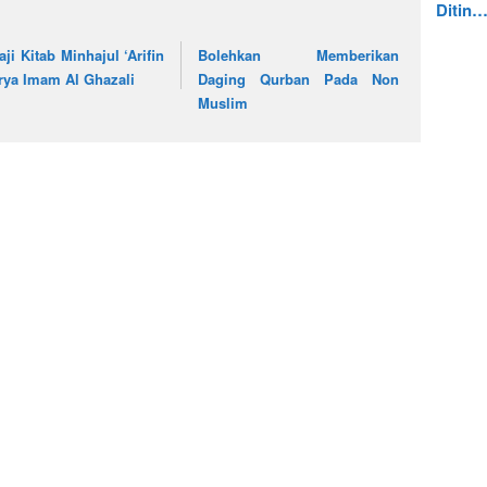
Ditin
aji Kitab Minhajul ‘Arifin
Bolehkan Memberikan
rya Imam Al Ghazali
Daging Qurban Pada Non
Muslim