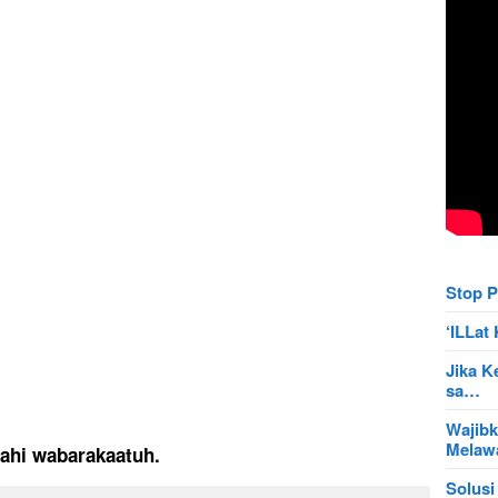
Stop P
‘ILLa
Jika K
sa…
Wajibk
Mela
lahi wabarakaat
uh.
Solusi