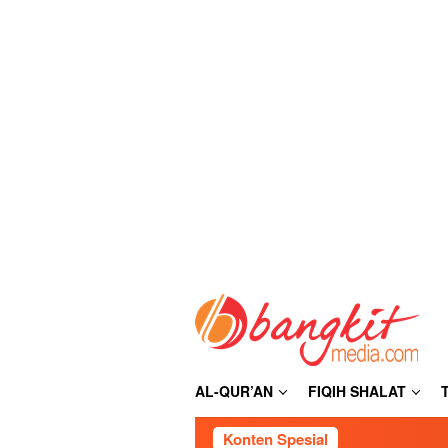
Loncat
ke
konten
AL-QUR’AN
FIQIH SHALAT
Konten Spesial