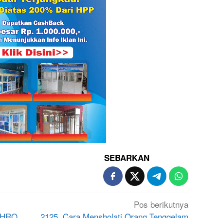
SEBARKAN
Pos berikutnya
GHRO
2125. Cara Mensholati Orang Tenggelam