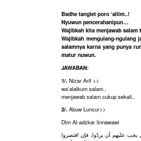
Badhe tanglet poro ‘aliim..!
Nyuwun pencerahan
ipun…
Wajibkah kita menjawab salam 
Wajibkah mengulang-
ngulang j
salamnya karna yang punya rum
matur nuwun.
JAWABAN:
Nizar Arif >>
1/.
wa’alaikum
salam..
menjawab salam cukup sekali..
Abuw Luncur>>
2/.
Dlm Al-adzkar linnawawi
 يجب عليهم أن يردّوا، فإن اقتصروا