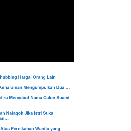
hubbing Hargai Orang Lain
t Keharaman Mengumpulkan Dua …
eliru Menyebut Nama Calon Suami
ah Nafaqoh Jika Istri Suka
wan…
 Atas Pernikahan Wanita yang