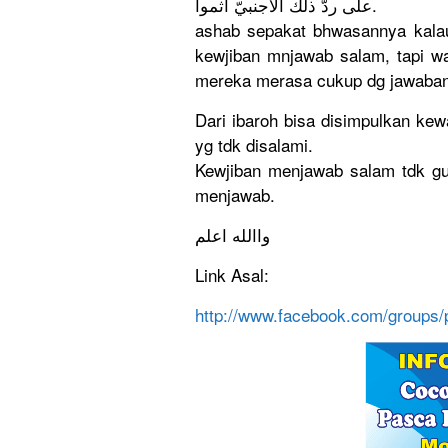
على ردّ ذلك الأجنبيّ أثموا.
ashab sepakat bhwasannya
kala
kewjiban mnjawab salam, tapi w
mereka merasa cukup dg jawaban
Dari ibaroh bisa disimpulka
n kew
yg tdk disalami.
Kewjiban menjawab salam tdk gu
menjawab.
واالله اعلم
Link Asal:
http://
www.faceboo
k.com/
groups/