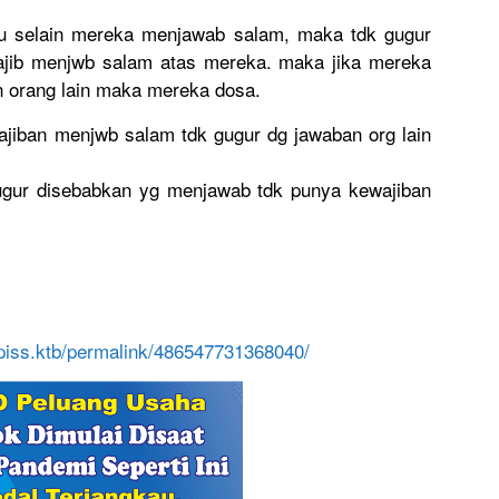
u selain mereka menjawab salam, maka tdk gugur
ajib menjwb salam atas mereka. maka jika mereka
 orang lain maka mereka dosa.
ajiban menjwb salam tdk gugur dg jawaban org lain
gur disebabkan
yg menjawab tdk punya kewajiban
piss.ktb/
permalink/
48654773136
8040/