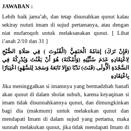
JAWABAN :
Lebih baik jama’ah, dan tetap disunahkan qunut kalau
sekiray nututi imam di sujud pertamanya, atau dengan
niat mufaroqoh untuk melaksanakan qunut. [ Lihat
i’anah 2/10 dan 31 ]
(فَإِنْ تَرَكَ) إمَامُهُ الْحَنَفِيُّ (الْقُنُوتَ ) فِي صَلَاةِ الصُّبْحِ
لِاعْتِقَادِهِ عَدَمَ سُنِّيَّتِهِ (وَأَمْكَنَهُ) هُوَ أَنْ يَقْنُتَ وَيُدْرِكُهُ فِي
السَّجْدَةِ الْأُولَى (قَنَتَ) نَدْبًا (وَإِلا تَابَعَهُ وَسَجَدَ لِلسَّهْوِ) اعْتِبَارًا
بِاعْتِقَادِهِ
Jika meninggalkan si imamnya yang bermadzhab hanafi
akan qunut di dalam sholat subuh, karena keyaqinan si
imam tidak disunnahkannya qunut, dan dimungkinkan
bagi dia (makmum) untuk melakukan qunut dan
mendapati Imam di dalam sujud yang pertama, maka
sunnah melakukan qunut, jika tidak mendapati Imam di