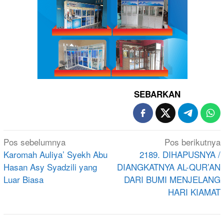
SEBARKAN
Navigasi
Pos sebelumnya
Pos berikutnya
pos
Karomah Auliya’ Syekh Abu
2189. DIHAPUSNYA /
Hasan Asy Syadzili yang
DIANGKATNYA AL-QUR’AN
Luar Biasa
DARI BUMI MENJELANG
HARI KIAMAT