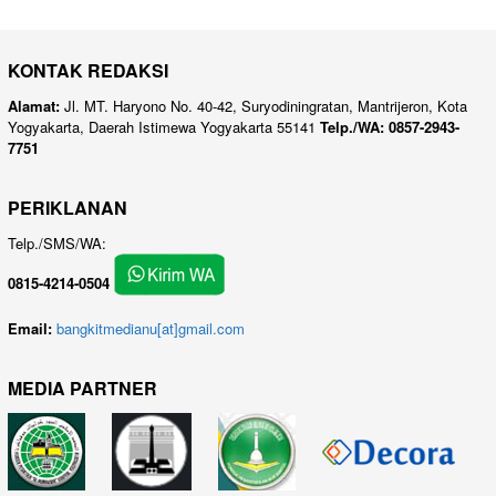
KONTAK REDAKSI
Alamat:
Jl. MT. Haryono No. 40-42, Suryodiningratan, Mantrijeron, Kota
Yogyakarta, Daerah Istimewa Yogyakarta 55141
Telp./WA: 0857-2943-
7751
PERIKLANAN
Telp./SMS/WA:
0815-4214-0504
Email:
bangkitmedianu[at]gmail.com
MEDIA PARTNER