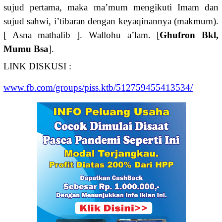
sujud pertama, maka ma’mum mengikuti Imam dan
sujud sahwi, i’tibaran dengan keyaqinannya (makmum).
[ Asna mathalib ]. Wallohu a’lam. [
Ghufron Bkl,
Mumu Bsa
].
LINK DISKUSI :
www.fb.com/groups/piss.ktb/512759455413534/