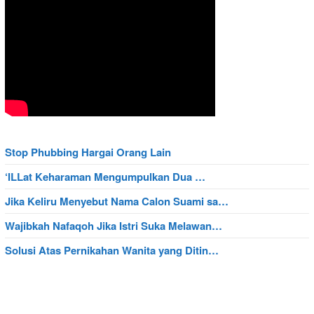
Stop Phubbing Hargai Orang Lain
‘ILLat Keharaman Mengumpulkan Dua …
Jika Keliru Menyebut Nama Calon Suami sa…
Wajibkah Nafaqoh Jika Istri Suka Melawan…
Solusi Atas Pernikahan Wanita yang Ditin…