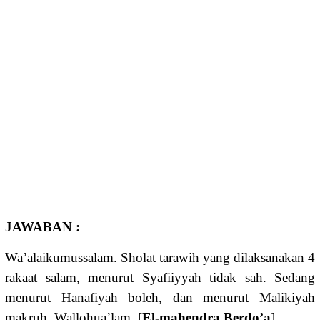
JAWABAN :
Wa’alaikumussalam. Sholat tarawih yang dilaksanakan 4
rakaat salam, menurut Syafiiyyah tidak sah. Sedang
menurut Hanafiyah boleh, dan menurut Malikiyah
makruh. Wallohua’lam. [
El-mahendra Berdo’a
].