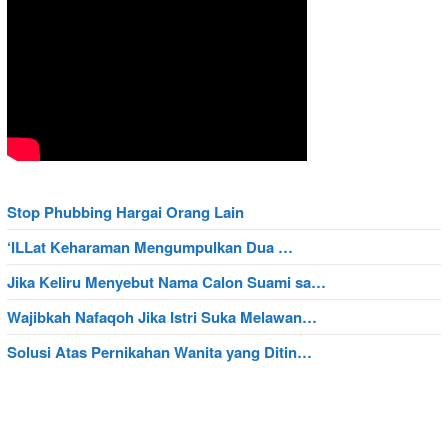
Stop Phubbing Hargai Orang Lain
‘ILLat Keharaman Mengumpulkan Dua …
Jika Keliru Menyebut Nama Calon Suami sa…
Wajibkah Nafaqoh Jika Istri Suka Melawan…
Solusi Atas Pernikahan Wanita yang Ditin…