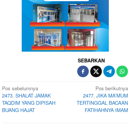
SEBARKAN
Navigasi
Pos sebelumnya
Pos berikutnya
pos
2473. SHALAT JAMAK
2477. JIKA MA’MUM
TAQDIM YANG DIPISAH
TERTINGGAL BACAAN
BUANG HAJAT
FATIHAHNYA IMAM