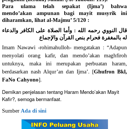
Para ulama telah sepakat (Ijma’) bahwa
mendo’akan ampunan bagi mayit musyrik ini
diharamkan, lihat al-Majmu’ 5/120 :
قال النووي رحمه الله : وأما الصلاة على الكافر والدعاء
له بالمغفرة فحرام بنص القرآن والإجماع
Imam Nawawi -rohimahulloh- mengatakan : “Adapun
menyolati orang kafir, dan mendo’akan maghfiroh
untuknya, maka ini merupakan perbuatan haram,
berdasarkan nash Alqur’an dan Ijma’. [
Ghufron Bkl,
FaNo Cahyono
].
Demikan penjelasan tentang Haram Mendo’akan Mayit
Kafir?, semoga bermanfaat.
Sumber
Ada di sini