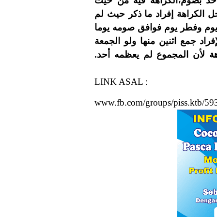
.حد بصوم،الكراهة فيه من حيث
 الكراهة إفراد ما ذكر حيث لم
يوم وفطر يوم فوافق صومه يوما
راد جمع اثنين منها ولو الجمعة
راهة لأن المجموع لم يعظمه أحد
LINK ASAL :
www.fb.com/groups/piss.ktb/5