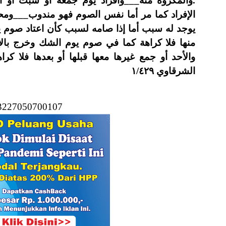
والمكروه منه___وافراد يوم جمعة أو سبت أو أ
الإفراد كما مر أما نفس الصوم فهو مندوب___ومحل
يوجد له سبب أما إذا صامه لسبب كأن اعتاد صوم 
منها فلا كراهة كما في صوم يوم الشك وخرج بالإف
والأحد أو جمع غيرها معها قبلها أو بعدها فلا ك.
الشرقاوي ١/٤٢٩
93227050700107