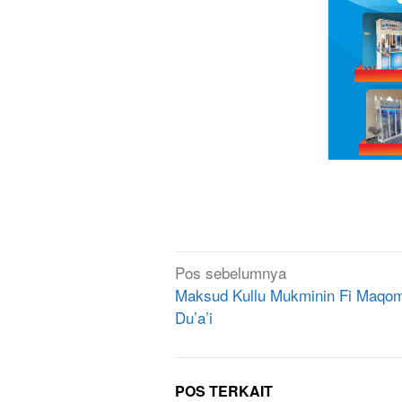
Navigasi
Pos sebelumnya
pos
Maksud Kullu Mukminin Fi Maqo
Du’a’i
POS TERKAIT