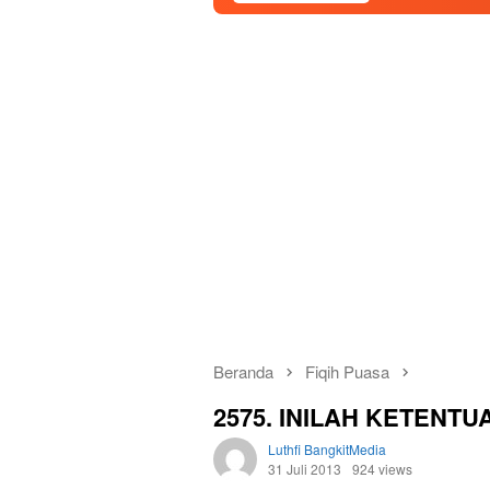
Beranda
Fiqih Puasa
2575. INILAH KETENT
Luthfi BangkitMedia
31 Juli 2013
924 views