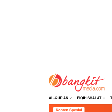
Loncat
ke
konten
AL-QUR’AN
FIQIH SHALAT
Konten Spesial