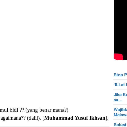
Stop P
‘ILLa
Jika K
sa…
Wajibk
mul bidl ?? (yang benar mana?)
Mela
gaimana?? (dalil). [
Muhammad Yusuf Ikhsan
].
Solusi