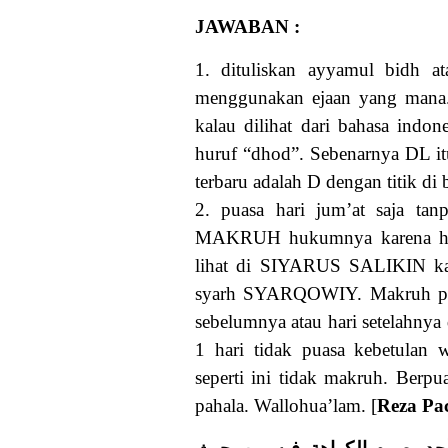
JAWABAN :
1. dituliskan ayyamul bidh a
menggunakan ejaan yang mana. S
kalau dilihat dari bahasa indo
huruf “dhod”. Sebenarnya DL itu
2. puasa hari jum’at saja tan
MAKRUH hukumnya karena hari 
lihat di SIYARUS SALIKIN kar
syarh SYARQOWIY. Makruh puas
sebelumnya atau hari setelahnya d
1 hari tidak puasa kebetulan 
seperti ini tidak makruh. Berpu
pahala. Wallohua’lam. [
Reza Pa