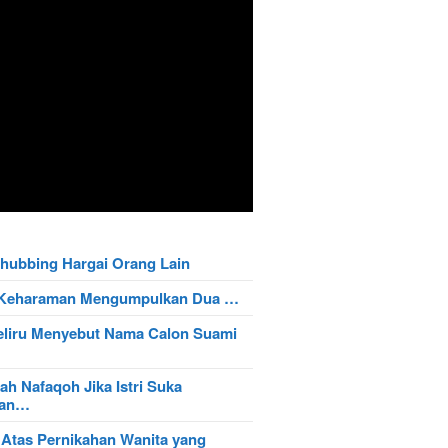
hubbing Hargai Orang Lain
t Keharaman Mengumpulkan Dua …
eliru Menyebut Nama Calon Suami
ah Nafaqoh Jika Istri Suka
wan…
 Atas Pernikahan Wanita yang