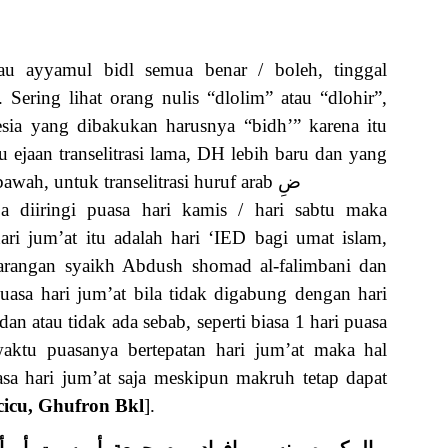
tau ayyamul bidl semua benar / boleh, tinggal
ering lihat orang nulis “dlolim” atau “dlohir”,
nesia yang dibakukan harusnya “bidh’” karena itu
 ejaan transelitrasi lama, DH lebih baru dan yang
terbaru adalah D dengan titik di bawah, untuk transelitrasi huruf arab ضِ
pa diiringi puasa hari kamis / hari sabtu maka
jum’at itu adalah hari ‘IED bagi umat islam,
angan syaikh Abdush shomad al-falimbani dan
a hari jum’at bila tidak digabung dengan hari
an atau tidak ada sebab, seperti biasa 1 hari puasa
waktu puasanya bertepatan hari jum’at maka hal
asa hari jum’at saja meskipun makruh tetap dapat
cicu, Ghufron Bkl
].