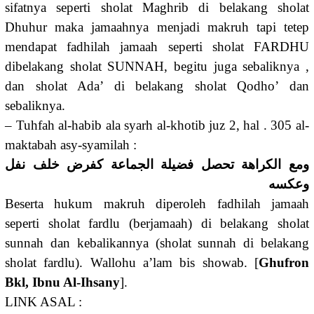
sifatnya seperti sholat Maghrib di belakang sholat
Dhuhur maka jamaahnya menjadi makruh tapi tetep
mendapat fadhilah jamaah seperti sholat FARDHU
dibelakang sholat SUNNAH, begitu juga sebaliknya ,
dan sholat Ada’ di belakang sholat Qodho’ dan
sebaliknya.
– Tuhfah al-habib ala syarh al-khotib juz 2, hal . 305 al-
maktabah asy-syamilah :
ومع الكراهة تحصل فضيلة الجماعة كفرض خلف نفل
وعكسه
Beserta hukum makruh diperoleh fadhilah jamaah
seperti sholat fardlu (berjamaah) di belakang sholat
sunnah dan kebalikannya (sholat sunnah di belakang
sholat fardlu). Wallohu a’lam bis showab. [
Ghufron
Bkl, Ibnu Al-Ihsany
].
LINK ASAL :