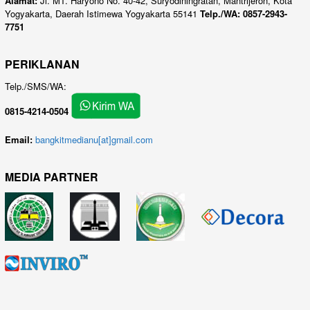
Alamat:
Jl. MT. Haryono No. 40-42, Suryodiningratan, Mantrijeron, Kota
Yogyakarta, Daerah Istimewa Yogyakarta 55141
Telp./WA: 0857-2943-
7751
PERIKLANAN
Telp./SMS/WA:
0815-4214-0504
Email:
bangkitmedianu[at]gmail.com
MEDIA PARTNER