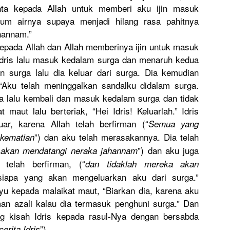
a kepada Allah untuk memberi aku ijin masuk
m airnya supaya menjadi hilang rasa pahitnya
hannam.”
kepada Allah dan Allah memberinya
ijin untuk masuk
 Idris lalu masuk kedalam surga dan menaruh kedua
 surga lalu dia keluar dari surga. Dia kemudian
“Aku telah meninggalk
an sandalku didalam surga.
ia lalu kembali dan masuk kedalam surga dan tidak
t maut lalu berteriak,
“Hei Idris! Keluarlah.
” Idris
ar, karena Allah telah berfirman (“
Semua yang
”) dan aku telah merasakann
ya. Dia telah
kematian
”) dan aku juga
 akan mendatangi
neraka jahannam
telah berfirman,
(“
dan tidaklah mereka akan
 siapa yang akan mengeluark
an aku dari surga.”
u kepada malaikat maut, “Biarkan dia, karena aku
an azali kalau dia termasuk penghuni surga.” Dan
ng kisah Idris kepada rasul-Nya dengan bersabda
”).
cerita Idris