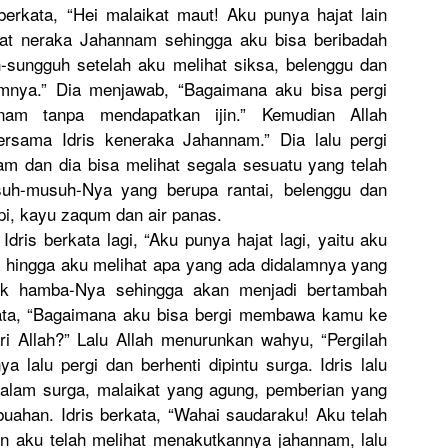
s berkata, “Hei malaikat maut! Aku punya hajat lain
hat neraka Jahannam sehingga aku bisa beribadah
h
-sungguh setelah aku melihat siksa, belenggu dan
amnya
.” Dia menjawab, “Bagaimana
aku bisa pergi
nam tanpa mendapatka
n ijin.” Kemudian Allah
ersama Idris keneraka Jahannam.”
Dia lalu pergi
m dan dia bisa melihat segala sesuatu yang telah
suh-musu
h-Nya yang berupa rantai, belenggu dan
pi, kayu zaqum dan air panas.
ris berkata lagi, “Aku punya hajat lagi, yaitu aku
hingga aku melihat apa yang ada didalamnya
yang
uk hamba-Nya sehingga akan menjadi bertambah
ata, “Bagaimana
aku bisa bergi membawa kamu ke
ari Allah?” Lalu Allah menurunkan
wahyu, “Pergilah
a lalu pergi dan berhenti dipintu surga. Idris lalu
alam surga, malaikat yang agung, pemberian yang
buaha
n. Idris berkata, “Wahai saudaraku!
Aku telah
n aku telah melihat menakutkan
nya jahannam, lalu