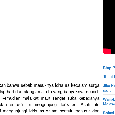
Stop P
‘ILLa
kan
bahwa sebab masuknya Idris as kedalam surga
Jika K
sa…
tiap hari dan siang amal dia yang banyaknya seperti
. Kemudian malaikat maut sangat suka kepadanya
Wajibk
Mela
uk memberi ijin mengunjung
i Idris as. Allah lalu
gi mengunjung
i Idris as dalam bentuk manusia dan
Solusi