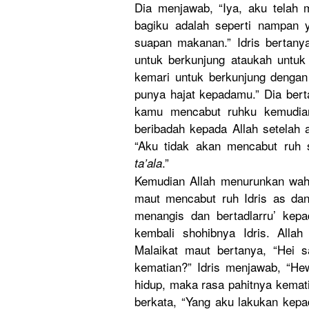
Dia menjawab, “Iya, aku telah
bagiku adalah seperti nampan
suapan makanan.” Idris bertany
untuk berkunjung
ataukah untuk
kemari untuk berkunjung
dengan i
punya hajat kepadamu.”
Dia berta
kamu mencabut ruhku kemudia
beribadah kepada Allah setelah 
“Aku tidak akan mencabut ruh 
.”
ta’ala
Kemudian Allah menurunkan
wahy
maut mencabut ruh Idris as dan
menangis dan bertadlarr
u’ kep
kembali shohibnya Idris. Allah
Malaikat maut bertanya, “Hei s
kematian?”
Idris menjawab, “Hew
hidup, maka rasa pahitnya kematia
berkata, “Yang aku lakukan kep