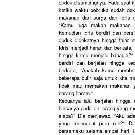
duduk disampingn
ya. Pada saat i
ketika waktu bebruka sudah de
makanan dari surga dan Idris
“Kamu juga makan makanan i
Kemudian idris berdiri dan ber
duduk didekatnya
hingga fajar m
Idris menjadi heran dan berkata,
hingga kamu menjadi bahagia?” 
berdiri dan berjalan hingga k
berkata, “Apakah kamu member
beberapa bulir saja untuk kita m
tidak mau memakan makanan ya
barang haram.”
Keduanya lalu berjalan hingga 
biasanya pada diri orang yang me
siapa?” Dia menjawab, “Aku ada
yang mencabut para ruh?” Dia
bersamaku selama empat hari, 