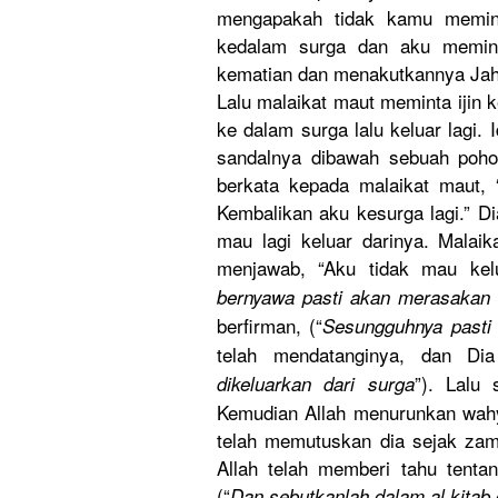
mengapakah
tidak kamu memint
kedalam surga dan aku meminu
kematian dan menakutkan
nya Ja
Lalu malaikat maut meminta ijin 
ke dalam surga lalu keluar lagi.
sandalnya dibawah sebuah pohon
berkata kepada malaikat maut, 
Kembalikan
aku kesurga lagi.” D
mau lagi keluar darinya. Malaika
menjawab, “Aku tidak mau kelu
bernyawa pasti akan merasakan 
berfirman,
(“
Sesungguhn
ya pasti
telah mendatangi
nya, dan Dia 
”). Lalu
dikeluarka
n dari surga
Kemudian Allah menurunkan
wahy
telah memutuskan
dia sejak zam
Allah telah memberi tahu tenta
(“
Dan sebutkanla
h dalam al kitab 