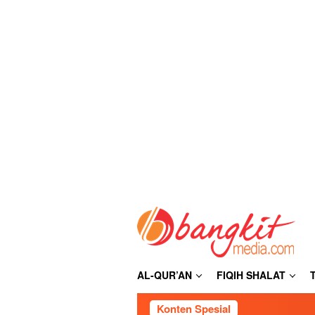
Loncat
ke
konten
AL-QUR’AN
FIQIH SHALAT
Konten Spesial