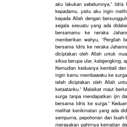
aku lakukan sebelumnya
.” Idri
kepadamu, yaitu aku ingin meli
kepada Allah dengan bersunggu
segala sesuatu yang ada didal
bersamamu ke neraka Jahan
memberikan
wahyu, “Pergilah b
bersama Idris ke neraka Jahanna
diciptakan
oleh Allah untuk mu
siksa berupa ular, kalajengki
ng, a
Kemudian keduanya kembali dan Id
ingin kamu membawaku ke surga 
telah diciptakan
oleh Allah unt
ketaatanku
.” Malaikat maut berk
surga tanpa mendapatka
n ijin d
bersama Idris ke surga.” Keduany
melihat kenikmatan
yang ada did
sempurna, pepohonan dan buah-
merasakan pahirnya kematian da