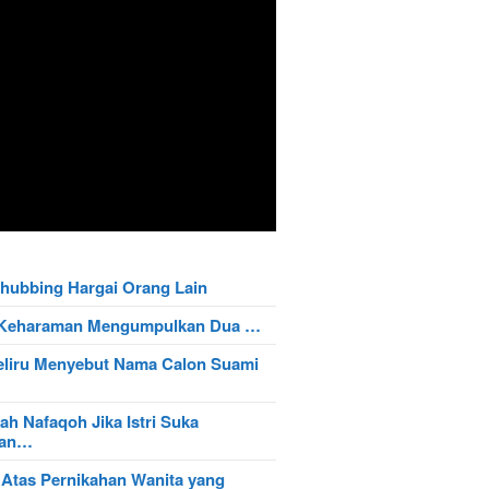
hubbing Hargai Orang Lain
t Keharaman Mengumpulkan Dua …
eliru Menyebut Nama Calon Suami
ah Nafaqoh Jika Istri Suka
wan…
 Atas Pernikahan Wanita yang