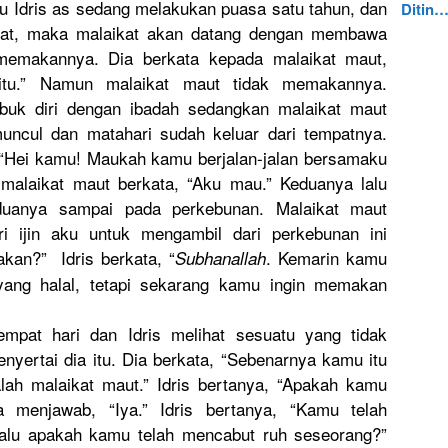
tu Idris as sedang melakukan puasa satu tahun, dan
Ditin
kat, maka malaikat akan datang dengan membawa
 memakannya
. Dia berkata kepada malaikat maut,
tu.” Namun malaikat maut tidak memakannya
.
sibuk diri dengan ibadah sedangkan malaikat maut
uncul dan matahari sudah keluar dari tempatnya.
 “Hei kamu! Maukah kamu berjalan-j
alan bersamaku
malaikat maut berkata, “Aku mau.” Keduanya lalu
eduanya sampai pada perkebunan
. Malaikat maut
i ijin aku untuk mengambil dari perkebunan
ini
akan?” Idris berkata, “
. Kemarin kamu
Subhanalla
h
ng halal, tetapi sekarang kamu ingin memakan
empat hari dan Idris melihat sesuatu yang tidak
nyertai dia itu. Dia berkata, “Sebenarny
a kamu itu
lah malaikat maut.” Idris bertanya, “Apakah kamu
 menjawab, “Iya.” Idris bertanya, “Kamu telah
lalu apakah kamu telah mencabut ruh seseorang?
”