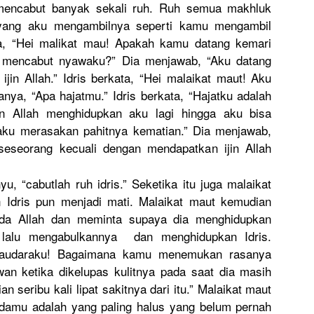
 mencabut banyak sekali ruh. Ruh semua makhluk
 yang aku mengambiln
ya seperti kamu mengambil
a, “Hei malikat mau! Apakah kamu datang kemari
 mencabut nyawaku?” Dia menjawab, “Aku datang
jin Allah.” Idris berkata, “Hei malaikat maut! Aku
nya, “Apa hajatmu.” Idris berkata, “Hajatku adalah
n Allah menghidupk
an aku lagi hingga aku bisa
aku merasakan pahitnya kematian.”
Dia menjawab,
seseorang kecuali dengan mendapatka
n ijin Allah
u, “cabutlah ruh idris.” Seketika itu juga malaikat
 Idris pun menjadi mati. Malaikat maut kemudian
ada Allah dan meminta supaya dia menghidupk
an
 lalu mengabulka
nnya dan menghidupk
an Idris.
audaraku!
Bagaimana kamu menemukan rasanya
an ketika dikelupas kulitnya pada saat dia masih
n seribu kali lipat sakitnya dari itu.” Malaikat maut
adamu adalah yang paling halus yang belum pernah