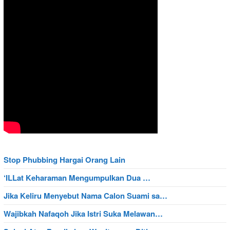
Stop Phubbing Hargai Orang Lain
‘ILLat Keharaman Mengumpulkan Dua …
Jika Keliru Menyebut Nama Calon Suami sa…
Wajibkah Nafaqoh Jika Istri Suka Melawan…