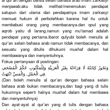
menjawab:aku tidak melihat/menemukan pendapat
satupun dari ulama dan pendapatnya imam zarkasyi
memuat hukum di perbolehkan karena hal itu untuk
membabusi orang yang membacanya.dan qoul yang
aqrob yaitu di larang.namun yang mu’tamad adalah
pendapat yang pertama.ibarot qulyubi boleh menulis al
qur’an selain bahasa arab namun tidak membacanya, dan
sesuatu yang ditulis dihukumi mushaf dalam hal
membawanya dan menyentuhnya.
Fokus pertanyaan di postingan:
وَتَجُوزُ كِتَابَتُهُ لَا قِرَاءَتُهُ بِغَيْرِ الْعَرَبِيَّةِ وَلِلْمَكْتُوبِ حُكْمُ الْمُصْحَفِ
فِي الْحَمْلِ, وَالْمَسِّ انْتَهَتْ.
(Dan boleh menulis al qur’an dengan bahasa selain
bahasa arab bukan membacanya,dan bagi yang di tulis
hukumnya seperti halnya mushaf dalam hal membawa
dan menyentuhnya)
Dan ayat-ayat al qur’an yang di tulis dengan bahasa