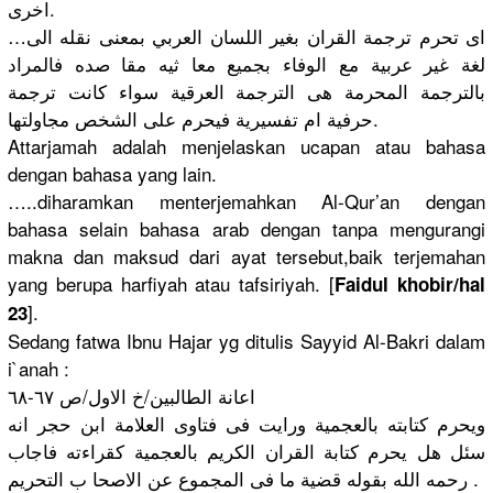
اخرى.
…اى تحرم ترجمة القران بغير اللسان العربي بمعنى نقله الى
لغة غير عربية مع الوفاء بجميع معا ثيه مقا صده فالمراد
بالترجمة المحرمة هى الترجمة العرقية سواء كانت ترجمة
حرفية ام تفسيرية فيحرم على الشخص مجاولتها.
Attarjamah adalah menjelaskan ucapan atau bahasa
dengan bahasa yang lain.
…..diharamkan menterjemahkan Al-Qur’an dengan
bahasa selain bahasa arab dengan tanpa mengurangi
makna dan maksud dari ayat tersebut,baik terjemahan
yang berupa harfiyah atau tafsiriyah. [
Faidul khobir/hal
].
23
Sedang fatwa Ibnu Hajar yg ditulis Sayyid Al-Bakri dalam
i`anah :
اعانة الطالبين/خ الاول/ص ٦٧-٦٨
ويحرم كتابته بالعجمية ورايت فى فتاوى العلامة ابن حجر انه
سئل هل يحرم كتابة القران الكريم بالعجمية كقراءته فاجاب
رحمه الله بقوله قضية ما فى المجموع عن الاصحا ب التحريم .