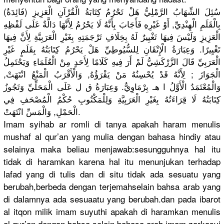
(فَائِدَةٌ) سُئِلَ الشِّهَابُ الرَّمْلِيُّ هَلْ تَحْرُمُ كِتَابَةُ الْقُرْآنِ الْعَزِيزِ
بِالْقَلَمِ الْهِنْدِيِّ, أَوْ غَيْرِهِ فَأَجَابَ بِأَنَّهُ لَا يَحْرُمُ لِأَنَّهَا دَالَّةٌ عَلَى لَفْظِهِ
الْعَزِيزِ وَلَيْسَ فِيهَا تَغْيِيرٌ لَهُ بِخِلَافِ تَرْجَمَتِهِ بِغَيْرِ الْعَرَبِيَّةِ لِأَنَّ فِيهَا
تَغْيِيرًا. وَعِبَارَةُ الْإِتْقَانِ لِلسُّيُوطِيِّ هَلْ يَحْرُمُ كِتَابَتُهُ بِقَلَمٍ غَيْرِ
الْعَرَبِيِّ قَالَ الزَّرْكَشِيُّ لَمْ أَرَ فِيهِ كَلَامًا لِأَحَدٍ مِنْ الْعُلَمَاءِ وَيَحْتَمِلُ
الْجَوَازَ ; لِأَنَّهُ قَدْ يُحْسِنُهُ مَنْ يَقْرَؤُهُ, وَالْأَقْرَبُ الْمَنْعُ انْتَهَتْ,
وَالْمُعْتَمَدُ الْأَوَّلُ ا هـ بِرْمَاوِيٌّ. وَعِبَارَةُ ق ل عَلَى الْمَحَلِّيِّ وَتَجُوزُ
كِتَابَتُهُ لَا قِرَاءَتُهُ بِغَيْرِ الْعَرَبِيَّةِ وَلِلْمَكْتُوبِ حُكْمُ الْمُصْحَفِ فِي
الْحَمْلِ, وَالْمَسِّ انْتَهَتْ.
Imam syihab ar romli di tanya apakah haram menulis
mushaf al qur’an yang mulia dengan bahasa hindiy atau
selainya maka beliau menjawab:sesungguhnya hal itu
tidak di haramkan karena hal itu menunjukan terhadap
lafad yang di tulis dan di situ tidak ada sesuatu yang
berubah,berbeda dengan terjemahselain bahsa arab yang
di dalamnya ada sesuaatu yang berubah.dan pada ibarot
al itqon milik imam suyuthi apakah di haramkan menulis
al qur’an dengan bahsa selain bahasa arab imam zarkasyi