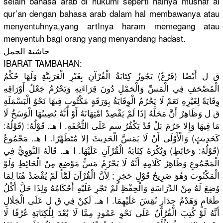
selain bahasa arab di hukumi seperti halnya mushaf al
qur’an dengan bahasa arab dalam hal membawanya atau
menyentuhnya,yang artInya haram memegang atau
menyentuh bagi orang yang menyandang hadast.
حاشية الجمل
IBARAT TAMBAHAN:
ق ل أَيْضًا (فَرْعٌ) يَجُوزُ كِتَابَةُ الْقُرْآنِ بِغَيْرِ الْعَرَبِيَّةِ وَلَهَا حُكْمُ
الْمُصْحَفِ فِي الْمَسِّ وَالْحَمْلِ دُونَ قِرَاءَتِهِ وَيَحْرُمُ جَعْلُ أَوْرَاقِهِ
وِقَايَةً لِغَيْرِهِ نَعَمْ لَا يَحْرُمُ الْوِقَايَةُ بِوَرَقَةٍ مَكْتُوبٍ فِيهَا نَحْوُ الْبَسْمَلَةِ
ق ل وَظَاهِرٌ أَنَّ مَحَلَّهُ إذَا لَمْ يَقْصِدْ امْتِهَانَهُ أَوْ أَنَّهُ يُصِيبُهَا الْوَسَخُ لَا
مَا فِيهَا وَإِلا حَرُمَ بَلْ قَدْ يَكْفُرُ سم عَلَى التُّحْفَةِ. ا هـ. قَوْلُهُ: (قَوْلُهُ:
كَحَدِيثٍ) وَالْأَوْلَى أَنْ لَا يَمَسَّ الْحَدِيثَ إلا مُتَطَهِّرًا. ا هـ. مَجْمُوعٌ
(قَوْلُهُ: وَحَائِطٍ) وَيُكْرَهُ كِتَابَةُ الْقُرْآنِ عَلَيْهَا. ا هـ. قَالَهُ النَّوَوِيُّ فِي
الْمَجْمُوعِ وَظَاهِرُ كَلَامِهِ أَنَّهُ لَا يَحْرُمُ مَسُّ مَوْضِعٍ مِنْ الْحَائِطِ وَلَوْ
الْمَكْتُوبَ وَهُوَ صَرِيحُ قَوْلِ حَجَرٍ ; لِأَنَّ الْقُرْآنَ لَمَّا لَمْ يُقْصَدْ هُنَا لِمَا
وُضِعَ لَهُ مِنْ الدِّرَاسَةِ وَالْحِفْظِ لَمْ تَجْرِ عَلَيْهِ أَحْكَامُهُ وَلِذَا حَلَّ أَكْلُ
طَعَامٍ وَهَدْمُ جِدَارٍ نُقِشَ عَلَيْهِمَا. ا هـ. لَكِنْ فِي ق ل عَلَى الْجَلَالِ
أَنَّهُ لَوْ كُتِبَ الْقُرْآنُ عَلَى نَحْوِ عَمُودٍ مِمَّا لَا بُعْدَ لِلْكِتَابَةِ عُرْفًا لَا