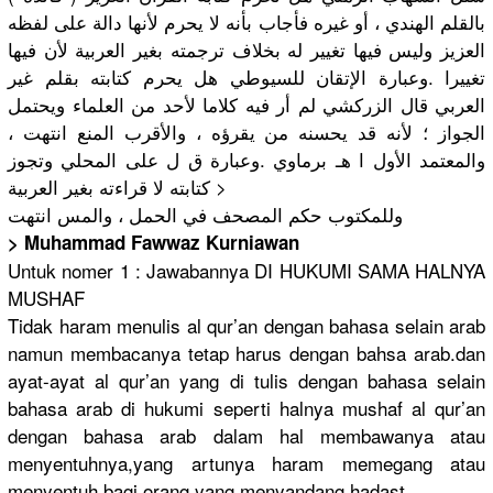
بالقلم الهندي ، أو غيره فأجاب بأنه لا يحرم لأنها دالة على لفظه
العزيز وليس فيها تغيير له بخلاف ترجمته بغير العربية لأن فيها
تغييرا .وعبارة الإتقان للسيوطي هل يحرم كتابته بقلم غير
العربي قال الزركشي لم أر فيه كلاما لأحد من العلماء ويحتمل
الجواز ؛ لأنه قد يحسنه من يقرؤه ، والأقرب المنع انتهت ،
والمعتمد الأول ا هـ برماوي .وعبارة ق ل على المحلي وتجوز
كتابته لا قراءته بغير العربية >
وللمكتوب حكم المصحف في الحمل ، والمس انتهت
> Muhammad Fawwaz Kurniawan
Untuk nomer 1 : Jawabannya DI HUKUMI SAMA HALNYA
MUSHAF
Tidak haram menulis al qur’an dengan bahasa selain arab
namun membacanya tetap harus dengan bahsa arab.dan
ayat-ayat al qur’an yang di tulis dengan bahasa selain
bahasa arab di hukumi seperti halnya mushaf al qur’an
dengan bahasa arab dalam hal membawanya atau
menyentuhnya,yang artunya haram memegang atau
menyentuh bagi orang yang menyandang hadast.