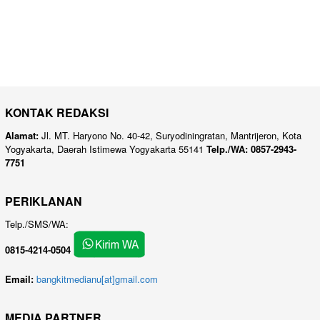
KONTAK REDAKSI
Alamat:
Jl. MT. Haryono No. 40-42, Suryodiningratan, Mantrijeron, Kota
Yogyakarta, Daerah Istimewa Yogyakarta 55141
Telp./WA: 0857-2943-
7751
PERIKLANAN
Telp./SMS/WA:
0815-4214-0504
Email:
bangkitmedianu[at]gmail.com
MEDIA PARTNER