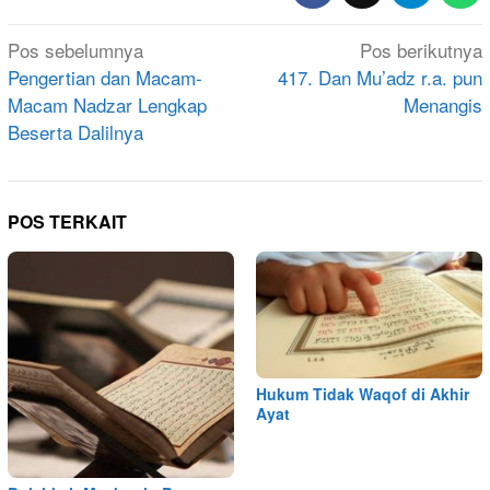
Navigasi
Pos sebelumnya
Pos berikutnya
pos
Pengertian dan Macam-
417. Dan Mu’adz r.a. pun
Macam Nadzar Lengkap
Menangis
Beserta Dalilnya
POS TERKAIT
Hukum Tidak Waqof di Akhir
Ayat