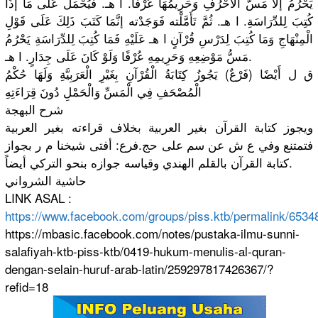
يَحْرُمُ إلا مَسُّ الْأَحْرُفِ وَحَرِيمُهَا عُرْفًا. ا هـ. فَيُحْمَلُ عَلَى مَا إذَا
كُتِبَ لِلدِّرَاسَةِ. ا هـ. ثُمَّ تَأَمَّلْته فَوَجَدْته إنَّمَا كَتَبَ ذَلِكَ عَلَى قَوْلِ
الْمِنْهَاجِ وَمَا كُتِبَ لِدَرْسِ قُرْآنٍ ا هـ عَلَيْهِ فَمَا كُتِبَ لِلدِّرَاسَةِ يَحْرُمُ
مَسُّ مَوْضِعِهِ وَحَرِيمِهِ عُرْفًا وَلَوْ كَانَ عَلَى جِدَارٍ. ا هـ.
ق ل أَيْضًا (فَرْعٌ) يَجُوزُ كِتَابَةُ الْقُرْآنِ بِغَيْرِ الْعَرَبِيَّةِ وَلَهَا حُكْمُ
الْمُصْحَفِ فِي الْمَسِّ وَالْحَمْلِ دُونَ قِرَاءَتِهِ
شرح البهجة
ويجوز كتابة القرآن بغير العربية بخلاف قراءته بغير العربية
فتمتنع وفي ع ش عن سم على حج.فرع: أفتى شيخنا م ر بجواز
كتابة القرآن بالقلم الهندي وقياسه جوازه بنحو التركي أيضاً.
حاشية الشرواني
LINK ASAL :
https://www.facebook.com/groups/piss.ktb/permalink/653
https://mbasic.facebook.com/notes/pustaka-ilmu-sunni-
salafiyah-ktb-piss-ktb/0419-hukum-menulis-al-quran-
dengan-selain-huruf-arab-latin/259297817426367/?
refid=18