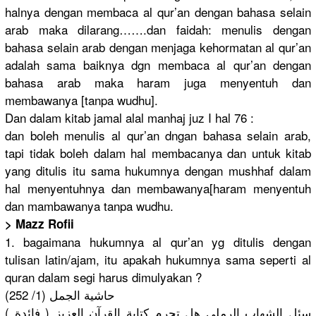
halnya dengan membaca al qur’an dengan bahasa selain
arab maka dilarang…….dan faidah: menulis dengan
bahasa selain arab dengan menjaga kehormatan al qur’an
adalah sama baiknya dgn membaca al qur’an dengan
bahasa arab maka haram juga menyentuh dan
membawanya [tanpa wudhu].
Dan dalam kitab jamal alal manhaj juz I hal 76 :
dan boleh menulis al qur’an dngan bahasa selain arab,
tapi tidak boleh dalam hal membacanya dan untuk kitab
yang ditulis itu sama hukumnya dengan mushhaf dalam
hal menyentuhnya dan membawanya[haram menyentuh
dan mambawanya tanpa wudhu.
> Mazz Rofii
1. bagaimana hukumnya al qur’an yg ditulis dengan
tulisan latin/ajam, itu apakah hukumnya sama seperti al
quran dalam segi harus dimulyakan ?
حاشية الجمل (1/ 252)
( فائدة ) سئل الشهاب الرملي هل تحرم كتابة القرآن العزيز