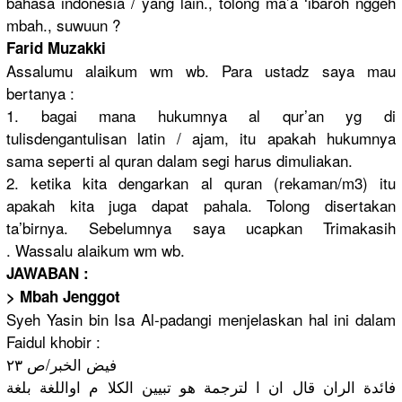
bahasa indonesia / yang lain., tolong ma’a ‘ibaroh nggeh
mbah., suwuun ?
Farid Muzakki
Assalumu alaikum wm wb. Para ustadz saya mau
bertanya :
1. bagai mana hukumnya al qur’an yg di
tulisdengantulisan latin / ajam, itu apakah hukumnya
sama seperti al quran dalam segi harus dimuliakan.
2. ketika kita dengarkan al quran (rekaman/m3) itu
apakah kita juga dapat pahala. Tolong disertakan
ta’birnya. Sebelumnya saya ucapkan Trimakasih
. Wassalu alaikum wm wb.
JAWABAN :
> Mbah Jenggot
Syeh Yasin bin Isa Al-padangi menjelaskan hal ini dalam
Faidul khobir :
فيض الخبر/ص ٢٣
فائدة الران قال ان ا لترجمة هو تبيين الكلا م اواللغة بلغة