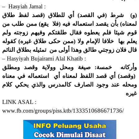
– Hasyiah Jamal :
(ﻭ) ﺷﺮﻁ (ﻓﻲ اﻟﻘﺼﺪ) ﺃﻱ ﻟﻠﻄﻼﻕ (ﻗﺼﺪ ﻟﻔﻆ ﻃﻼﻕ
ﻟﻤﻌﻨﺎﻩ) ﺑﺄﻥ ﻳﻘﺼﺪ اﺳﺘﻌﻤﺎﻟﻪ ﻓﻴﻪ (ﻓﻼ ﻳﻘﻊ) ﻣﻤﻦ ﻃﻠﺐ ﻣﻦ
ﻗﻮﻡ ﺷﻴﺌﺎ ﻓﻠﻢ ﻳﻌﻄﻮﻩ ﻓﻘﺎﻝ ﻃﻠﻘﺘﻜﻢ ﻭﻓﻴﻬﻢ ﺯﻭﺟﺘﻪ ﻭﻟﻢ
ﻳﻌﻠﻢ ﺑﻬﺎ ﺧﻼﻓﺎ ﻟﻹﻣﺎﻡ ﻭﻻ (ﻣﻤﻦ ﺣﻜﻰ ﻃﻼﻕ ﻏﻴﺮﻩ) ﻛﻘﻮﻟﻪ
ﻗﺎﻝ ﻓﻼﻥ ﺯﻭﺟﺘﻲ ﻃﺎﻟﻖ ﻭﻫﺬا ﺃﻭﻟﻰ ﻣﻦ ﺗﻤﺜﻴﻠﻪ ﺑﻄﻼﻕ اﻟﻨﺎﺋﻢ
– Hasyiyah Bujairami Alal Khatib :
ﻭﺃﺭﻛﺎﻧﻪ ﺧﻤﺴﺔ: ﺻﻴﻐﺔ ﻭﻣﺤﻞ ﻭﻭﻻﻳﺔ ﻭﻗﺼﺪ ﻭﻣﻄﻠﻖ
(ﻭﻗﺼﺪ) ﺃﻱ ﻗﺼﺪ اﻟﻠﻔﻆ ﻟﻤﻌﻨﺎﻩ ﺃﻱ اﺳﺘﻌﻤﺎﻟﻪ ﻓﻲ ﻣﻌﻨﺎﻩ
ﻭﻣﺤﻠﻪ ﻋﻨﺪ ﻭﺟﻮﺩ اﻟﺼﺎﺭﻑ ﻛﺎﻟﻤﺪﺭﺱ ﻭاﻟﺬﻱ ﻳﺤﻜﻲ ﻛﻼﻡ
ﻏﻴﺮﻩ
LINK ASAL :
www.fb.com/groups/piss.ktb/1333510686671736/