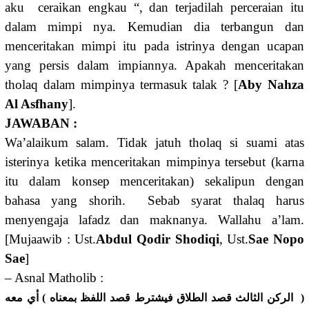
aku ceraikan engkau “, dan terjadilah perceraian itu
dalam mimpi nya. Kemudian dia terbangun dan
menceritakan mimpi itu pada istrinya dengan ucapan
yang persis dalam impiannya. Apakah menceritakan
tholaq dalam mimpinya termasuk talak ? [
Aby Nahza
Al Asfhany
].
JAWABAN :
Wa’alaikum salam. Tidak jatuh tholaq si suami atas
isterinya ketika menceritakan mimpinya tersebut (karna
itu dalam konsep menceritakan) sekalipun dengan
bahasa yang shorih. Sebab syarat thalaq harus
menyengaja lafadz dan maknanya. Wallahu a’lam.
[Mujaawib : Ust.
Abdul Qodir Shodiqi
, Ust.
Sae Nopo
Sae
]
– Asnal Matholib :
‏( ﺍﻟﺮﻛﻦ ﺍﻟﺜﺎﻟﺚ ﻗﺼﺪ ﺍﻟﻄﻼﻕ ﻓﻴﺸﺘﺮﻁ ﻗﺼﺪ ﺍﻟﻠﻔﻆ ﺑﻤﻌﻨﺎﻩ ‏) ﺃﻱ ﻣﻌﻪ