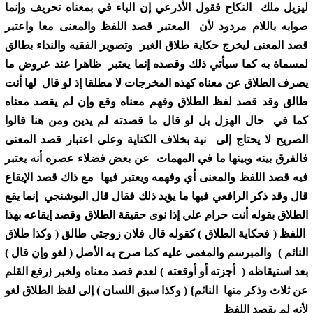
ﻟﻴﺰﻳﻞ ﻣﻠﻚ ﺍﻟﻨﻜﺎﺡ ﻓﻘﻮﻝ ﺍﻷﺫﺭﻋﻲ ﺇﻥ ﺍﻟﺒﺎﺀ ﻓﻲ ﺑﻤﻌﻨﺎﻩ ﺗﺤﺮﻳﻒ ﻭﺇﻧﻤﺎ
ﺻﻮﺍﺑﻪ ﺑﺎﻟﻼﻡ ﻣﺮﺩﻭﺩ ﻷﻥ ﺍﻟﻤﻌﺘﺒﺮ ﻗﺼﺪ ﺍﻟﻠﻔﻆ ﻭﺍﻟﻤﻌﻨﻰ ﻣﻌﺎ ﻭﺍﻋﺘﺒﺮ
ﻗﺼﺪ ﺍﻟﻤﻌﻨﻰ ﻟﻴﺨﺮﺝ ﺣﻜﺎﻳﺔ ﻃﻼﻕ ﺍﻟﻐﻴﺮ ﻭﺗﺼﻮﻳﺮ ﺍﻟﻔﻘﻴﻪ ﻭﺍﻟﻨﺪﺍﺀ ﺑﻄﺎﻟﻖ
ﻟﻤﺴﻤﺎﺓ ﺑﻪ ﻛﻤﺎ ﺳﻴﺄﺗﻲ ﺫﻟﻚ ﻭﻗﺼﺪﻩ ﺇﻧﻤﺎ ﻳﻌﺘﺒﺮ ﻇﺎﻫﺮﺍ ﻋﻨﺪ ﻋﺮﻭﺽ ﻣﺎ
ﻳﺼﺮﻑ ﺍﻟﻄﻼﻕ ﻋﻦ ﻣﻌﻨﺎﻩ ﻛﻬﺬﻩ ﺍﻟﻤﺨﺮﺟﺎﺕ ﻻ ﻣﻄﻠﻘﺎ ﺇﺫ ﻟﻮ ﻗﺎﻝ ﻟﻬﺎ ﺃﻧﺖ
ﻃﺎﻟﻖ ﻭﻗﺪ ﻗﺼﺪ ﻟﻔﻆ ﺍﻟﻄﻼﻕ ﻭﻓﻬﻢ ﻣﻌﻨﺎﻩ ﻭﻗﻊ ﻭﺇﻥ ﻟﻢ ﻳﻘﺼﺪ ﻣﻌﻨﺎﻩ
ﻛﻤﺎ ﻓﻲ ﺣﺎﻝ ﺍﻟﻬﺰﻝ ﺑﻞ ﻟﻮ ﻗﺎﻝ ﻣﺎ ﻗﺼﺪﺗﻪ ﻟﻢ ﻳﺪﻳﻦ ﻭﻣﻦ ﻫﻨﺎ ﻗﺎﻟﻮﺍ
ﺍﻟﺼﺮﻳﺢ ﻻ ﻳﺤﺘﺎﺝ ﺇﻟﻰ ﻧﻴﺔ ﺑﺨﻼﻑ ﺍﻟﻜﻨﺎﻳﺔ ﻭﻋﻠﻰ ﺍﻋﺘﺒﺎﺭ ﻗﺼﺪ ﺍﻟﻤﻌﻨﻰ
ﻓﺎﻟﻔﺮﻕ ﺑﻴﻨﻪ ﻭﺑﻴﻨﻬﺎ ﻣﺎ ﻓﻲ ﺍﻟﻤﻬﻤﺎﺕ ﻋﻦ ﺑﻌﺾ ﻓﻀﻼﺀ ﻋﺼﺮﻩ ﺃﻧﻪ ﻳﻌﺘﺒﺮ
ﻓﻴﻪ ﻗﺼﺪ ﺍﻟﻠﻔﻆ ﻭﺍﻟﻤﻌﻨﻰ ﺃﻱ ﻭﻓﻬﻤﻪ ﻭﻳﻌﺘﺒﺮ ﻓﻴﻬﺎ ﻣﻊ ﺫﺍﻙ ﻗﺼﺪ ﺍﻹﻳﻘﺎﻉ
ﻗﺎﻝ ﻭﻗﺪ ﺫﻛﺮ ﺍﻟﺮﺍﻓﻌﻲ ﻓﻴﻬﺎ ﻣﺎ ﻳﺆﻳﺪ ﺫﻟﻚ ﻓﻘﺎﻝ ﻗﺎﻝ ﺍﻟﺒﻮﺷﻨﺠﻲ ﺇﻧﻤﺎ ﻳﻘﻊ
ﺍﻟﻄﻼﻕ ﺑﻘﻮﻟﻪ ﺃﻧﺖ ﺣﺮﺍﻡ ﻋﻠﻲ ﺇﺫﺍ ﻧﻮﻯ ﺣﻘﻴﻘﺔ ﺍﻟﻄﻼﻕ ﻭﻗﺼﺪ ﺇﻳﻘﺎﻋﻪ ﺑﻬﺬﺍ
ﺍﻟﻠﻔﻆ ‏( ﻓﺤﻜﺎﻳﺔ ﺍﻟﻄﻼﻕ ‏) ﻛﻘﻮﻟﻪ ﻗﺎﻝ ﻓﻼﻥ ﺯﻭﺟﺘﻲ ﻃﺎﻟﻖ ‏( ﻭﻛﺬﺍ ﻃﻼﻕ
ﺍﻟﻨﺎﺋﻢ ‏) ﻭﺍﻟﻤﺒﺮﺳﻢ ﻭﺍﻟﻤﻐﻤﻰ ﻋﻠﻴﻪ ﻛﻤﺎ ﺻﺮﺡ ﺑﻪ ﺍﻷﺻﻞ ‏( ﻟﻐﻮ ﻭﺇﻥ ﻗﺎﻝ ‏)
ﺑﻌﺪ ﺍﺳﺘﻴﻘﺎﻇﻪ ‏( ﺃﺟﺰﺗﻪ ﺃﻭ ﺃﻭﻗﻌﺘﻪ ‏) ﻟﻌﺪﻡ ﻗﺼﺪ ﻣﻌﻨﺎﻩ ﻭﻟﺨﺒﺮ {ﺭﻓﻊ ﺍﻟﻘﻠﻢ
ﻋﻦ ﺛﻼﺙ ﻭﺫﻛﺮ ﻣﻨﻬﺎ ﺍﻟﻨﺎﺋﻢ} ‏( ﻭﻛﺬﺍ ﺳﺒﻖ ﺍﻟﻠﺴﺎﻥ ‏) ﺇﻟﻰ ﻟﻔﻆ ﺍﻟﻄﻼﻕ ﻟﻐﻮ
ﻷﻧﻪ ﻟﻢ ﻳﻘﺼﺪ ﺍﻟﻠﻔﻆ