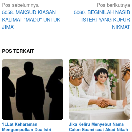
Navigasi
Pos sebelumnya
Pos berikutnya
pos
5058. MAKSUD KIASAN
5060. BEGINILAH NASIB
KALIMAT “MADU” UNTUK
ISTERI YANG KUFUR
JIMA’
NIKMAT
POS TERKAIT
‘ILLat Keharaman
Jika Keliru Menyebut Nama
Mengumpulkan Dua Istri
Calon Suami saat Akad Nikah