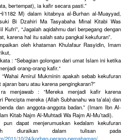
ata, bertempat)
, ia kafir secara pasti.”
H/
1182 M) dalam kitabnya al-Burhan al-Muayyad,
uki Bi Dzahiri Ma Tasyabaha Minal Kitabi Was
il Kufri”, “Jagalah aqidahmu dari berpegang dengan
at, karena hal itu salah satu pangkal kekufuran”
.
mpaika
n oleh khataman Khulafaur Rasyidin, Imam
ikut,
rkata : “Sebagian golongan dari umat Islam ini ketika
menjadi orang-oran
g kafir.“
 “Wahai Amirul Mukminin apakah sebab kekufuran
ajaran baru atau karena pengingkar
an?”
 ra menjawab : “Mereka menjadi kafir karena
r
i Pencipta mereka (Allah Subhanahu wa ta’ala) dan
 benda dan anggota-an
ggota badan.” (Imam Ibn Al-
lam Kitab Najm Al-Muhtadi
Wa Rajm Al-Mu’tadi
).
h pun dapat menjerumus
kan kedalam kekufuran
 diuraikan dalam tulisan pada
m/
2011/10/24/
korban-pera
ng-pemaham
an/