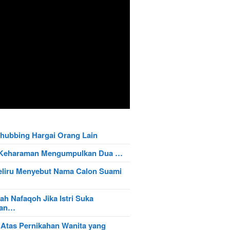
hubbing Hargai Orang Lain
t Keharaman Mengumpulkan Dua …
eliru Menyebut Nama Calon Suami
ah Nafaqoh Jika Istri Suka
wan…
 Atas Pernikahan Wanita yang