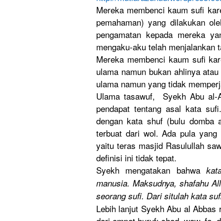
Mereka membenci kaum sufi kare
pemahaman)
yang dilakukan ole
pengamatan
kepada mereka yan
mengaku-ak
u telah menjalanka
n 
Mereka membenci kaum sufi kare
ulama namun bukan ahlinya atau
ulama namun yang tidak memperj
Ulama tasawuf, Syekh Abu al-A
pendapat tentang asal kata suf
dengan kata shuf (bulu domba a
terbuat dari wol. Ada pula yang
yaitu teras masjid Rasulullah
saw.
definisi ini tidak tepat.
Syekh mengatakan
bahwa
kat
manusia. Maksudnya,
shafahu All
seorang sufi. Dari situlah kata suf
Lebih lanjut Syekh Abu al Abbas 
dari empat huruf: shad, waw, fa, 