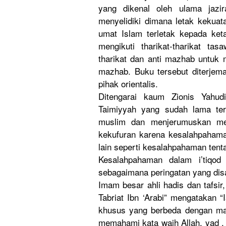
yang dikenal oleh ulama jazi
menyelidik
i dimana letak kekua
umat Islam terletak kepada ke
mengikuti tharikat-t
harikat tas
tharikat dan anti mazhab untuk
mazhab. Buku tersebut diterjem
pihak orientalis
.
Ditengarai
kaum Zionis Yahudi
Taimiyyah yang sudah lama te
muslim dan menjerumus
kan me
kekufuran karena kesalahpah
ama
lain seperti kesalahpah
aman tenta
Kesalahpah
aman dalam i’tiqod
sebagaiman
a peringatan
yang dis
Imam besar ahli hadis dan tafsir,
Tabriat Ibn ‘Arabi” mengatakan
“I
khusus yang berbeda dengan mak
memahami kata wajh Allah, yad ,