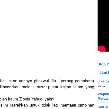
Stop P
‘ILLa
bali akan adanya ghazwul fikri (perang pemaham)
Jika K
sa…
ilancarka
n melalui pusat-pusa
t kajian Islam yang
Wajibk
Mela
oleh kaum Zionis Yahudi yakni
lim diarahkan untuk tidak lagi mentaati pimpinan
Solusi