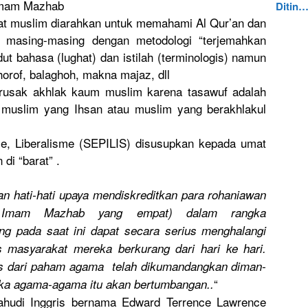
 Imam Mazhab
Ditin
at muslim diarahkan untuk memahami Al Qur’an dan
n masing-mas
ing dengan metodologi
“terjemahk
an
 bahasa (lughat) dan istilah (terminolo
gis) namun
orof, balaghoh, makna majaz, dll
rusak akhlak kaum muslim karena tasawuf adalah
u muslim yang Ihsan atau muslim yang berakhlaku
l
me
, Liberalism
e (SEPILIS) disusupkan
kepada umat
n
di “barat” .
n hati-hati upaya mendiskred
itkan para rohaniawan
mam Mazhab yang empat) dalam rangka
ng pada saat ini dapat secara serius menghalang
i
s masyarakat
mereka berkurang dari hari ke hari.
as dari paham agama telah dikumandan
gkan diman-
“
aka agama-agam
a itu akan bertumbang
an..
ahudi Inggris bernama Edward Terrence Lawrence