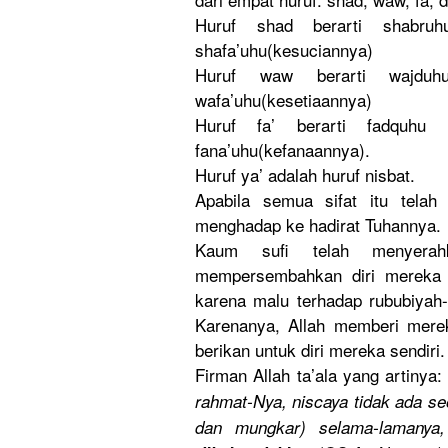
Huruf shad berarti shabruh
shafa’uhu(
kesucianny
a)
Huruf waw berarti wajduhu
wafa’uhu(k
esetiaanny
a)
Huruf fa’ berarti fadquhu (
fana’uhu(k
efanaannya
).
Huruf ya’ adalah huruf nisbat.
Apabila semua sifat itu telah
menghadap ke hadirat Tuhannya.
Kaum sufi telah menyerah
mempersemb
ahkan diri mereka
karena malu terhadap rububiyah-
Karenanya,
Allah memberi merek
berikan untuk diri mereka sendiri.
Firman Allah ta’ala yang artinya: 
rahmat-Nya
, niscaya tidak ada s
dan mungkar) selama-lam
anya