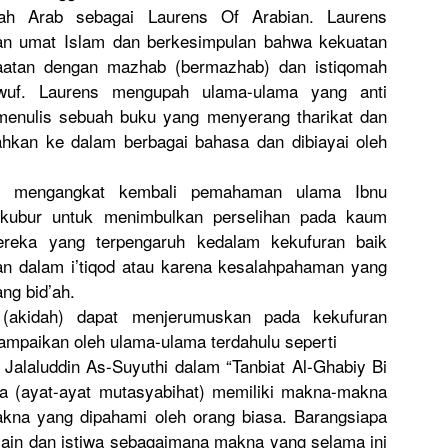
rah Arab sebagai Laurens Of Arabian. Laurens
tan umat Islam dan berkesimpu
lan bahwa kekuatan
taatan dengan mazhab (bermazhab
) dan istiqomah
awuf. Laurens mengupah ulama-ulam
a yang anti
 menulis sebuah buku yang menyerang tharikat dan
ah
kan ke dalam berbagai bahasa dan dibiayai oleh
 mengangkat
kembali pemahaman ulama Ibnu
rkubur untuk menimbulka
n perselihan
pada kaum
reka yang terpengaru
h kedalam kekufuran baik
n dalam i’tiqod atau karena kesalahpah
aman yang
ng bid’ah.
 (akidah) dapat menjerumus
kan pada kekufuran
ampaika
n oleh ulama-ulam
a terdahulu seperti
 Jalaluddin
As-Suyuthi
dalam “Tanbiat Al-Ghabiy Bi
a (ayat-ayat
mutasyabih
at) memiliki makna-makn
a
na yang dipahami oleh orang biasa. Barangsiap
a
 ain dan istiwa sebagaiman
a makna yang selama ini