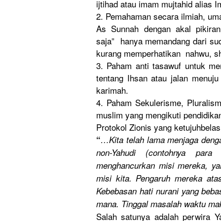
ijtihad atau imam mujtahid alias
2. Pemahaman secara ilmiah, um
As Sunnah dengan akal pikira
saja” hanya memandang dari sudut
kurang memperhati
kan nahwu, sh
3. Paham anti tasawuf untuk me
tentang Ihsan atau jalan menuj
karimah.
4. Paham Sekulerism
e, Pluralis
muslim yang mengikuti pendidika
Protokol Zionis yang ketujuhbel
as
“
…Kita telah lama menjaga denga
non-Yahudi
(contohnya
para I
menghancur
kan misi mereka, ya
misi kita. Pengaruh mereka ata
Kebebasan hati nurani yang beb
mana
. Tinggal masalah waktu m
Salah satunya adalah perwira Y