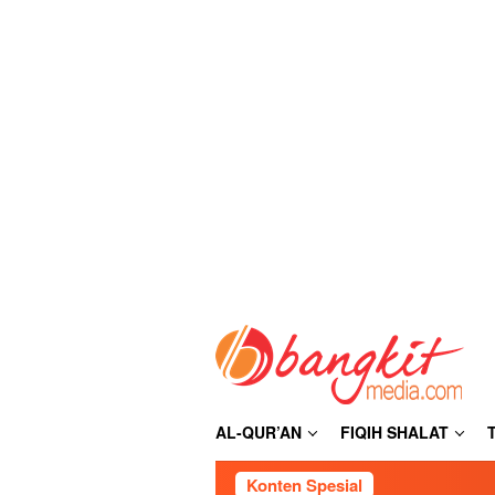
Loncat
ke
konten
AL-QUR’AN
FIQIH SHALAT
Konten Spesial