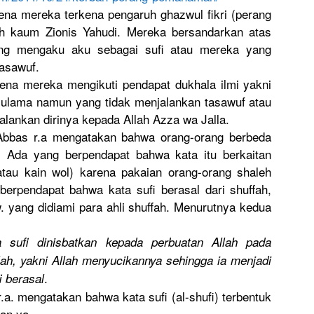
na mereka terkena pengaruh ghazwul fikri (perang
h kaum Zionis Yahudi. Mereka bersandark
an atas
g mengaku aku sebagai sufi atau mereka yang
tasawuf.
na mereka mengikuti pendapat dukhala ilmi yakni
 ulama namun yang tidak menjalanka
n tasawuf atau
ala
nkan dirinya kepada Allah Azza wa Jalla.
bbas r.a mengatakan
bahwa orang-oran
g berbeda
i. Ada yang berpendapa
t bahwa kata itu berkaitan
tau kain wol) karena pakaian orang-oran
g shaleh
 berpendapa
t bahwa kata sufi berasal dari shuffah,
 yang didiami para ahli shuffah. Menurutnya
kedua
a sufi dinisbatka
n kepada perbuatan Allah pada
ah, yakni Allah menyucikan
nya sehingga ia menjadi
.
i berasal
r.a. mengatakan
bahwa kata sufi (al-shufi)
terbentuk
dan ya.