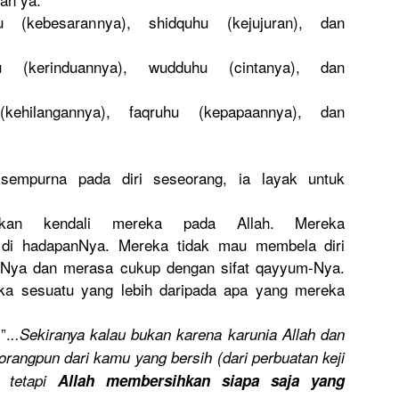
u (kebesaran
nya), shidquhu (kejujuran
), dan
 (kerinduan
nya), wudduhu (cintanya)
, dan
kehilanga
nnya), faqruhu (kepapaann
ya), dan
 sempurna pada diri seseorang,
ia layak untuk
ka
n kendali mereka pada Allah. Mereka
 di hadapanNya
. Mereka tidak mau membela diri
Nya dan merasa cukup dengan sifat qayyum-Nya
.
a sesuatu yang lebih daripada apa yang mereka
”.
..Sekirany
a kalau bukan karena karunia Allah dan
eorangpun
dari kamu yang bersih (dari perbuatan keji
, tetapi
Allah membersihk
an siapa saja yang