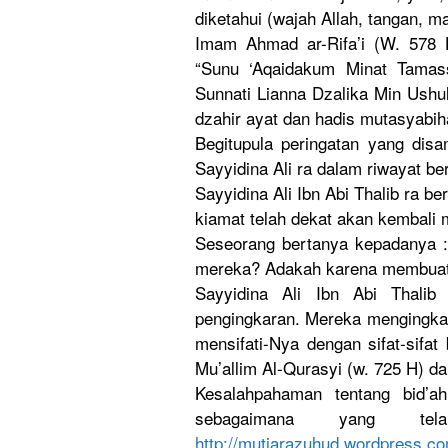
diketahui (wajah Allah, tangan, m
Imam Ahmad ar-Rifa’i (W. 578 
“Sunu ‘Aqaidakum
Minat Tamass
Sunnati Lianna Dzalika Min Ushul
dzahir ayat dan hadis mutasyabih
Begitupula
peringatan
yang disa
Sayyidina Ali ra dalam riwayat ber
Sayyidina Ali Ibn Abi Thalib ra be
kiamat telah dekat akan kembali 
Seseorang bertanya kepadanya :
mereka? Adakah karena membuat 
Sayyidina Ali Ibn Abi Thalib
pengingkar
an. Mereka mengingka
mensifati-
Nya dengan sifat-sifa
t
Mu’alli
m Al-Qurasyi
(w. 725 H) da
Kesalahpah
aman tentang bid’a
sebagaiman
a yang telah
http://
mutiarazuhu
d.wordpres
s.co