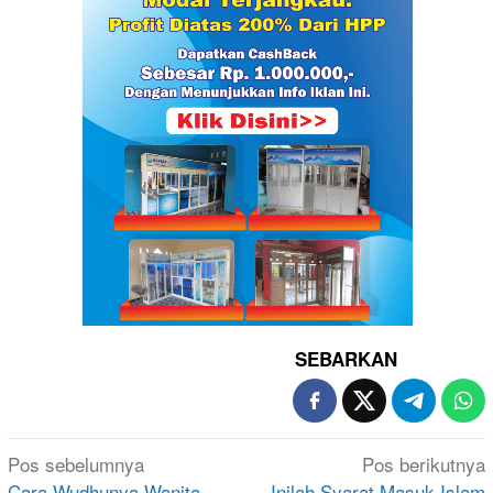
SEBARKAN
Navigasi
Pos sebelumnya
Pos berikutnya
Cara Wudhunya Wanita
Inilah Syarat Masuk Islam