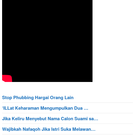
Stop Phubbing Hargai Orang Lain
‘ILLat Keharaman Mengumpulkan Dua …
Jika Keliru Menyebut Nama Calon Suami sa…
Wajibkah Nafaqoh Jika Istri Suka Melawan…