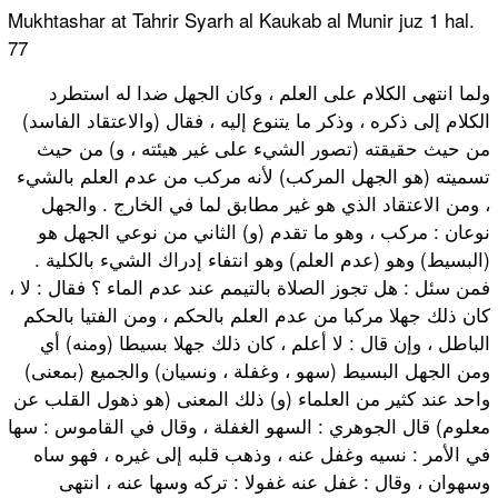
Mukhtashar at Tahrir Syarh al Kaukab al Munir juz 1 hal.
77
ولما انتهى الكلام على العلم ، وكان الجهل ضدا له استطرد
الكلام إلى ذكره ، وذكر ما يتنوع إليه ، فقال (والاعتقاد الفاسد)
من حيث حقيقته (تصور الشيء على غير هيئته ، و) من حيث
تسميته (هو الجهل المركب) لأنه مركب من عدم العلم بالشيء
، ومن الاعتقاد الذي هو غير مطابق لما في الخارج . والجهل
نوعان : مركب ، وهو ما تقدم (و) الثاني من نوعي الجهل هو
(البسيط) وهو (عدم العلم) وهو انتفاء إدراك الشيء بالكلية .
فمن سئل : هل تجوز الصلاة بالتيمم عند عدم الماء ؟ فقال : لا ،
كان ذلك جهلا مركبا من عدم العلم بالحكم ، ومن الفتيا بالحكم
الباطل ، وإن قال : لا أعلم ، كان ذلك جهلا بسيطا (ومنه) أي
ومن الجهل البسيط (سهو ، وغفلة ، ونسيان) والجميع (بمعنى)
واحد عند كثير من العلماء (و) ذلك المعنى (هو ذهول القلب عن
معلوم) قال الجوهري : السهو الغفلة ، وقال في القاموس : سها
في الأمر : نسيه وغفل عنه ، وذهب قلبه إلى غيره ، فهو ساه
وسهوان ، وقال : غفل عنه غفولا : تركه وسها عنه ، انتهى