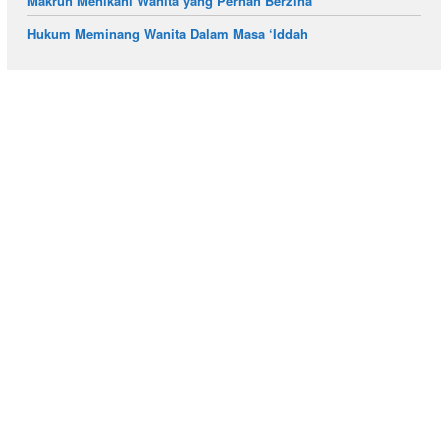
Makruh Menikahi Wanita yang Pernah Berzina
Hukum Meminang Wanita Dalam Masa ‘Iddah