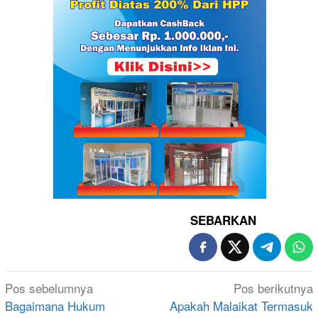
SEBARKAN
Navigasi
Pos sebelumnya
Pos berikutnya
pos
Bagaimana Hukum
Apakah Malaikat Termasuk