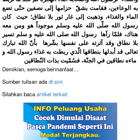
ﺑﻪ ﺍﻟﻮﻋﺎﺀﻳﻦ، ﻓﻘﺎﻣﺖ ﺑﺸﻖّ ﺣﺰﺍﻣﻬﺎ ﺇﻟﻰ ﻧﺼﻔﻴﻦ ﺣﺘّﻰ ﺗﻀﻊ
ﺍﻟﻤﺎﺀ ﻭﺍﻟﻐﺬﺍﺀ، ﻭﺫﻫﺒﺖ ﺇﻟﻰ ﻏﺎﺭ ﺛﻮﺭ ﺑﻼ ﻧﻄﺎﻕ؛ ﺣﻴﺚ ﻛﺎﻥ
ﺭﺳﻮﻝ ﺍﻟﻠﻪ ﺻﻠّﻰ ﺍﻟﻠﻪ ﻋﻠﻴﻪ ﻭﺳﻠﻢ ﻣﻮﺟﻮﺩﺍً ﻫﻮ ﻭﻣﻦ ﻣﻌﻪ
ﻫﻨﺎﻙ، ﻓﻠﻤّﺎ ﺭﺁﻫﺎ ﺭﺳﻮﻝ ﺍﻟﻠﻪ ﺻﻠﻰ ﺍﻟﻠﻪ ﻋﻠﻴﻪ ﻭ ﺳﻠﻢ ﺗﺴﻴﺮ
ﺑﻼ ﻧﻄﺎﻕ ﻭﻗﺪ ﺁﺛﺮﺗﻪ ﻋﻠﻰ ﻧﻔﺴﻬﺎ ﺑﺸّﺮﻫﺎ ﺑﺄﻥّ ﺍﻟﻠﻪ ﺗﺒﺎﺭﻙ
ﺗﻌﺎﻟﻰ ﻗﺪ ﺃﺑﺪﻟﻬﺎ ﺑﻨﻄﺎﻗﻬﺎ ﺍﻟّﺬﻱ ﺭﺑﻄﺖ ﺑﻪ ﻏﺬﺍﺀ ﺭﺳﻮﻝ ﺍﻟﻠﻪ ﻭ
ﻣﺎﺀﻩ ﻧﻄﺎﻗﻴﻦ ﻓﻲ ﺍﻟﺠﻨّﺔ، ﻓﺴُﻤّﻴﺖ ﺑﺬﺍﺕ ﺍﻟﻨّﻄﺎﻗﻴﻦ
Demikian, semoga bermanfaat…
Sumber tulisan ada
di sini
Silahkan baca
artikel terkait