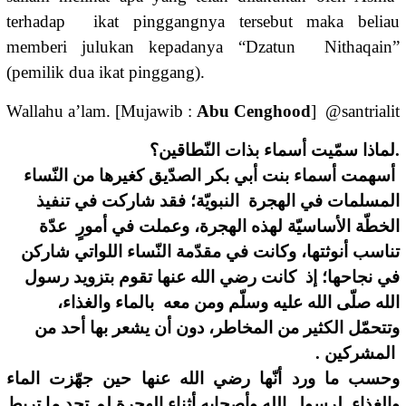
terhadap ikat pinggangnya tersebut maka beliau
memberi julukan kepadanya “Dzatun Nithaqain”
(pemilik dua ikat pinggang).
Wallahu a’lam.
[Mujawib :
Abu Cenghood
] @santrialit
.ﻟﻤﺎﺫﺍ ﺳﻤّﻴﺖ ﺃﺳﻤﺎﺀ ﺑﺬﺍﺕ ﺍﻟﻨّﻄﺎﻗﻴﻦ؟
ﺃﺳﻬﻤﺖ ﺃﺳﻤﺎﺀ ﺑﻨﺖ ﺃﺑﻲ ﺑﻜﺮ ﺍﻟﺼﺪّﻳﻖ ﻛﻐﻴﺮﻫﺎ ﻣﻦ ﺍﻟﻨّﺴﺎﺀ
ﺍﻟﻤﺴﻠﻤﺎﺕ ﻓﻲ ﺍﻟﻬﺠﺮﺓ ﺍﻟﻨﺒﻮﻳّﺔ؛ ﻓﻘﺪ ﺷﺎﺭﻛﺖ ﻓﻲ ﺗﻨﻔﻴﺬ
ﺍﻟﺨﻄّﺔ ﺍﻷﺳﺎﺳﻴّﺔ ﻟﻬﺬﻩ ﺍﻟﻬﺠﺮﺓ، ﻭﻋﻤﻠﺖ ﻓﻲ ﺃﻣﻮﺭٍ ﻋﺪّﺓ
ﺗﻨﺎﺳﺐ ﺃﻧﻮﺛﺘﻬﺎ، ﻭﻛﺎﻧﺖ ﻓﻲ ﻣﻘﺪّﻣﺔ ﺍﻟﻨّﺴﺎﺀ ﺍﻟﻠﻮﺍﺗﻲ ﺷﺎﺭﻛﻦ
ﻓﻲ ﻧﺠﺎﺣﻬﺎ؛ ﺇﺫ ﻛﺎﻧﺖ ﺭﺿﻲ ﺍﻟﻠﻪ ﻋﻨﻬﺎ ﺗﻘﻮﻡ ﺑﺘﺰﻭﻳﺪ ﺭﺳﻮﻝ
ﺍﻟﻠﻪ ﺻﻠّﻰ ﺍﻟﻠﻪ ﻋﻠﻴﻪ ﻭﺳﻠّﻢ ﻭﻣﻦ ﻣﻌﻪ ﺑﺎﻟﻤﺎﺀ ﻭﺍﻟﻐﺬﺍﺀ،
ﻭﺗﺘﺤﻤّﻞ ﺍﻟﻜﺜﻴﺮ ﻣﻦ ﺍﻟﻤﺨﺎﻃﺮ، ﺩﻭﻥ ﺃﻥ ﻳﺸﻌﺮ ﺑﻬﺎ ﺃﺣﺪ ﻣﻦ
ﺍﻟﻤﺸﺮﻛﻴﻦ .
ﻭﺣﺴﺐ ﻣﺎ ﻭﺭﺩ ﺃﻧّﻬﺎ ﺭﺿﻲ ﺍﻟﻠﻪ ﻋﻨﻬﺎ ﺣﻴﻦ ﺟﻬّﺰﺕ ﺍﻟﻤﺎﺀ
ﻭﺍﻟﻐﺬﺍﺀ ﻟﺮﺳﻮﻝ ﺍﻟﻠﻪ ﻭﺃﺻﺤﺎﺑﻪ ﺃﺛﻨﺎﺀ ﺍﻟﻬﺠﺮﺓ ﻟﻢ ﺗﺠﺪ ﻣﺎ ﺗﺮﺑﻂ