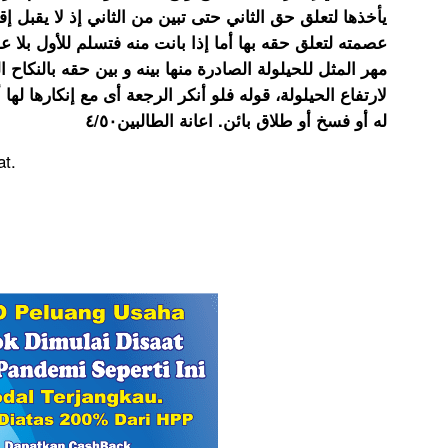
يأخذها لتعلق حق الثاني حتى تبين من الثاني إذ لا يقبل إ
عصمته لتعلق حقه بها أما إذا بانت منه فتسلم للأول بلا ع
مهر المثل للحيلولة الصادرة منها بينه و بين حقه بالنكاح 
له أو فسخ أو طلاق بائن. اعانة الطالبين٤/٥٠
t.