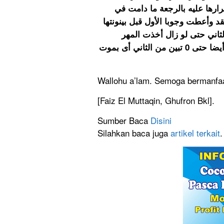
قرارها عليه بالرجعة ما دامت في
قد وأعطت وجوبا الأول قبل بينونتها
الثاني حتى لو زال أخذت المهر
لارتفاع الحيلولة، قوله فلو أنكر الرجعة أى مع إنكارها لها أيضا حتى 0 تبين من الثاني أى بموت
Wallohu a’lam. Semoga bermanfaa
[Faiz El Muttaqin, Ghufron Bkl].
Sumber Baca
Disini
Silahkan baca juga
artikel terkait
.