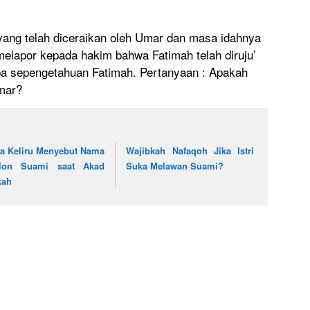
ang telah diceraikan oleh Umar dan masa idahnya
elapor kepada hakim bahwa Fatimah telah diruju’
a sepengetahuan Fatimah. Pertanyaan : Apakah
mar?
ka Keliru Menyebut Nama
Wajibkah Nafaqoh Jika Istri
lon Suami saat Akad
Suka Melawan Suami?
kah