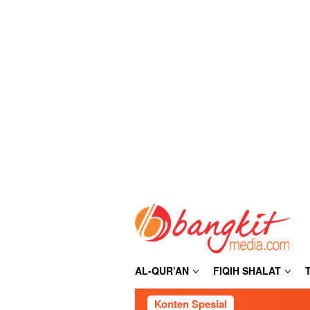
Loncat
ke
konten
AL-QUR’AN
FIQIH SHALAT
Konten Spesial