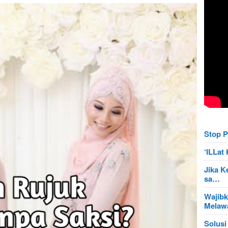
Stop P
‘ILLa
Jika K
sa…
Wajibk
Mela
Solusi