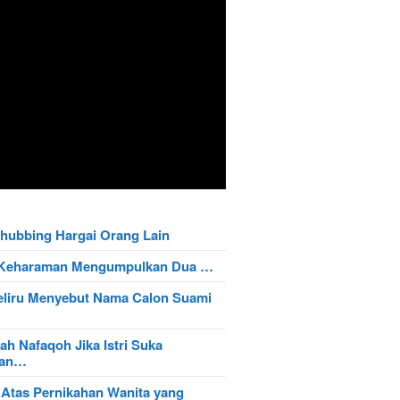
hubbing Hargai Orang Lain
t Keharaman Mengumpulkan Dua …
eliru Menyebut Nama Calon Suami
ah Nafaqoh Jika Istri Suka
wan…
 Atas Pernikahan Wanita yang