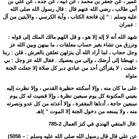
عمير ، عن جعفر بن محمد ، عن أبيه ، عن جده ، عن علي بن
أبي طالب ، رضي الله عنهم قال : قال رسول الله صلى الله
عليه وسلم : ” إن فاتحة الكتاب ، وآية الكرسي ، والآيتين من آل
عمران :
شهد الله أنه لا إله إلا هو ، و قل اللهم مالك الملك إلى قوله :
وترزق من تشاء بغير حساب معلقات ، ما بينهن وبين الله عز
وجل حجاب ، لما أراد الله أن ينزلهن تعلقن بالعرش ، قلن : ربنا
، تهبطنا إلى أرضك ، وإلى من يعصيك . فقال الله عز وجل : بي
حلفت ، لا يقرأكن أحد من عبادي دبر كل صلاة إلا جعلت الجنة
مثواه
على ما كان منه ، وإلا أسكنته حظيرة القدس ، وإلا نظرت إليه
بعيني المكنونة كل يوم سبعين نظرة ، وإلا قضيت له كل يوم
سبعين حاجة ، أدناها المغفرة ، وإلا أعذته من كل عدو ونصرته
منه ، ولا يمنعه من دخول الجنة إلا الموت ” )اهـ
قال المتقي الهندي في كنز العمال 2-785:
(5056 – عن علي قال قال رسول الله صلى الله عليه وسلم :