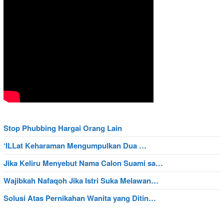
Stop Phubbing Hargai Orang Lain
‘ILLat Keharaman Mengumpulkan Dua …
Jika Keliru Menyebut Nama Calon Suami sa…
Wajibkah Nafaqoh Jika Istri Suka Melawan…
Solusi Atas Pernikahan Wanita yang Ditin…