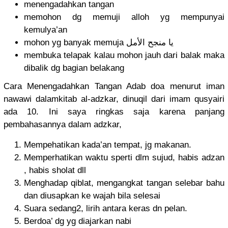
menengadahkan tangan
memohon dg memuji alloh yg mempunyai
kemulya’an
mohon yg banyak memuja يا منجح الأمل
membuka telapak kalau mohon jauh dari balak maka
dibalik dg bagian belakang
Cara Menengadahkan Tangan Adab doa menurut iman
nawawi dalamkitab al-adzkar, dinuqil dari imam qusyairi
ada 10. Ini saya ringkas saja karena panjang
pembahasannya dalam adzkar,
Mempehatikan kada’an tempat, jg makanan.
Memperhatikan waktu sperti dlm sujud, habis adzan
, habis sholat dll
Menghadap qiblat, mengangkat tangan selebar bahu
dan diusapkan ke wajah bila selesai
Suara sedang2, lirih antara keras dn pelan.
Berdoa’ dg yg diajarkan nabi