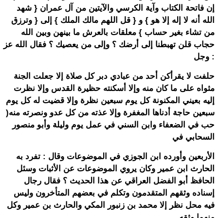
إن فاتحة الكتاب وآية الكرسي والآيتين من آل عمران { شهد
الله أنه لا إله إلا هو } و { قل اللهم مالك الملك } إلى { وترزق
من تشاء بغير حساب } معلقات بالعرش ما بينهن وبين الله
حجاب قلن تهبطنا إلى أرضك ؟ وإلى من يعصيك ؟ فقال الله عز
وجل :
حلفت لا يقرأكن أحد من عبادي دبر كل صلاة إلا جعلت الجنة
مثواه على ما كان منه وإلا أسكنته حظيرة القدس وإلا نظرت
إليه بعيني المكنونة كل يوم سبعين نظرة وإلا قضيت له كل يوم
سبعين حاجة أدناها المغفرة وإلا عذته من كل عدو ونصرته منه(
حب في الضعفاء وابن السني في عمل يوم وليلة وأبو منصور
السحابي في
الأربعين وأورده ابن الجوزي في الموضوعات وقال : تفرد به
الحارث ابن عمير وكان يروي الموضوعات عن الأثبات وسئل
الحافظ أبو الفضل العراقي عن هذا الحديث ؟ فقال رجال
إسناده وثقهم المتقدمون وتكلم في بعضهم المتأخرون وليس
فيه محل نظر إلا محمد بن زنبور المكي والحارث بن عمير وكل
منهما وثقه