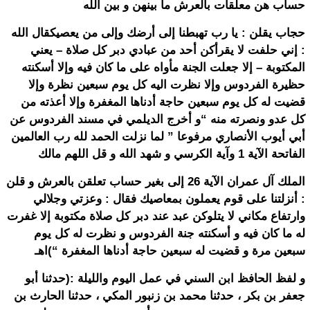
حساب هن معلقات بالعرش ما بينهن و بين الله
حجاب يقلن : يا رب تهبطنا إلى أرضك وإلى من يعصيكقال الله
: إني حلفت لا يقرأكن أحد من عبادي دبر كل صلاة – يعني
المكتوبة – إلا جعلت الجنة مأواه على ما كان فيه وإلا أسكنته
حظيرة الفردوس وإلا نظرت اليه كل يوم سبعين نظرة وإلا
قضيت له كل يوم سبعين حاجة أدناها المغفرة وإلا أعذته من
كل عدو ونصرته منه “و أخرج الديلمي في مسند الفردوس عن
أبي أيوب الأنصاري مرفوعا ” لما نزلت الحمد لله رب العالمين
الفاتحة الآية 1 وآية الكرسي و شهد الله و قل اللهم مالك
الملك آل عمران الآية 26 إلى بغير حساب تعلقن بالعرش و قلن
: أنزلتنا على قوم يعملون بمعاصيك فقال : وعزتي وجلالي
وارتفاع مكاني لا يتلوكن عبد عند دبر كل صلاة مكتوبة إلا غفرت
له ما كان فيه و أسكنته جنة الفردوس و نظرت له كل يوم
سبعين مرة و قضيت له سبعين حاجة أدناها المغفرة “)اهـ
و لفظ الحافظ ابن السني في عمل اليوم والليلة :(حدثنا أبو
جعفر بن بكر ، حدثنا محمد بن زنبور المكي ، حدثنا الحارث بن