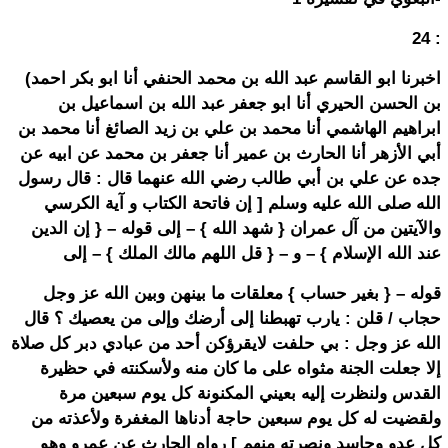
24 :
(اخبرنا ابو القاسم عبد الله بن محمد الحنفي أنا ابو بكر احمد
بن الحسن الحيري أنا ابو جعفر عبد الله بن اسماعيل بن
ابراهيم الهاشمي أنا محمد بن علي بن زيد الصائغ أنا محمد بن
أبي الأزهر أنا الحارث بن عمير أنا جعفر بن محمد عن ابيه عن
جده عن علي بن أبي طالب رضي الله عنهما قال : قال رسول
الله صلى الله عليه وسلم [ إن فاتحة الكتاب و آية الكرسي
والآيتين من آل عمران { شهد الله } – إلى قوله – { إن الدين
عند الله الإسلام } – و – { قل اللهم مالك الملك } – إلى
قوله – { بغير حساب } معلقات ما بينهن وبين الله عز وجل
حجاب / قلن : يارب تهبطنا إلى أرضك وإلى من يعصيك ؟ قال
الله عز وجل : بي حلفت لايقرؤكن أحد من عبادي دبر كل صلاة
إلا جعلت الجنة مثواه على ما كان منه ولأسكنته في حظيرة
القدس ولنظرت إليه بعيني المكنونة كل يوم سبعين مرة
ولقضيت له كل يوم سبعين حاجة أدناها المغفرة ولأعذته من
كل عدو وحاسد ونصرته منهم ] رواه الحارث عن عمرو وهو