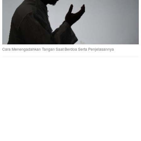
Cara Menengadahkan Tangan Saat Berdoa Serta Penjelasannya