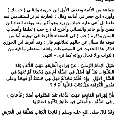
جماعة من الأئمة وضعف الأول ابن خزيمة والثاني ( حب ك )
وأورده ابن حجر في أماليه وقال : الحارث لم نر للمتقدمين فيه
طعنا بل أثنى عليه حماد بن زيد وهو أكبر منه ووثقه النقاد ابن
معين وأبو حاتم والنسائي وأخرج له ( خ حب ) تعليقا وأصحاب
السنن وذكره ( حب ) في الضعفاء فأفرط في توهينه أما من
فوقه فلا يسأل عن حالهم لجلالتهم قال : وقد أفرط ابن الجوزي
فذكر هذا الحديث في الموضوعات ولعله استعظم ما فيه من
الثواب وإلا فحال رواته كما ترى – انتهى)
سُئِلَ الإمامُ الرَّمليُ : عَنْ قِرَاءَةِ الْفَاتِحَةِ عَقِبَ الدُّعَاءِ بَعْدَ
الصَّلَوَاتِ هَلْ لَهَا أَصْلٌ فِي السُّنَّةِ أَمْ هِيَ مُحْدَثَةٌ لَمْ تُعْهَدْ فِي
الصَّدْرِ الاوَّلِ , وَإِذَا قُلْتُمْ مُحْدَثَةٌ فَهَلْ هِيَ حَسَنَةٌ أَوْ قَبِيحَةٌ وَعَلَى
تَقْدِيرِ الْكَرَاهَةِ هَلْ يُثَابُ قَائِلُهَا أَمْ لا ؟
( فَأَجَابَ ) بِأَنَّ لِقِرَاءَةِ الْفَاتِحَةِ عَقِبَ الدُّعَاءِ بَعْدَ الصَّلَوَاتِ أَصْلا
فِي السُّنَّةِ ، وَالْمَعْنَى فِيهِ ظَاهِرٌ لِكَثْرَةِ فَضَائِلِهَا ,
وَقَدْ قَالَ صلى الله عليه وسلم { فَاتِحَةُ الْكِتَابِ مُعَلَّقَةٌ فِي الْعَرْشِ