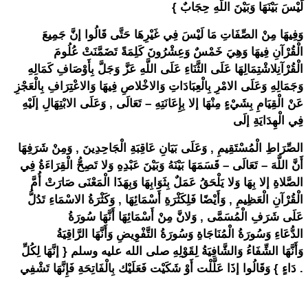
لَيْسَ بَيْنَهَا وَبَيْنَ اللَّهِ حِجَابٌ }
وَفِيهَا مِنْ الصِّفَاتِ مَا لَيْسَ فِي غَيْرِهَا حَتَّى قَالُوا إنَّ جَمِيعَ
الْقُرْآنِ فِيهَا وَهِيَ خَمْسٌ وَعِشْرُونَ كَلِمَةً تَضَمَّنَتْ عُلُومَ
الْقُرْآنِلاشْتِمَالِهَا عَلَى الثَّنَاءِ عَلَى اللَّهِ عَزَّ وَجَلَّ بِأَوْصَافِ كَمَالِهِ
وَجَمَالِهِ وَعَلَى الامْرِ بِالْعِبَادَاتِ وَالاخْلاصِ فِيهَا وَالاعْتِرَافِ بِالْعَجْزِ
عَنْ الْقِيَامِ بِشَيْءٍ مِنْهَا إلا بِإِعَانَتِهِ – تَعَالَى , وَعَلَى الابْتِهَالِ إلَيْهِ
فِي الْهِدَايَةِ إلَى
الصِّرَاطِ الْمُسْتَقِيمِ , وَعَلَى بَيَانِ عَاقِبَةِ الْجَاحِدِينَ , وَمِنْ شَرَفِهَا
أَنَّ اللَّهَ – تَعَالَى – قَسَمَهَا بَيْنَهُ وَبَيْنَ عَبْدِهِ وَلا تَصِحُّ الْقِرَاءَةُ فِي
الصَّلاةِ إلا بِهَا وَلا يَلْحَقُ عَمَلٌ بِثَوَابِهَا وَبِهَذَا الْمَعْنَى صَارَتْ أُمَّ
الْقُرْآنِ الْعَظِيمِ , وَأَيْضًا فَلِكَثْرَةِ أَسْمَائِهَا , وَكَثْرَةُ الاسْمَاءِ تَدُلُّ
عَلَى شَرَفِ الْمُسَمَّى , وَلانَّ مِنْ أَسْمَائِهَا أَنَّهَا سُورَةُ
الدُّعَاءِ وَسُورَةُ الْمُنَاجَاةِ وَسُورَةُ التَّفْوِيضِ وَأَنَّهَا الرَّاقِيَةُ
وَأَنَّهَا الشِّفَاءُ وَالشَّافِيَةُ لِقَوْلِهِ صلى الله عليه وسلم { إنَّهَا لِكُلِّ
دَاءٍ } وَقَالُوا إذَا عَلَّلْت أَوْ شَكَيْت فَعَلَيْك بِالْفَاتِحَةِ فَإِنَّهَا تَشْفِي .