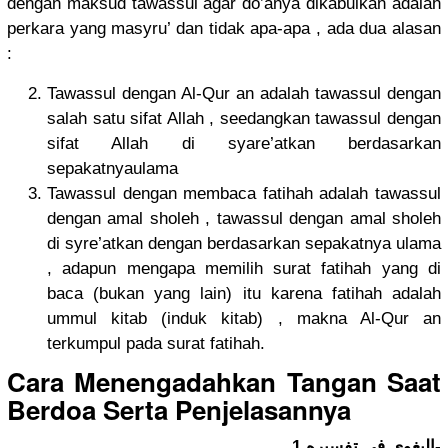
dengan maksud tawassul agar do’anya dikabulkan adalah
perkara yang masyru’ dan tidak apa-apa , ada dua alasan
:
Tawassul dengan Al-Qur an adalah tawassul dengan
salah satu sifat Allah , seedangkan tawassul dengan
sifat Allah di syare’atkan berdasarkan
sepakatnyaulama
Tawassul dengan membaca fatihah adalah tawassul
dengan amal sholeh , tawassul dengan amal sholeh
di syre’atkan dengan berdasarkan sepakatnya ulama
, adapun mengapa memilih surat fatihah yang di
baca (bukan yang lain) itu karena fatihah adalah
ummul kitab (induk kitab) , makna Al-Qur an
terkumpul pada surat fatihah.
Cara Menengadahkan Tangan Saat
Berdoa Serta Penjelasannya
البغوي في تفسيره 1-