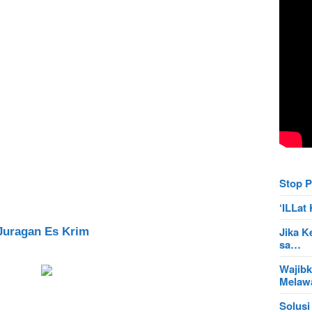
Stop P
‘ILLa
Jika K
Juragan Es Krim
sa…
Wajibk
Mela
Solusi