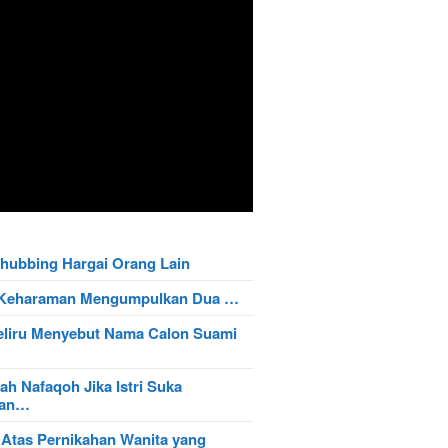
hubbing Hargai Orang Lain
t Keharaman Mengumpulkan Dua …
eliru Menyebut Nama Calon Suami
ah Nafaqoh Jika Istri Suka
wan…
 Atas Pernikahan Wanita yang