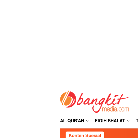
Loncat
ke
konten
AL-QUR’AN
FIQIH SHALAT
Konten Spesial