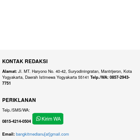
KONTAK REDAKSI
Alamat:
Jl. MT. Haryono No. 40-42, Suryodiningratan, Mantrijeron, Kota
Yogyakarta, Daerah Istimewa Yogyakarta 55141
Telp./WA: 0857-2943-
7751
PERIKLANAN
Telp./SMS/WA:
0815-4214-0504
Email:
bangkitmedianu[at]gmail.com