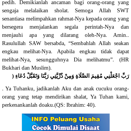
pedih. Demikianlah ancaman bagi orang-orang yang
sengaja melalaikan sholat. Semoga Allah SWT
senantiasa melimpahkan rahmat-Nya kepada orang yang
bersegera menjalankan segala perintah-Nya dan
menjauhi apa yang dilarang oleh-Nya. Amin..
Rasulullah SAW bersabda, “Sembahlah Allah seakan
engkau melihat-Nya. Apabila engkau tidak dapat
melihat-Nya, sesungguhnya Dia melihatmu”. (HR
Bukhari dan Muslim).
رَبِّ اجْعَلْنِي مُقِيمَ الصَّلَاةِ وَمِنْ ذُرِّيَّتِي رَبَّنَا وَتَقَبَّلْ دُعَاءِ (
. Ya Tuhanku, jadikanlah Aku dan anak cucuku orang-
orang yang tetap mendirikan shalat, Ya Tuhan kami,
perkenankanlah doaku.(QS: Ibrahim: 40).