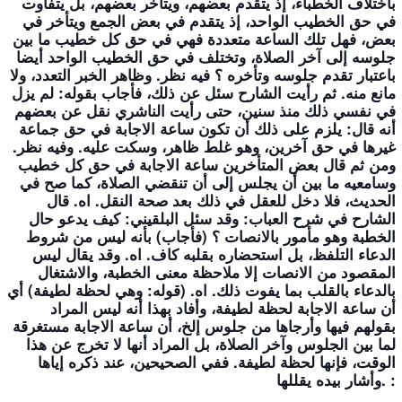
باختلاف الخطباء، إذ يتقدم بعضهم، ويتأخر بعضهم، بل يتفاوت
في حق الخطيب الواحد، إذ يتقدم في بعض الجمع ويتأخر في
بعض، فهل تلك الساعة متعددة فهي في حق كل خطيب ما بين
جلوسه إلى آخر الصلاة، وتختلف في حق الخطيب الواحد أيضا
باعتبار تقدم جلوسه وتأخره ؟ فيه نظر. وظاهر الخبر التعدد، ولا
مانع منه. ثم رأيت الشارح سئل عن ذلك، فأجاب بقوله: لم يزل
في نفسي ذلك منذ سنين، حتى رأيت الناشري نقل عن بعضهم
أنه قال: يلزم على ذلك أن تكون ساعة الاجابة في حق جماعة
غيرها في حق آخرين، وهو غلط ظاهر، وسكت عليه. وفيه نظر.
ومن ثم قال بعض المتأخرين ساعة الاجابة في حق كل خطيب
وسامعيه ما بين أن يجلس إلى أن تنقضي الصلاة، كما صح في
الحديث، فلا دخل للعقل في ذلك بعد صحة النقل. اه. قال
الشارح في شرح العباب: وقد سئل البلقيني: كيف يدعو حال
الخطبة وهو مأمور بالانصات ؟ (فأجاب) بأنه ليس من شروط
الدعاء التلفظ، بل استحضاره بقلبه كاف. اه. وقد يقال ليس
المقصود من الانصات إلا ملاحظة معنى الخطبة، والاشتغال
بالدعاء بالقلب بما يفوت ذلك. اه. (قوله: وهي لحظة لطيفة) أي
أن ساعة الاجابة لحظة لطيفة، وأفاد بهذا أنه ليس المراد
بقولهم فيها وأرجاها من جلوس إلخ، أن ساعة الاجابة مستغرقة
لما بين الجلوس وآخر الصلاة، بل المراد أنها لا تخرج عن هذا
الوقت، فإنها لحظة لطيفة. ففي الصحيحين، عند ذكره إياها
وأشار بيده يقللها. :