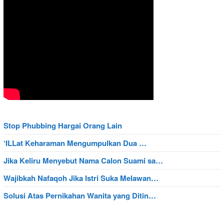
Stop Phubbing Hargai Orang Lain
‘ILLat Keharaman Mengumpulkan Dua …
Jika Keliru Menyebut Nama Calon Suami sa…
Wajibkah Nafaqoh Jika Istri Suka Melawan…
Solusi Atas Pernikahan Wanita yang Ditin…