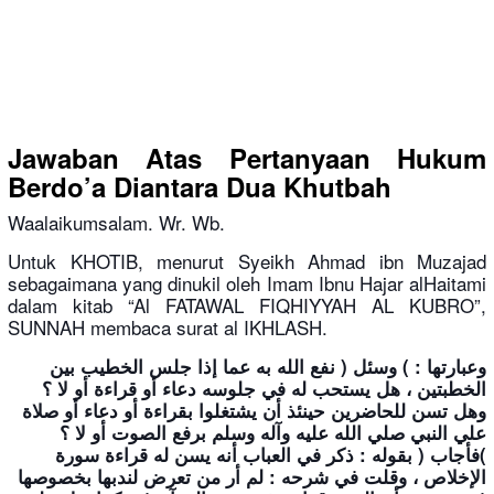
Jawaban Atas Pertanyaan Hukum
Berdo’a Diantara Dua Khutbah
Waalaikumsalam. Wr. Wb.
Untuk KHOTIB, menurut Syeikh Ahmad ibn Muzajad
sebagaimana yang dinukil oleh Imam Ibnu Hajar alHaitami
dalam kitab “Al FATAWAL FIQHIYYAH AL KUBRO”,
SUNNAH membaca surat al IKHLASH.
ﻭﻋﺒﺎﺭﺗﻬﺎ : ) ﻭﺳﺌﻞ ( ﻧﻔﻊ ﺍﻟﻠﻪ ﺑﻪ ﻋﻤﺎ ﺇﺫﺍ ﺟﻠﺲ ﺍﻟﺨﻄﻴﺐ ﺑﻴﻦ
ﺍﻟﺨﻄﺒﺘﻴﻦ ، ﻫﻞ ﻳﺴﺘﺤﺐ ﻟﻪ ﻓﻲ ﺟﻠﻮﺳﻪ ﺩﻋﺎﺀ ﺃﻭ ﻗﺮﺍﺀﺓ ﺃﻭ ﻻ ؟
ﻭﻫﻞ ﺗﺴﻦ ﻟﻠﺤﺎﺿﺮﻳﻦ ﺣﻴﻨﺌﺬ ﺃﻥ ﻳﺸﺘﻐﻠﻮﺍ ﺑﻘﺮﺍﺀﺓ ﺃﻭ ﺩﻋﺎﺀ ﺃﻭ ﺻﻼﺓ
ﻋﻠﻲ ﺍﻟﻨﺒﻲ ﺻﻠﻲ ﺍﻟﻠﻪ ﻋﻠﻴﻪ ﻭ
ﺁ
ﻟﻪ
ﻭﺳﻠﻢ
ﺑﺮﻓﻊ
ﺍﻟﺼﻮﺕ
ﺃﻭ
ﻻ
؟
)
ﻓﺄﺟﺎﺏ
(
ﺑﻘﻮﻟﻪ
:
ﺫﻛﺮ
ﻓﻲ
ﺍﻟﻌﺒﺎﺏ
ﺃﻧﻪ
ﻳﺴﻦ
ﻟﻪ
ﻗﺮﺍﺀﺓ
ﺳﻮﺭﺓ
ﺍﻹﺧﻼﺹ
،
ﻭﻗﻠﺖ
ﻓﻲ
ﺷﺮﺣﻪ
:
ﻟﻢ
ﺃﺭ
ﻣﻦ
ﺗﻌﺮ
ﺽ ﻟﻨﺪﺑﻬﺎ ﺑﺨﺼﻮﺻﻬﺎ