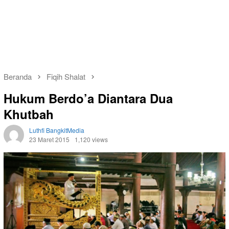
Beranda
Fiqih Shalat
Hukum Berdo’a Diantara Dua
Khutbah
Luthfi BangkitMedia
23 Maret 2015
1,120 views