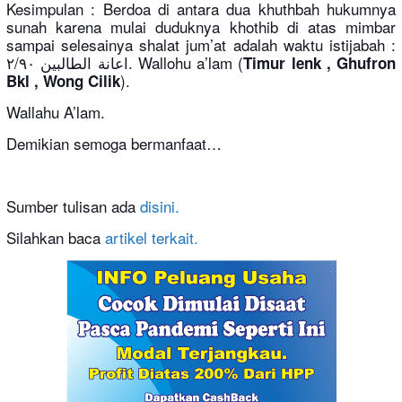
Kesimpulan : Berdoa di antara dua khuthbah hukumnya
sunah karena mulai duduknya khothib di atas mimbar
sampai selesainya shalat jum’at adalah waktu istijabah :
اعانة الطالبين ٢/٩٠. Wallohu a’lam (
Timur lenk , Ghufron
).
Bkl , Wong Cilik
Wallahu A’lam.
Demikian semoga bermanfaat…
Sumber tulisan ada
disini.
Silahkan baca
artikel terkait.