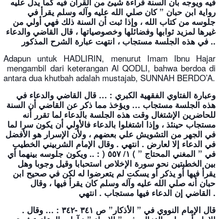
ﻓﻴﻪ ﻭﻳﻮﺟﻪ ﺑﺄﻥ ﺍﻟﺴﻨﺔ ﻗﺮﺍﺀﺓ ﺷﻴﺊ ﻣﻦ ﺍﻟﻘﺮ
ﺁ
ﻥ
ﻓﻴﻪ
ﻛﻤﺎ
ﻳﺪﻝ
ﻋﻠﻴﻪ
ﺭﻭﺍﻳﺔ
ﺍﺑﻦ
ﺣﺒﺎﻥ
”
ﻛﺎﻥ
ﺻﻠﻲ
ﺍﻟﻠﻪ
ﻋﻠﻴﻪ
ﻭ
ﺁ
ﻟﻪ
ﻭﺳﻠﻢ
ﻳﻘﺮﺃ
ﻓﻲ
ﺟﻠﻮﺳﻪ
ﻣﻦ
ﻛﺘﺎﺏ
ﺍﻟﻠﻪ
،
ﻭﺇﺫﺍ
ﺛﺒﺖ
ﺃﻥ
ﺍﻟﺴﻨﺔ
ﺫﻟﻚ
ﻓﻬﻲ
ﺃﻭﻟﻲ
ﻣﻦ
ﻏﻴﺮﻫﺎ
ﻟﻤﺰﻳﺪ
ﺛﻮﺍﺑﻬﺎ
ﻭﻓﻀﺎﺋﻠﻬﺎ
ﻭﺧﺼﻮﺻﻴﺎﺗﻬﺎ
،
ﻗﺎﻝ
ﺍﻟﻘﺎﺿﻲ
ﻭﺍﻟﺪﻋﺎﺀ
ﻣﺴﺘﺠﺎﺏ ، ﺍﻧﺘﻬﺖ ﻋﺒﺎﺭﺓ ﺍﻟﺸﺮﺡ ﺍﻟﻤﺬﻛﻮﺭ ..
ﻓﻲ
ﻫﺬﻩ
ﺍﻟﺠﻠﺴﺔ
Adapun untuk HADLIRIN, menurut Imam Ibnu Hajar
mengambil dari keterangan Al QODLI, bahwa berdoa di
antara dua khutbah adalah mustajab, SUNNAH BERDO’A.
ﻭﻋﺒﺎﺭﺓ ﺍﻟﻔﺘﺎﻭﻱ ﺍﻟﻔﻘﻬﻴﺔ ﺍﻟﻜﺒﺮﻱ : … ﻗﺎﻝ ﺍﻟﻘﺎﺿﻲ ﻭﺍﻟﺪﻋﺎﺀ ﻓﻲ
ﻫﺬﻩ ﺍﻟﺠﻠﺴﺔ ﻣﺴﺘﺠﺎﺏ … ﻭﻳﺆﺧﺬ ﻣﻤﺎ ﺫﻛﺮ ﻋﻦ ﺍﻟﻘﺎﺿﻲ ﺃﻥ ﺍﻟﺴﻨﺔ
ﻟﻠﺤﺎﺿﺮﻳﻦ ﺍﻹﺷﺘﻐﺎﻝ ﻭﻗﺖ ﻫﺬﻩ ﺍﻟﺠﻠﺴﺔ ﺑﺎﻟﺪﻋﺎﺀ ﻟﻤﺎ ﺗﻘﺮﺭ ﺃﻧﻪ
ﻣﺴﺘﺠﺎﺏ ﺣﻴﻨﺌﺬ ، ﻭﺇﺫﺍ ﺍﺷﺘﻐﻠﻮﺍ ﺑﺎﻟﺪﻋﺎﺀ ﻓﺎﻷﻭﻟﻲ ﺃﻥ ﻳﻜﻮﻥ ﺳﺮﺍ ﻟﻤﺎ
ﻓﻲ ﺍﻟﺠﻬﺮ ﻣﻦ ﺍﻟﺘﺸﻮﻳﺶ ﻋﻠﻲ ﺑﻌﻀﻬﻢ ، ﻭﻷﻥ ﺍﻹﺳﺮﺍﺭ ﻫﻮ ﺍﻷﻓﻀﻞ
ﻓﻲ ﺍﻟﺪﻋﺎﺀ ﺇﻻ ﻟﻌﺎﺭﺽ . ﺍﻧﺘﻬﻲ . ﻭﻗﺎﻝ ﺍﻹﻣﺎﻡ ﺍﻟﺸﺮﺑﻴﻨﻲ ﺍﻟﺨﻄﻴﺐ
ﻓﻲ ” ﺍﻟﻤﻐﻨﻲ ﺍﻟﻤﺤﺘﺎﺝ ” ) ١/ ٥٥٧ ( : .. ﻭﻳﻜﻮﻥ ﺟﻠﻮﺳﻪ ﺑﻴﻨﻬﻤﺎ ﺃﻱ
ﺑﻴﻦ ﺍﻟﺨﻄﺒﺘﻴﻦ ﻧﺤﻮ ﺳﻮﺭﺓ ﺍﻹﺧﻼﺹ ﺍﺳﺘﺤﺒﺎﺑﺎ ﻭﻗﻴﻞ ﻭﺟﻮﺑﺎ ﻭﻫﻞ
ﻳﻘﺮﺃ ﻓﻴﻬﺎ ﺃﻭ ﻳﺬﻛﺮ ﺃﻭ ﻳﺴﻜﺖ ﻟﻢ ﻳﺘﻌﺮﺿﻮﺍ ﻟﻪ ﻟﻜﻦ ﻓﻲ ﺻﺤﻴﺢ ﺍﺑﻦ
ﺣﺒﺎﻥ ﺃﻧﻪ ﺻﻠﻲ ﺍﻟﻠﻪ ﻋﻠﻴﻪ ﻭ
ﺁ
ﻟﻪ
ﻭﺳﻠﻢ
ﻛﺎﻥ
ﻳﻘﺮﺃ
ﻓﻴﻬﺎ
،
ﻭﻗﺎﻝ
ﻣﺴﺘﺠﺎﺏ . ﺍﻧﺘﻬﻲ .
ﺍﻟﻘﺎﺿﻲ
ﺇﻥ
ﺍﻟﺪﻋﺎﺀ
ﻓﻴﻬﺎ
. ﻗﺎﻝ ﺍﻹﻣﺎﻡ ﺍﻟﻨﻮﻭﻱ ﻓﻲ ” ﺍﻷﺫﻛﺎﺭ” ﺹ ٣٤١ -٣٤٢ : … ﻭﻗﺎﻝ