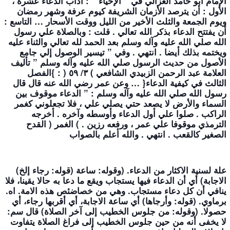
ﺍﻹﻣﺎﻡ ﺃﺑﻮ ﺣﺎﻣﺪ ﺍﻟﻐﺰﺍﻟﻲ ﻓﻲ ” ﺍﻹﺣﻴﺎﺀ ” :
ﺁ
ﺩﺍﺏ
ﺍﻟﺪﻋﺎﺀ
ﻋﺸﺮﺓ
،
ﺍﻷﻭﻝ
:
ﺃﻥ
ﻳﺘﺮﺻﺪ
ﺍﻷﺯﻣﺎﻥ
ﺍﻟﺸﺮﻳﻔﺔ
ﻛﻴﻮﻡ
ﻋﺮﻓﺔ
ﻭﺷﻬﺮ
ﺭﻣﻀﺎﻥ
ﻭﻳﻮﻡ
ﺍﻟﺠﻤﻌﺔ
ﻭﺍﻟﺜﻠﺚ
ﺍﻷﺧﻴﺮ
ﻣﻦ
ﺍﻟﻠﻴﻞ
ﻭﻭﻗﺖ
ﺍﻷﺳﺤﺎﺭ
…
ﺍﻟﺘﺎﺳﻊ
:
ﺃﻥ
ﻳﻔﺘﺘﺢ
ﺍﻟﺪﻋﺎ
ﺀ ﺑﺬﻛﺮ ﺍﻟﻠﻪ ﺗﻌﺎﻟﻲ . ﻗﻠﺖ : ﻭﺑﺎﻟﺼﻼﺓ ﻋﻠﻲ ﺭﺳﻮﻝ
ﺍﻟﻠﻪ ﺻﻠﻲ ﺍﻟﻠﻪ ﻋﻠﻴﻪ ﻭ
ﺁ
ﻟﻪ
ﻭﺳﻠﻢ
ﺑﻌﺪ
ﺍﻟﺤﻤﺪ
ﻟﻠﻪ
ﺗﻌﺎﻟﻲ
ﻭﺍﻟﺜﻨﺎﺀ
ﻋﻠﻴﻪ
ﻭﻳﺨﺘﻤﻪ
ﺑﺬﻟﻚ
ﺃﻳﻀﺎ
.
ﺍﻧﺘﻬﻲ
.
ﻭﻓﻲ
”
ﺗﻴﺴﻴﺮ
ﺍﻟﻮﺻﻮﻝ
ﺇﻟﻲ
ﺟﺎﻣﻊ
ﺍﻷﺻﻮﻝ
ﻣﻦ
ﺣﺪﻳﺚ
ﺍﻟﺮﺳﻮﻝ
ﺻﻠﻲ
ﺍﻟﻠﻪ
ﻋﻠﻴﻪ
ﻭ
ﺁ
ﻟﻪ
ﻭﺳﻠﻢ
”
ﺗﺄﻟﻴﻒ
ﺍﻟﻌﻼﻣﺔ
ﻋﺒﺪ
ﺍﻟﺮﺣﻤﻦ
ﺍﻟﺰﺑﻴﺪﻱ
ﺍﻟﺸﺎﻓﻌﻲ
)
٣
/
٥٩
( : }ﺍﻟﻔﺼﻞ
ﺍﻟﺜﺎﻟﺚ ﻓﻲ ﻛﻴﻔﻴﺔ ﺍﻟﺪﻋﺎﺀ{ … ﻭﻋﻦ ﻋﻤﺮ ﺭﺿﻲ ﺍﻟﻠﻪ ﻋﻨﻪ ﻗﺎﻝ ﻗﺎﻝ
ﺭﺳﻮﻝ ﺍﻟﻠﻪ ﺻﻠﻲ ﺍﻟﻠﻪ ﻋﻠﻴﻪ ﻭ
ﺁ
ﻟﻪ
ﻭﺳﻠﻢ
: ”
ﺍﻟﺪﻋﺎﺀ
ﻣﻮﻗﻮﻑ
ﺑﻴﻦ
ﺍﻟﺴﻤﺎﺀ
ﻭﺍﻷﺭﺽ
ﻻ
ﻳﺼﻌﺪ
ﺣﺘﻲ
ﻳﺼﻠﻲ
ﻋﻠﻲ
،
ﻓﻼ
ﺗﺠﻌﻠﻮﻧﻲ
ﻛﻐﻤﺮ
ﺍﻟﺮﺍﻛﺐ
.
ﺻﻠﻮﺍ
ﻋﻠﻲ
ﺃﻭﻝ
ﺍﻟﺪﻋﺎﺀ
ﻭﺃﻭﺳﻄﻪ
ﻭ
ﺁ
ﺧﺮﻩ
.
ﺃﺧﺮﺟﻪ
ﺍﻟﺘﺮﻣﺬﻱ
ﻣﻮﻗﻮﻓﺎ
ﻋﻠﻲ
ﻋﻤﺮ
،
ﻭﺭﻓﻌﻪ
ﺭﺯ
ﻳﻦ . ) ﺍﻟﻐﻤﺮ ( ﺍﻟﻘﺪﺡ
ﺍﻟﺼﻐﻴﺮ ﻛﺎﻟﻘﻌﺐ . ﺍﻧﺘﻬﻲ . ﻭﺍﻟﻠﻪ ﺃﻋﻠﻢ ﺑﺎﻟﺼﻮﺍﺏ
(قوله: رجاء إلخ) علة لسنية الاكثار من الدعاء. (وقوله: ساعة
الاجابة) أي أن الدعاء فيها يستجاب ويقع ما دعا به حالا يقينا، فلا
ينافي أن كل دعاء مستجاب. وهي من خصاضئص هذه الامة. اه.
برماوي. (قوله: وأرجاها) أي ساعة الاجابة، أي أقربها رجاء، أي
حصولا. (وقوله: من جلوس الخطيب إلى آخر الصلاة) قال سم:
لا يخفى أنه من حين جلوس الخطيب إلى فراغ الصلاة يتفاوت