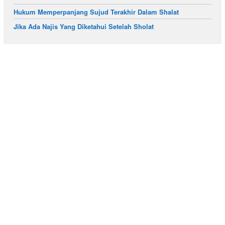
Hukum Memperpanjang Sujud Terakhir Dalam Shalat
Jika Ada Najis Yang Diketahui Setelah Sholat