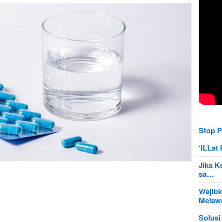
Stop P
‘ILLa
Jika K
sa…
Wajibk
Mela
Solusi