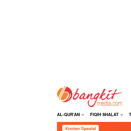
Loncat
ke
konten
AL-QUR’AN
FIQIH SHALAT
Konten Spesial