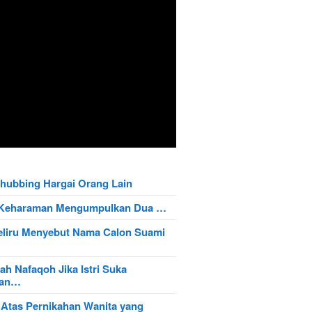
hubbing Hargai Orang Lain
t Keharaman Mengumpulkan Dua …
eliru Menyebut Nama Calon Suami
ah Nafaqoh Jika Istri Suka
wan…
 Atas Pernikahan Wanita yang