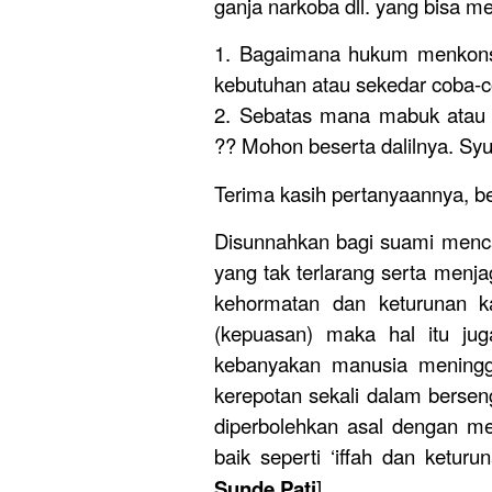
ganja narkoba dll. yang bisa m
1. Bagaimana hukum menkonsu
kebutuhan atau sekedar coba-c
2. Sebatas mana mabuk atau
?? Mohon beserta dalilnya. Syu
Terima kasih pertanyaannya, be
Disunnahkan bagi suami menc
yang tak terlarang serta menj
kehormatan dan keturunan ka
(kepuasan) maka hal itu ju
kebanyakan manusia meningg
kerepotan sekali dalam berse
diperbolehkan asal dengan mem
baik seperti ‘iffah dan ketur
Sunde Pati
].