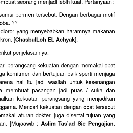
embuat seorang menjadi lebih kuat. Pertanyaan :
msi permen tersebut. Dengan berbagai motif
oba. ??
 dloror yang menyebabkan haramnya makanan
kron. [
ChasbulLoh EL Achyak
].
rikut penjelasannya:
ari perangsang kekuatan dengan memakai obat
aga komitmen dan bertujuan baik sperti menjaga
rena hal itu jadi wasilah untuk kesenangan
ga membuat pasangan jadi puas / suka dan
alkan kekuatan perangsang yang menjadikan
nggama. Mencari kekuatan dengan obat tersebut
akai aturan dokter, juga disertai tujuan yang
unan. [Mujaawib :
Aslim Tas’ad Sie Pengajian,