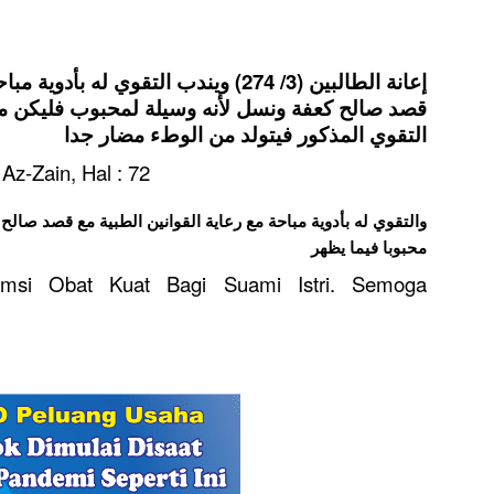
إعانة الطالبين (3/ 274) ويندب التقوي له
قصد صالح كعفة ونسل لأنه وسيلة لمحبوب فليكن مح
التقوي المذكور فيتولد من الوطء مضار جدا
 Az-Zain, Hal : 72
ﻭﺍﻟﺘﻘﻮﻱ ﻟﻪ ﺑﺄﺩﻭﻳﺔ ﻣﺒﺎﺣﺔ ﻣﻊ ﺭﻋﺎﻳﺔ ﺍﻟﻘﻮﺍﻧﻴﻦ ﺍﻟﻄﺒﻴﺔ ﻣﻊ ﻗﺼﺪ ﺻﺎ
ﻣﺤﺒﻮﺑﺎ ﻓﻴﻤﺎ ﻳﻈﻬﺮ
si Obat Kuat Bagi Suami Istri. Semoga