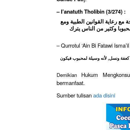
– I’anatuth Tholibin (3/274) :
 بأدوية مباحة مع رعاية القوانين الطبية ومع
بوبا وكثير من الناس يترك
– Qurrotul ‘Ain Bi Fatawi Isma’il
ﻟﺢ ﻛﻌﻔﺔ ﻭﻧﺴﻞ, ﻷﻧﻪ ﻭﺳﻴﻠﺔ ﻟﻤﺤﺒﻮﺏ ﻓﻴﻜﻮﻥ
Hukum Mengkonsum
Demikian
bermanfaat.
Sumber tulisan
ada disini