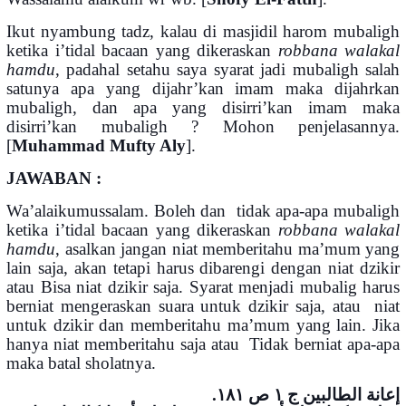
Ikut nyambung tadz, kalau di masjidil harom mubaligh
ketika i’tidal bacaan yang dikeraskan
robbana walakal
hamdu
, padahal setahu saya syarat jadi mubaligh salah
satunya apa yang dijahr’kan imam maka dijahrkan
mubaligh, dan apa yang disirri’kan imam maka
disirri’kan mubaligh ? Mohon penjelasannya.
[
Muhammad Mufty Aly
].
JAWABAN :
Wa’alaikumussalam. Boleh dan tidak apa-apa mubaligh
ketika i’tidal bacaan yang dikeraskan
robbana walakal
hamdu
, asalkan jangan niat memberitahu ma’mum yang
lain saja, akan tetapi harus dibarengi dengan niat dzikir
atau Bisa niat dzikir saja. Syarat menjadi mubalig harus
berniat mengeraskan suara untuk dzikir saja, atau niat
untuk dzikir dan memberitahu ma’mum yang lain. Jika
hanya niat memberitahu saja atau Tidak berniat apa-apa
maka batal sholatnya.
إعانة الطالبين ج ١ ص ١٨١.