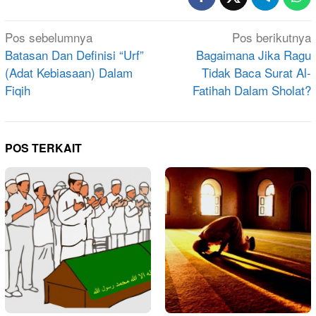
Navigasi
Pos sebelumnya
Pos berikutnya
pos
Batasan Dan Definisi “Urf”
Bagaimana Jika Ragu
(Adat Kebiasaan) Dalam
Tidak Baca Surat Al-
Fiqih
Fatihah Dalam Sholat?
POS TERKAIT