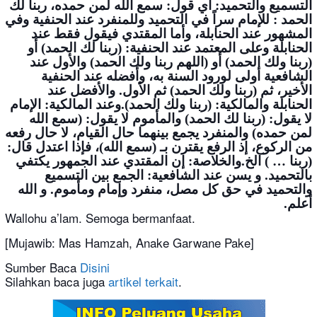
التسميع والتحميد: أي قول: سمع الله لمن حمده، ربنا لك
الحمد : للإمام سراً في التحميد وللمنفرد عند الحنفية وفي
المشهور عند الحنابلة، وأما المقتدي فيقول فقط عند
الحنابلة وعلى المعتمد عند الحنفية: (ربنا لك الحمد) أو
(ربنا ولك الحمد) أو (اللهم ربنا ولك الحمد) والأول عند
الشافعية أولى لورود السنة به، وأفضله عند الحنفية
الأخير، ثم (ربنا ولك الحمد) ثم الأول. والأفضل عند
الحنابلة والمالكية: (ربنا ولك الحمد).وعند المالكية: الإمام
لا يقول: (ربنا لك الحمد) والمأموم لا يقول: (سمع الله
لمن حمده) والمنفرد يجمع بينهما حال القيام، لا حال رفعه
من الركوع، إذ الرفع يقترن بـ (سمع الله)، فإذا اعتدل قال:
(ربنا … ) الخ.والخلاصة: إن المقتدي عند الجمهور يكتفي
بالتحميد. و يسن عند الشافعية: الجمع بين التسميع
والتحميد في حق كل مصل، منفرد وإمام ومأموم. و الله
أعلم.
Wallohu a’lam. Semoga bermanfaat.
[Mujawib: Mas Hamzah, Anake Garwane Pake]
Sumber Baca
Disini
Silahkan baca juga
artikel terkait
.