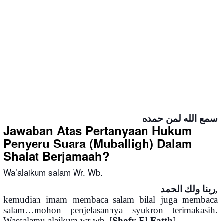
سمع الله لمن حمده
Jawaban Atas Pertanyaan Hukum
Penyeru Suara (Muballigh) Dalam
Shalat Berjamaah?
Wa’alaikum salam Wr. Wb.
ربنا ولك الحمد,
kemudian imam membaca salam bilal juga membaca
salam…mohon penjelasannya syukron terimakasih.
Wassalamu alaikum wr wb. [
Shofy El-Fatth
].