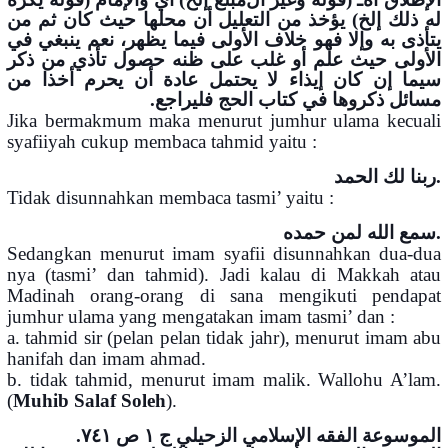
ﻟﻪ ﺫﻟﻚ ﺇﻟﺦ) ﻳﺆﺧﺬ ﻣﻦ اﻟﺘﻌﻠﻴﻞ ﺃﻥ ﻣﺤﻠﻬﺎ ﺣﻴﺚ ﻛﺎﻥ ﺛﻢ ﻣﻦ
ﻳﺘﺄﺫﻯ ﺑﻪ ﻭﺇﻻ ﻓﻬﻮ ﺧﻼﻑ اﻷﻭﻟﻰ ﻓﻴﻤﺎ ﻳﻈﻬﺮ، ﻧﻌﻢ ﻳﻨﺒﻐﻲ ﻓﻲ
اﻷﻭﻟﻰ ﺣﻴﺚ ﻋﻠﻢ ﺃﻭ ﻏﻠﺐ ﻋﻠﻰ ﻇﻨﻪ ﺣﺼﻮﻝ ﺗﺄﺫﻱ ﻣﻦ ﺫﻛﺮ
ﺳﻴﻤﺎ ﺇﻥ ﻛﺎﻥ ﺇﻳﺬاء ﻻ ﻳﺤﺘﻤﻞ ﻋﺎﺩﺓ ﺃﻥ ﻳﺤﺮﻡ ﺃﺧﺬا ﻣﻦ
ﻣﺴﺎﺋﻞ ﺫﻛﺮﻭﻫﺎ ﻓﻲ ﻛﺘﺎﺏ اﻟﺤﺞ ﻓﻠﻴﺮاﺟﻊ.
Jika bermakmum maka menurut jumhur ulama kecuali
syafiiyah cukup membaca tahmid yaitu :
ربنا لك الحمد.
Tidak disunnahkan membaca tasmi’ yaitu :
سمع الله لمن حمده.
Sedangkan menurut imam syafii disunnahkan dua-dua
nya (tasmi’ dan tahmid). Jadi kalau di Makkah atau
Madinah orang-orang di sana mengikuti pendapat
jumhur ulama yang mengatakan imam tasmi’ dan :
a. tahmid sir (pelan pelan tidak jahr), menurut imam abu
hanifah dan imam ahmad.
b. tidak tahmid, menurut imam malik. Wallohu A’lam.
(
Muhib Salaf Soleh
).
الموسوعة الفقه الإسلامي الزحيلي ج ١ ص ٧٤١.