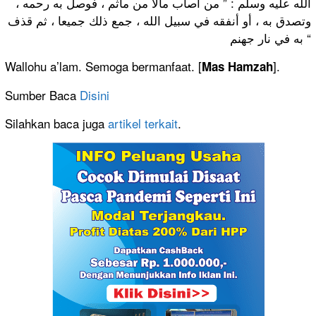
الله عليه وسلم : ” من أصاب مالا من مأثم ، فوصل به رحمه ،
وتصدق به ، أو أنفقه في سبيل الله ، جمع ذلك جميعا ، ثم قذف
به في نار جهنم “
Wallohu a’lam. Semoga bermanfaat. [
].
Mas Hamzah
Sumber Baca
Disini
Silahkan baca juga
artikel terkait
.