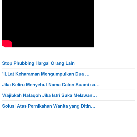
Stop Phubbing Hargai Orang Lain
‘ILLat Keharaman Mengumpulkan Dua …
Jika Keliru Menyebut Nama Calon Suami sa…
Wajibkah Nafaqoh Jika Istri Suka Melawan…
Solusi Atas Pernikahan Wanita yang Ditin…