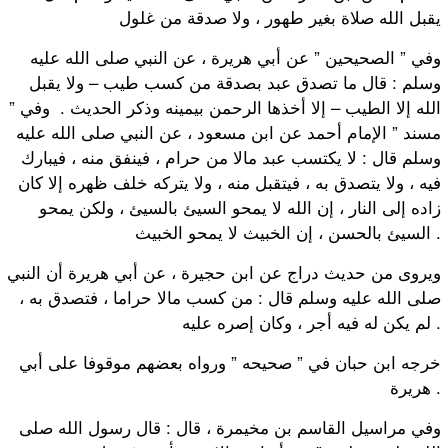
يقبل الله صلاة بغير طهور ، ولا صدقة من غلول
وفي ” الصحيحين ” عن أبي هريرة ، عن النبي صلى الله عليه
وسلم : قال ما تصدق عبد بصدقة من كسب طيب – ولا يقبل
الله إلا الطيب – إلا أخذها الرحمن بيمينه وذكر الحديث . وفي ”
مسند ” الإمام أحمد عن ابن مسعود ، عن النبي صلى الله عليه
وسلم قال : لا يكتسب عبد مالا من حرام ، فينفق منه ، فيبارك
فيه ، ولا يتصدق به ، فيتقبل منه ، ولا يتركه خلف ظهره إلا كان
زاده إلى النار ، إن الله لا يمحو السيئ بالسيئ ، ولكن يمحو
السيئ بالحسن ، إن الخبيث لا يمحو الخبيث .
ويروى من حديث دراج عن ابن حجيرة ، عن أبي هريرة أن النبي
صلى الله عليه وسلم قال : من كسب مالا حراما ، فتصدق به ،
لم يكن له فيه أجر ، وكان إصره عليه .
خرجه ابن حبان في ” صحيحه ” ورواه بعضهم موقوفا على أبي
هريرة .
وفي مراسيل القاسم بن مخيمرة ، قال : قال رسول الله صلى