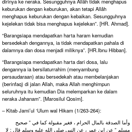
dirinya ke neraka. Sesungguhnya Allâh tidak menghapus
keburukan dengan keburukan, akan tetapi Allâh
menghapus keburukan dengan kebaikan. Sesungguhnya
kejelekan tidak bisa menghapus kejelekan”. [HR. Ahmad].
“Barangsiapa mendapatkan harta haram kemudian
bersedekah dengannya, ia tidak mendapatkan pahala di
dalamnya dan dosa menjadi miliknya”. [HR.Ibnu Hibban].
“Barangsiapa mendapatkan harta dari dosa, lalu
dengannya ia bersilaturrahim (menyambung
persaudaraan) atau bersedekah atau membelanjakan
(berinfaq) di jalan Allah, maka Allah menghimpun
seluruhnya itu kemudian Dia melemparkan ke dalam
neraka Jahanam”. [Marosilul Qosim].
– Kitab Jami’ul ‘Ulum wal Hikam (1/263-264):
وأما الصدقة بالمال الحرام ، فغير مقبولة كما في ” صحيح
مسلم ” عن ابن عمر ، عن النبي صلى الله عليه وسلم قال : لا