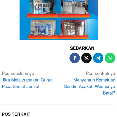
SEBARKAN
Navigasi
Pos sebelumnya
Pos berikutnya
pos
Jika Melaksanakan Qunut
Menyentuh Kemaluan
Pada Sholat Jum’at
Sendiri Apakah Wudhunya
Batal?
POS TERKAIT