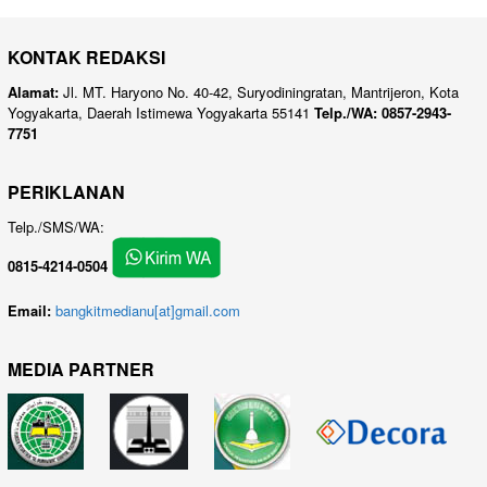
KONTAK REDAKSI
Alamat:
Jl. MT. Haryono No. 40-42, Suryodiningratan, Mantrijeron, Kota
Yogyakarta, Daerah Istimewa Yogyakarta 55141
Telp./WA: 0857-2943-
7751
PERIKLANAN
Telp./SMS/WA:
0815-4214-0504
Email:
bangkitmedianu[at]gmail.com
MEDIA PARTNER