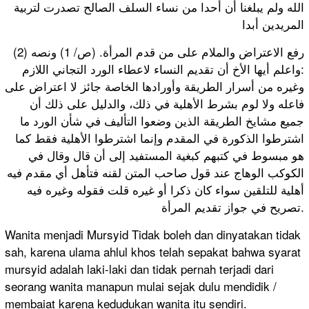
الله ولم يبلغنا أن أحدا من نساء السلف الصالح تصدرت لتربية
المريدين أبدا
(2) رفع الاعتراض والملام على من قدم المرأة. (ص/ 1) ونصه
:واعلم أيها الأخ أن تقديم النساء لاعطاء الورد التجاني اللازم
وغيره من أسرار الطريقة وأورادها الخاصة جائز لا اعتراض على
فاعله ولا لوم بشرط الأهلية في ذلك، والدليل على ذلك أن
جميع مشايخ الطريقة الذين وضعوا التأليف في شأن الورد ما
اشترطوا الذكورة في المقدم وإنما اشترطوا الأهلية فقط كما
هو مبسوط في كتبهم كبغية المستفيد إلى أن قال وقال في
الكوكب الوهاج عند قول صاحب المتن لقنه فتأهل أي مقدم فيه
أهلية للتلقين سواء كان ذكرا أو غيره قلت فقوله وغيره فيه
تصريح في جواز تقديم المرأة.
Wanita menjadi Mursyid Tidak boleh dan dinyatakan tidak
sah, karena ulama ahlul khos telah sepakat bahwa syarat
mursyid adalah laki-laki dan tidak pernah terjadi dari
seorang wanita manapun mulai sejak dulu mendidik /
membaiat karena kedudukan wanita itu sendiri.