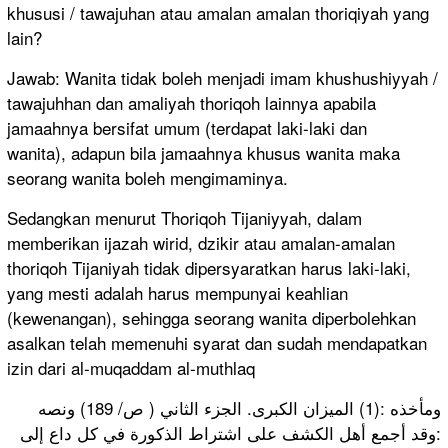
khususi / tawajuhan atau amalan amalan thoriqiyah yang
lain?
Jawab: Wanita tidak boleh menjadi imam khushushiyyah /
tawajuhhan dan amaliyah thoriqoh lainnya apabila
jamaahnya bersifat umum (terdapat laki-laki dan
wanita), adapun bila jamaahnya khusus wanita maka
seorang wanita boleh mengimaminya.
Sedangkan menurut Thoriqoh Tijaniyyah, dalam
memberikan ijazah wirid, dzikir atau amalan-amalan
thoriqoh Tijaniyah tidak dipersyaratkan harus laki-laki,
yang mesti adalah harus mempunyai keahlian
(kewenangan), sehingga seorang wanita diperbolehkan
asalkan telah memenuhi syarat dan sudah mendapatkan
izin dari al-muqaddam al-muthlaq
ومأخذه :(1) الميزان الكبرى. الجزء الثاني ( ص/ 189) ونصه
:وقد أجمع أهل الكشف على اشتراط الذكورة في كل داع إلى