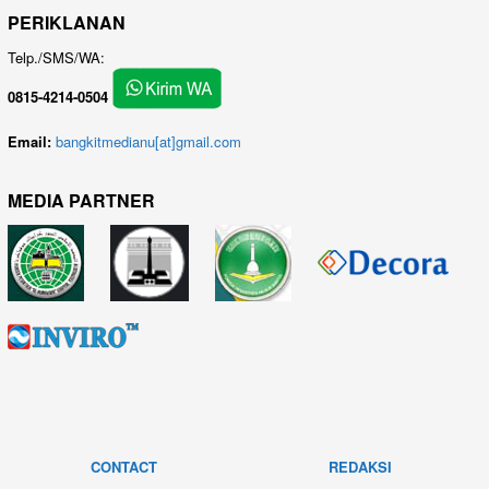
PERIKLANAN
Telp./SMS/WA:
0815-4214-0504
Email:
bangkitmedianu[at]gmail.com
MEDIA PARTNER
CONTACT
REDAKSI