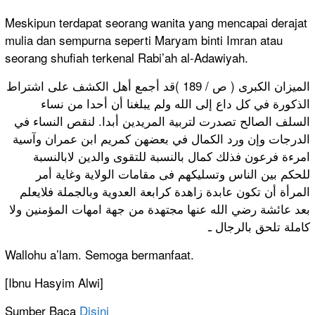
Meskipun terdapat seorang wanita yang mencapai derajat
mulia dan sempurna seperti Maryam binti Imran atau
seorang shufiah terkenal Rabi’ah al-Adawiyah.
الميزان الكبرى ( ص / 189 )قد أجمع أهل الكشف على اشتراط
الذكورة في كل داع إلى الله ولم يبلغنا أن أحدا من نساء
السلف الصالح تصدرت لتربية المريدين أبدا. لنقص النساء في
الدرجات وإن ورد الكمال في بعضهن كمريم ابن عمران وآسية
امرءة فرعون فذلك كمال بالنسبة للتقوى والدين لابالنسبة
للحكم بين الناس وتسليكهم فى مقامات الولاية وغاية أمر
المرأة أن تكون عابدة زاهدة كرابعة العدوية وبالجملة فلايعلم
بعد عائشة رضي الله عنها مجتهدة من جهة امهات المؤمنين ولا
كاملة تلحق بالرجال ـ
Wallohu a’lam. Semoga bermanfaat.
[Ibnu Hasyim Alwi]
Sumber Baca
Disini