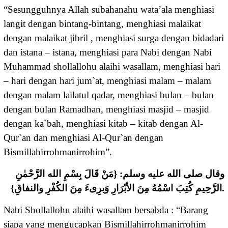
“Sesungguhnya Allah subahanahu wata’ala menghiasi
langit dengan bintang-bintang, menghiasi malaikat
dengan malaikat jibril , menghiasi surga dengan bidadari
dan istana – istana, menghiasi para Nabi dengan Nabi
Muhammad shollallohu alaihi wasallam, menghiasi hari
– hari dengan hari jum`at, menghiasi malam – malam
dengan malam lailatul qadar, menghiasi bulan – bulan
dengan bulan Ramadhan, menghiasi masjid – masjid
dengan ka`bah, menghiasi kitab – kitab dengan Al-
Qur`an dan menghiasi Al-Qur`an dengan
Bismillahirrohmanirrohim”.
وقال صلى الله عليه وسلم: {مَنْ قَالَ بِسْمِ الله الرَّحْمٰنِ
الرَّحِيمِ كُتِبَ اسْمُهُ مِنَ الأبْرَارِ وَبرِىءَ مِنَ الكُفْرِ والنفاقِ}.
Nabi Shollallohu alaihi wasallam bersabda : “Barang
siapa yang mengucapkan Bismillahirrohmanirrohim