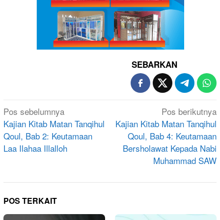
SEBARKAN
Navigasi
Pos sebelumnya
Pos berikutnya
pos
Kajian Kitab Matan Tanqihul
Kajian Kitab Matan Tanqihul
Qoul, Bab 2: Keutamaan
Qoul, Bab 4: Keutamaan
Laa Ilahaa Illalloh
Bersholawat Kepada Nabi
Muhammad SAW
POS TERKAIT