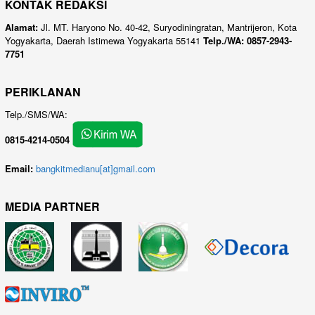
KONTAK REDAKSI
Alamat:
Jl. MT. Haryono No. 40-42, Suryodiningratan, Mantrijeron, Kota
Yogyakarta, Daerah Istimewa Yogyakarta 55141
Telp./WA: 0857-2943-
7751
PERIKLANAN
Telp./SMS/WA:
0815-4214-0504
Email:
bangkitmedianu[at]gmail.com
MEDIA PARTNER