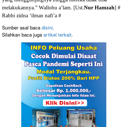
melakukannya.” Wallohu a’lam. [Ust.
Nur Hamzah
] #
Rabbi zidna ‘ilman nafi’a #
Sumber asal baca
disini
.
Silahkan baca juga
artikel terkait
.