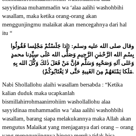
sayyidinaa muhammadin wa ‘alaa aalihi washohbihi
wasallam, maka ketika orang-orang akan
menggunjingmu malaikat akan mencegahnya dari hal
itu “
وقال صلى الله عليه وسلم: {إذا جَلَسْتُمْ مَجْلِسا فَقُولُوا
بِسْمِ الله الرَّحْمٰنِ الرَّحِيمِ وَصَلَّى الله عَلَى سِيِّدِنا محمدٍ
وَعَلى آلهِ وَصَحْبِهِ وَسَلَّم فإنَّ مَنْ فَعَلَ ذٰلكَ وَكَّلَ الله بِهِ
مَلَكا يَمْنَعَهُمْ مِنَ الغَيبةِ حَتَّى لا يَغْتَابُوكُمْ}.
Nabi Shollallohu alaihi wasallam bersabda : “Ketika
kalian duduk maka ucapkanlah
bismillahirrohmaanirrohiim washollallohu alaa
sayyidinaa muhammadin wa ‘alaa aalihi washohbihi
wasallam, barang siapa melakukannya maka Allah akan
mengutus Malaikat yang menjaganya dari orang – orang
yang menggunjingnya hingga mereka tidak bisa