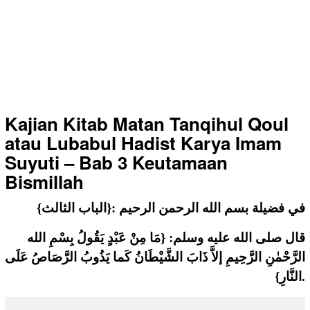
Kajian Kitab Matan Tanqihul Qoul
atau Lubabul Hadist Karya Imam
Suyuti – Bab 3 Keutamaan
Bismillah
{الباب الثالث}: في فضيلة بسم الله الرحمن الرحيم
قال صلى الله عليه وسلم: {مَا مِنْ عَبْدٍ يَقُولُ بِسْمِ الله
الرَّحْمٰنِ الرَّحِيمِ إلاَّ ذَابَ الشَّيْطَانُ كَما يَذُوبُ الرَّصَاصُ عَلَى
النَّارِ}.