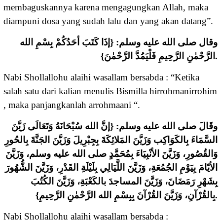
membaguskannya karena mengagungkan Allah, maka
diampuni dosa yang sudah lalu dan yang akan datang”.
وقال صلى الله عليه وسلم: {إذَا كَتَبَ أحَدُكُمْ بِسْمِ الله
الرَّحْمٰنِ الرَّحِيمِ فَلْيَمُدَّ الرَّحْمٰنَ}.
Nabi Shollallohu alaihi wasallam bersabda : “Ketika
salah satu dari kalian menulis Bismilla hirrohmanirrohim
, maka panjangkanlah arrohmaani “.
وقَالَ صلى الله عليه وسلم: {إنَّ الله سُبْحَانَهُ وَتَعَالَى زَيَّنَ
السَّمَاءَ بِالكَوَاكِب وَزَيَّنَ المَلائِكَةَ بِجِبْرِيلَ وَزَيَّنَ الجَنَّةَ بِالحُورِ
وَالقُصُورِ، وَزَيَّنَ الأنْبِيَاءَ بِمُحَمَّدٍ صلى الله عليه وسلم، وَزَيَّنَ
الأيّامَ بِيَوْمِ الجُمُعَةِ، وَزَيَّنَ اللَّيَالِي بِلَيْلَةِ القَدْرِ، وَزَيَّنَ الشُّهُورَ
بِشَهْرِ رَمَضَانَ، وَزَيَّنَ المساجدَ بالكَعْبَةِ، وَزَيَّنَ الكُتُبَ
بِالقُرْآنِ، وَزَيَّنَ القُرْآنَ بِبِسْمِ الله الرَّحْمٰنِ الرَّحِيمِ}.
Nabi Shollallohu alaihi wasallam bersabda :