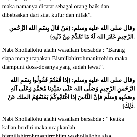
maka namanya dicatat sebagai orang baik dan
dibebaskan dari sifat kufur dan nifak”.
وقال صلى الله عليه وسلم: {مَنْ قَالَ بِسْمِ الله الرَّحْمٰنِ
الرَّحِيمِ غَفَرَ الله لَهُ مَا تَقَدَّمَ مِنْ ذَنْبِهِ}.
Nabi Shollallohu alaihi wasallam bersabda : “Barang
siapa mengucapakan Bismillahirrohmanirrohim maka
diampuni dosa-dosanya yang sudah lewat”.
وقال صلى الله عليه وسلم: {إذا قُمْتُمْ فَقُولُوا بِسْمِ الله
الرَّحْمٰنِ الرَّحِيمِ وَصَلَّى الله عَلَى سَيِّدِنا مُحَمَّدٍ وَعَلَى آلهِ
وصَحْبِهِ وَسَلَّمَ فإنَّ النَّاسَ إذا اغْتَابُوكُمْ يَمْنَعُهُمْ الملك عَنْ
ذٰلِكَ}.
Nabi Shollallohu alaihi wasallam bersabda : ” ketika
kalian berdiri maka ucapkanlah
bismillahirrohmaanirrohiim washollallohu alaa