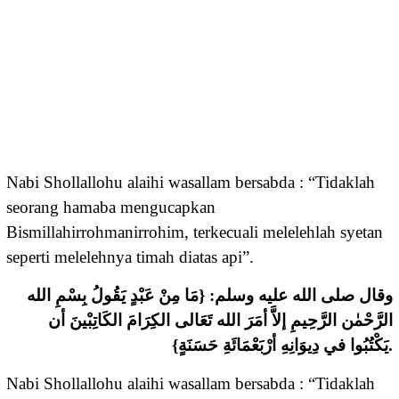
Nabi Shollallohu alaihi wasallam bersabda : “Tidaklah
seorang hamaba mengucapkan
Bismillahirrohmanirrohim, terkecuali melelehlah syetan
seperti melelehnya timah diatas api”.
وقال صلى الله عليه وسلم: {مَا مِنْ عَبْدٍ يَقُولُ بِسْمِ الله
الرَّحْمٰن الرَّحِيمِ إلاَّ أمَرَ الله تَعَالى الكِرَامَ الكَاتِبْينَ أن
يَكْتُبُوا في دِيوَانِهِ أرْبَعْمَائَةِ حَسَنَةٍ}.
Nabi Shollallohu alaihi wasallam bersabda : “Tidaklah