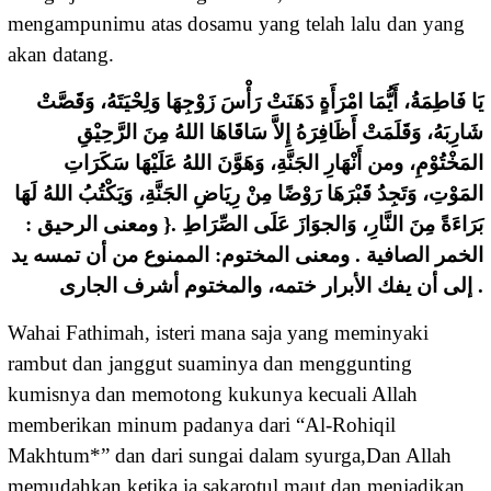
mengampunimu atas dosamu yang telah lalu dan yang
akan datang.
ﻳَﺎ ﻓَﺎﻃِﻤَﺔُ، ﺃَﻳُّﻤَﺎ ﺍﻣْﺮَﺃَﺓٍ ﺩَﻫَﻨَﺖْ ﺭَﺃْﺱَ ﺯَﻭْﺟِﻬَﺎ ﻭَﻟِﺤْﻴَﺘَﻪُ، ﻭَﻗَﺼَّﺖْ
ﺷَﺎﺭِﺑَﻪُ، ﻭَﻗَﻠَﻤَﺖْ ﺃَﻇَﺎﻓِﺮَﻩُ ﺇِﻻَّ ﺳَﺎﻗَﺎﻫَﺎ ﺍﻟﻠﻪُ ﻣِﻦَ ﺍﻟﺮَّﺣِﻴْﻖِ
ﺍﻟﻤَﺨْﺘُﻮْﻡِ، ﻭﻣﻦ ﺃَﻧْﻬَﺎﺭِ ﺍﻟﺠَﻨَّﺔِ، ﻭَﻫَﻮَّﻥَ ﺍﻟﻠﻪُ ﻋَﻠَﻴْﻬَﺎ ﺳَﻜَﺮَﺍﺕِ
ﺍﻟﻤَﻮْﺕِ، ﻭَﺗَﺠِﺪُ ﻗَﺒْﺮَﻫَﺎ ﺭَﻭْﺿًﺎ ﻣِﻦْ ﺭِﻳَﺎﺽِ ﺍﻟﺠَﻨَّﺔِ، ﻭَﻳَﻜْﺘُﺐُ ﺍﻟﻠﻪُ ﻟَﻬَﺎ
ﺑَﺮَﺍﺀَﺓً ﻣِﻦَ ﺍﻟﻨَّﺎﺭِ، ﻭَﺍﻟﺠﻮَﺍﺯَ ﻋَﻠَﻰ ﺍﻟﺼِّﺮَﺍﻁِ .{ ﻭﻣﻌﻨﻰ ﺍﻟﺮﺣﻴﻖ :
ﺍﻟﺨﻤﺮ ﺍﻟﺼﺎﻓﻴﺔ . ﻭﻣﻌﻨﻰ ﺍﻟﻤﺨﺘﻮﻡ: ﺍﻟﻤﻤﻨﻮﻉ ﻣﻦ ﺃﻥ ﺗﻤﺴﻪ ﻳﺪ
ﺇﻟﻰ ﺃﻥ ﻳﻔﻚ ﺍﻷﺑﺮﺍﺭ ﺧﺘﻤﻪ، ﻭﺍﻟﻤﺨﺘﻮﻡ ﺃﺷﺮﻑ ﺍﻟﺠﺎﺭﻯ .
Wahai Fathimah, isteri mana saja yang meminyaki
rambut dan janggut suaminya dan menggunting
kumisnya dan memotong kukunya kecuali Allah
memberikan minum padanya dari “Al-Rohiqil
Makhtum*” dan dari sungai dalam syurga,Dan Allah
memudahkan ketika ia sakarotul maut,dan menjadikan