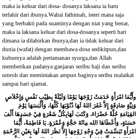
maka ia keluar dari dosa- dosanya laksana ia baru
terlahir dari ibunya.Wahai fathimah, isteri mana saja
yang berbakti pada suaminya dengan niat yang benar,
maka ia laksana keluar dari dosa-dosanya seperti hari
dimana ia dilahirkan ibunya,dan ia tidak keluar dari
dunia (wafat) dengan membawa dosa sedikitpun,dan
kuburnya adalah pertamanan syurga,dan Allah
memberikan padanya ganjaran seribu haji dan seribu
umroh dan memintakan ampun baginya seribu malaikat
sampai hari qiamat.
ﻭﺃَﻳُّﻤَﺎ ﺍﻣْﺮَﺃَﺓٍ ﺧَﺪَﻣَﺖْ ﺯَﻭْﺟَﻬَﺎ ﻳَﻮْﻣًﺎ ﻭَﻟَﻴْﻠَﺔً ﺑِﻄِﻴْﺐِ ﻧَﻔْﺲٍ ﻭَﺇِﺧْﻼَﺹٍ
ﻭَﻧِﻴَّﺔٍ ﺻَﺎﺩِﻗَﺔٍ ﺇِﻻَّ ﻏَﻔَﺮَ ﺍﻟﻠﻪُ ﻟَﻬَﺎ ﺫُﻧُﻮْﺑَﻬَﺎ ﻛُﻠَّﻬَﺎ، ﻭَﺃَﻟْﺒَﺴَﻬَﺎ ﻳَﻮْﻡَ
ﺍﻟﻘِﻴَﺎﻣَﺔِ ﺣُﻠَّﺔً ﺧَﻀْﺮَﺍﺀَ، ﻭَﻛَﺘَﺐَ ﻟَﻬَﺎﺑِﻜُﻞِّ ﺷَﻌْﺮَﺓٍ ﻓِﻲْ ﺟَﺴَﺪِﻫَﺎ ﺃَﻟْﻒَ
ﺣَﺴَﻨَﺔٍ، ﻭَﺃَﻋْﻄَﺎﻫَﺎ ﺍﻟﻠﻪ ﻣِﺎﺋَﺔَ ﺣَﺠَّﺔٍ ﻭَﻋُﻤْﺮَﺓٍ. ﻳَﺎ ﻓَﺎﻃِﻤَﺔُ، ﺃَﻳُّﻤَﺎ
ﺍﻣْﺮَﺃَﺓٍ ﺗَﺒَﺴَّﻤَﺖْ ﻓِﻲْ ﻭَﺟْﻪِ ﺯَﻭْﺟِﻬَﺎ ﺇِﻻَّ ﻧَﻈَﺮَ ﺍﻟﻠﻪُ ﻟَﻬَﺎ ﺑِﻌَﻴْﻦِ ﺍﻟﺮَّﺣْﻤَﺔِ