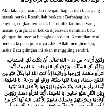
“ ﻟَﻮْﺷَﺎﺀَ ﺍﻟﻠﻪُ ﻳَﺎﻓَﺎِﻃَﻤُﺔ ﻟَﻄَﺤَﻨَﺖْ ﻟَﻚِ ﺍﻟﺮَّﺣَﺎ ﻭَﺣْﺪَﻫَﺎ،
Aku takut ya rosulallah menjadi bagian dari batu yang
masuk neraka.Rosulullah berkata : Berbahagilah
engkau, engkau termasuk batu milik fathimah yang
masuk syurga. Dan ketika dijelaskan demikian batu
gilingan itu merasa bahagia dan diam. Kemudian rosul
berkata kepada puterinya : Jika Allah menghendaki,
maka Batu gilingan ini akan menggiling sendiri.
ﻭَﻟَﻜِﻦْ ﺃَﺭَﺍﺩَ > ﺹ 13 < ﺍﻟﻠﻪُ ﺗَﻌَﺎﻟَﻰ ﺃَﻥْ ﻳَﻜْﺘُﺐَ ﻟَﻚِ ﺍﻟﺤَﺴَﻨَﺎﺕِ،
ﻭَﻳُﻜَﻔِّﺮَ ﻟَﻚِ ﺍﻟﺴﻴِّﺂﺕِ، ﻭَﻳَﺮْﻓَﻊَ ﻟَﻚِ ﺍﻟﺪَﺭَﺟَﺎﺕِ. ﻳَﺎ ﻓَﺎﻃِﻤَﺔُ، ﺃَﻳُّﻤَﺎ
ﺍﻣْﺮَﺃَﺓٍ ﻃَﺤَﻨَﺖْ ﻟِﺰَﻭْﺟِﻬَﺎ ﻭَﺃَﻭْﻻَﺩِﻫَﺎ ﺇﻻَّ ﻛَﺘَﺐَ ﺍﻟﻠﻪُ ﻟَﻬَﺎ ﺑِﻜُﻞِّ ﺣَﺒَّﺔٍ ﻣِﻦَ
ﺍﻟﻘَﻤْﺢِ ﺣَﺴَﻨَﺔً، ﻭَﻣَﺤَﺎ ﻋَﻨْﻬَﺎ ﺳَﻴِّﺌَﺔً، ﻭَﺭَﻓَﻊَ ﻟَﻬَﺎ ﺩَﺭَﺟَﺔً . ﻳَﺎ ﻓَﺎﻃِﻤَﺔُ،
ﺃَﻳُّﻤَﺎ ﺍﻣْﺮَﺃَﺓٍ ﻋَﺮِﻗَﺖْ ﻋِﻨْﺪَ ﻃَﺤِﻴْﻨِﻬَﺎ ﻟِﺰَﻭْﺟِﻬَﺎ ﺇﻻَّ ﺟَﻌَﻞَ ﺍﻟﻠﻪُ ﺑَﻴْﻨَﻬَﺎ
ﻭَﺑَﻴْﻦَ ﺍﻟﻨَّﺎﺭِ ﺳَﺒْﻊَ ﺧَﻨَﺎﺩِﻕَ. ﻳَﺎ ﻓَﺎﻃِﻤَﺔُ، ﺃَﻳُّﻤَﺎ ﺍﻣْﺮَﺃَﺓٍ ﺩَﻫَﻨَﺖْ ﺭُﺅُﻭْﺱَ
ﺃَﻭْﻻَﺩِﻫَﺎ ﻭَﺳَﺮَّﺣَﺘْﻬُﻢْ ﻭَﻏَﺴَﻠَﺖْ ﺛِﻴَﺎﺑَﻬُﻢْ ﺇﻻَّ ﻛَﺘَﺐَ ﺍﻟﻠﻪُ ﻟَﻬَﺎ ﺃَﺟْﺮَ ﻣَﻦْ