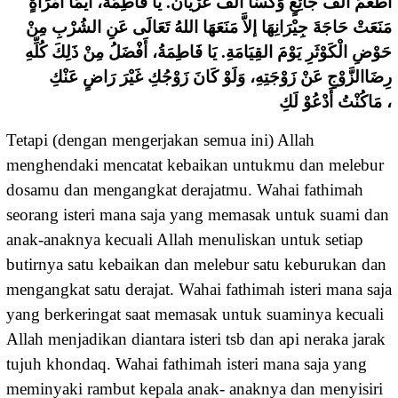
ﺃَﻃْﻌَﻢَ ﺃَﻟْﻒَ ﺟَﺎﺋِﻊٍ ﻭَﻛَﺴَﺎ ﺃَﻟْﻒَ ﻋُﺮْﻳَﺎﻥ. ﻳَﺎ ﻓَﺎﻃِﻤَﺔُ، ﺃَﻳُّﻤَﺎ ﺍﻣْﺮَﺃَﺓٍ
ﻣَﻨَﻌَﺖْ ﺣَﺎﺟَﺔَ ﺟِﻴْﺮَﺍﻧِﻬَﺎ ﺇﻻَّ ﻣَﻨَﻌَﻬَﺎ ﺍﻟﻠﻪُ ﺗَﻌَﺎﻟَﻰ ﻋَﻦِ ﺍﻟﺸُﺮْﺏِ ﻣِﻦْ
ﺣَﻮْﺽِ ﺍﻟْﻜَﻮْﺛَﺮِ ﻳَﻮْﻡَ ﺍﻟﻘِﻴَﺎﻣَﺔِ. ﻳَﺎ ﻓَﺎﻃِﻤَﺔُ، ﺃَﻓْﻀَﻞُ ﻣِﻦْ ﺫَﻟِﻚَ ﻛُﻠِّﻪِ
ﺭِﺿَﺎﺍﻟﺰَّﻭْﺝِ ﻋَﻦْ ﺯَﻭْﺟَﺘِﻪِ، ﻭَﻟَﻮْ ﻛَﺎﻥَ ﺯَﻭْﺟُﻚِ ﻏَﻴْﺮَ ﺭَﺍﺽٍ ﻋَﻨْﻚِ
ﻣَﺎﻛُﻨْﺖُ ﺃَﺩْﻋُﻮْ ﻟَﻚِ ،
Tetapi (dengan mengerjakan semua ini) Allah
menghendaki mencatat kebaikan untukmu dan melebur
dosamu dan mengangkat derajatmu. Wahai fathimah
seorang isteri mana saja yang memasak untuk suami dan
anak-anaknya kecuali Allah menuliskan untuk setiap
butirnya satu kebaikan dan melebur satu keburukan dan
mengangkat satu derajat. Wahai fathimah isteri mana saja
yang berkeringat saat memasak untuk suaminya kecuali
Allah menjadikan diantara isteri tsb dan api neraka jarak
tujuh khondaq. Wahai fathimah isteri mana saja yang
meminyaki rambut kepala anak- anaknya dan menyisiri