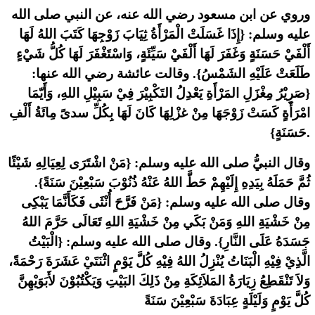
وروي عن ابن مسعود رضي الله عنه، عن النبي صلى الله
عليه وسلم: {إِذَا غَسَلَتْ الْمَرْأَةُ ثِيَابَ زَوْجِهَا كَتَبَ اللهُ لَهَا
أَلْفَيْ حَسَنَةٍ وَغَفَرَ لَهَا أَلْفَيْ سَيِّئَةٍ، وَاسْتَغْفَرَ لَهَا كُلُّ شَيْءٍ
طَلَعَتْ عَلَيْهِ الشَمْسُ}. وقالت عائشة رضي الله عنها:
{صَرِيْرُ مِغْزَلِ المَرْأَةِ يَعْدِلُ التَكْبِيْرَ فِيْ سَبِيْلِ اللهِ، وَأَيّمَا
امْرَأَةٍ كَسَتْ زَوْجَهَا مِنْ غزْلِهَا كَانَ لَهَا بِكُلِّ سدىً مِائَةُ أَلْفِ
حَسَنَةٍ}.
وقال النبيُّ صلى الله عليه وسلم: {مَنْ اشْتَرَى لِعِيَالِهِ شَيْئًا
ثُمَّ حَمَلَهُ بِيَدِهِ إِلَيْهِمْ حَطَّ اللهُ عَنْهُ ذُنُوْبَ سَبْعِيْنَ سَنَةً}.
وقال صلى الله عليه وسلم: {مَنْ فَرَّحَ أُنْثَى فَكَأَنَّمَا يَبْكِى
مِنْ خَشْيَةِ اللهِ وَمَنْ بَكَي مِنْ خَشْيَةِ اللهِ تَعَالَى حَرَّمَ اللهُ
جَسَدَهُ عَلَى النَّارِ}. وقال صلى الله عليه وسلم: {الْبَيْتُ
الَّذِيْ فِيْهِ الْبَنَاتُ يُنْزِلُ اللهُ فِيْهِ كُلَّ يَوْمٍ اثْنَتَيْ عَشَرَةَ رَحْمَةً،
وَلاَ تَنْقَطِعُ زِيَارَةُ المَلاَئِكَةِ مِنْ ذَلِكَ البَيْتِ وَيَكْتُبُوْنَ لأَبَوَيْهِنَّ
كُلَّ يَوْمٍ وَلَيْلَةٍ عِبَادَةَ سَبْعِيْنَ سَنَةً