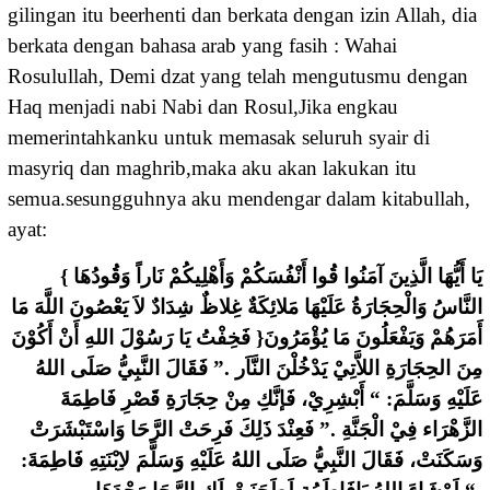
gilingan itu beerhenti dan berkata dengan izin Allah, dia
berkata dengan bahasa arab yang fasih : Wahai
Rosulullah, Demi dzat yang telah mengutusmu dengan
Haq menjadi nabi Nabi dan Rosul,Jika engkau
memerintahkanku untuk memasak seluruh syair di
masyriq dan maghrib,maka aku akan lakukan itu
semua.sesungguhnya aku mendengar dalam kitabullah,
ayat:
{ ﻳَﺎ ﺃَﻳُّﻬَﺎ ﺍﻟَّﺬِﻳﻦَ ﺁﻣَﻨُﻮﺍ ﻗُﻮﺍ ﺃَﻧْﻔُﺴَﻜُﻢْ ﻭَﺃَﻫْﻠِﻴﻜُﻢْ ﻧَﺎﺭﺍً ﻭَﻗُﻮﺩُﻫَﺎ
ﺍﻟﻨَّﺎﺱُ ﻭَﺍﻟْﺤِﺠَﺎﺭَﺓُ ﻋَﻠَﻴْﻬَﺎ ﻣَﻼﺋِﻜَﺔٌ ﻏِﻼﻅٌ ﺷِﺪَﺍﺩٌ ﻻَ ﻳَﻌْﺼُﻮﻥَ ﺍﻟﻠَّﻪَ ﻣَﺎ
ﺃَﻣَﺮَﻫُﻢْ ﻭَﻳَﻔْﻌَﻠُﻮﻥَ ﻣَﺎ ﻳُﺆْﻣَﺮُﻭﻥَ{ ﻓَﺨِﻔْﺖُ ﻳَﺎ ﺭَﺳُﻮْﻝَ ﺍﻟﻠﻪِ ﺃَﻥْ ﺃَﻛُﻮْﻥَ
ﻣِﻦَ ﺍﻟﺤِﺠَﺎﺭَﺓِ ﺍﻟﻼَّﺗِﻲْ ﻳَﺪْﺧُﻠْﻦَ ﺍﻟﻨَّﺎَﺭ .” ﻓَﻘَﺎﻝَ ﺍﻟﻨَّﺒِﻲُّ ﺻَﻠَﻰ ﺍﻟﻠﻪُ
ﻋَﻠَﻴْﻪِ ﻭَﺳَﻠَّﻢَ: “ ﺃَﺑْﺸِﺮِﻱْ، ﻓَﺈﻧَّﻚِ ﻣِﻦْ ﺣِﺠَﺎﺭَﺓِ ﻗَﺼْﺮِ ﻓَﺎﻃِﻤَﺔَ
ﺍﻟﺰَّﻫْﺮَﺍﺀ ﻓِﻲْ ﺍﻟْﺠَﻨَّﺔِ .” ﻓَﻌِﻨْﺪَ ﺫَﻟِﻚَ ﻓَﺮِﺣَﺖْ ﺍﻟﺮَّﺣَﺎ ﻭَﺍﺳْﺘَﺒْﺸَﺮَﺕْ
ﻭَﺳَﻜَﻨَﺖْ، ﻓَﻘَﺎﻝَ ﺍﻟﻨَّﺒِﻲُّ ﺻَﻠَﻰ ﺍﻟﻠﻪُ ﻋَﻠَﻴْﻪِ ﻭَﺳَﻠَّﻢَ ﻻِﺑْﻨَﺘِﻪِ ﻓَﺎﻃِﻤَﺔَ: