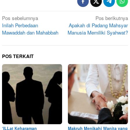
Navigasi
Pos sebelumnya
Pos berikutnya
pos
Inilah Perbedaan
Apakah di Padang Mahsyar
Mawaddah dan Mahabbah
Manusia Memiliki Syahwat?
POS TERKAIT
‘ILLat Keharaman
Makruh Menikahi Wanita yang