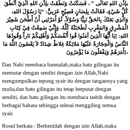
ﺑﺈﺫْﻥِ ﺍﻟﻠﻪِ ﺗَﻌَﺎﻟَﻰ ” ، ﻓَﺴَﻜَﻨَﺖْ ﻭَﻧَﻄَﻘَﺖْ ﺑﺈﺫْﻥِ ﺍﻟﻠﻪِ ﺍﻟَّﺬِﻱْ ﺃَﻧْﻄَﻖَ
ﻛُﻞَّ ﺷَﻲْﺀٍ، ﻓَﻘَﺎﻟَﺖْ ﺑِﻠِﺴَﺎﻥٍ ﻓَﺼِﻴْﺢٍ ﻋَﺮَﺑِﻲٍّ: “ﻳَﺎ ﺭَﺳُﻮْﻝَ ﺍﻟﻠﻪِ،
ﻭَﺍﻟَّﺬِﻱ ﺑَﻌَﺜَﻚَ ﺑِﺎﻟﺤَﻖِّ ﻧَﺒِﻴًّﺎ ﻭَﺳُﻮْﻻً، ﻟَﻮْ ﺃَﻣَﺮْﺗَﻨِﻲ ﺃَﻥْ ﺃَﻃْﺤَﻦَ ﺷَﻌِﻴْﺮَ
ﺍﻟْﻤَﺸْﺮِﻕِ ﻭَﺍﻟﻤَﻐْﺮِﺏِ ﻟَﻄَﺤَﻨَﺘْﻪُ ﻛُﻠَّﻪُ، ﻭَﺇِﻧِّﻲْ ﺳَﻤِﻌْﺖُ ﻓِﻲْ ﻛِﺘَﺎﺏِ
ﺍﻟﻠﻪِ: }ﻳَﺎ ﺃَﻳُّﻬَﺎ ﺍﻟَّﺬِﻳﻦَ ﺁﻣَﻨُﻮﺍ ﻗُﻮﺍ ﺃَﻧْﻔُﺴَﻜُﻢْ ﻭَﺃَﻫْﻠِﻴﻜُﻢْ ﻧَﺎﺭﺍً ﻭَﻗُﻮﺩُﻫَﺎ
ﺍﻟﻨَّﺎﺱُ ﻭَﺍﻟْﺤِﺠَﺎﺭَﺓُ ﻋَﻠَﻴْﻬَﺎ ﻣَﻼﺋِﻜَﺔٌ ﻏِﻼﻅٌ ﺷِﺪَﺍﺩٌ ﻻَ ﻳَﻌْﺼُﻮﻥَ ﺍﻟﻠَّﻪَ ﻣَﺎ
ﺃَﻣَﺮَﻫُﻢْ ﻭَﻳَﻔْﻌَﻠُﻮﻥَ ﻣَﺎ ﻳُﺆْﻣَﺮُﻭﻥَ}،
Dan Nabi membaca basmalah,maka batu gilingan itu
memutar dengan sendiri dengan izin Allah,Nabi
mengumpulkan tepung syair itu dengan tangannya yang
mulia,dan batu gilingan itu tetap berputar dengan
sendiri, dan batu gilingan itu membaca tasbih dengan
berbagai bahasa sehingga selesai menggiling semua
syair.
Rosul berkata : Berhentilah dengan izin Allah,maka