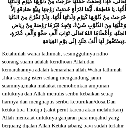
ﺗَﻌَﺎﻟَﻰ، ﻓَﺈِﺫَﺍ ﻭَﺿَﻌَﺖْ ﺣَﻤْﻠَﻬَﺎ ﺧَﺮَﺟَﺖْ ﻣِﻦْ ﺫُﻧُﻮْﺑِﻬَﺎ ﻛَﻴَﻮْﻡِ ﻭَﻟَﺪَﺗْﻬَﺎ
ﺃُﻣُّﻬَﺎ. ﻳَﺎ ﻓَﺎﻃِﻤَﺔُ، ﺃَﻳُّﻤَﺎ ﺍﻣْﺮَﺃَﺓٍ ﺧَﺪَﻣَﺖْ ﺯَﻭْﺟَﻬَﺎ ﺑِﻨِﻴَّﺔٍ ﺻَﺎﺩِﻗَﺔٍ ﺇﻻَّ
ﺧَﺮَﺟَﺖْ ﻣِﻦْ ﺫُﻧُﻮْﺑِﻬَﺎ ﻛَﻴَﻮْﻡِ ﻭَﻟَﺪَﺗْﻬَﺎ ﺃُﻣُّﻬَﺎ، ﻭَﻟَﻢْ ﺗَﺨْﺮُﺝْ ﻣِﻦَ ﺍﻟﺪُﻧْﻴَﺎ
ﻭَﻋَﻠْﻴْﻬَﺎ ﻣِﻦَ ﺍﻟﺬُﻧُﻮْﺏِ ﺷَﻲْﺀٌ، ﻭَﺗَﺠِﺪُ ﻗَﺒْﺮَﻫَﺎ ﺭَﻭْﺿَﺔً ﻣِﻦْ ﺭِﻳَﺎﺽِ
ﺍﻟﺠَﻨَّﺔِ، ﻭَﺃَﻋْﻄَﺎﻫَﺎ ﺍﻟﻠﻪُ ﺗَﻌَﺎﻟَﻰ ﺛَﻮَﺍﺏَ ﺃَﻟْﻒِ ﺣَﺠَّﺔٍ ﻭَﺃَﻟْﻒِ ﻋُﻤْﺮَﺓٍ،
ﻭَﻳَﺴْﺘَﻐْﻔِﺮُ ﻟَﻬَﺎ ﺃَﻟْﻒُ ﻣَﻠَﻚٍ ﺇِﻟَﻰ ﻳَﻮْﻡِ ﺍﻟﻘِﻴَﺎﻣَﺔِ.
Ketahuilah wahai fathimah, sesungguhnya ridho
seorang suami adalah keridhoan Allah,dan
kemarahannya adalah kemarahan allah.Wahai fathimah
,Jika seorang isteri sedang mengandung janin
suaminya,maka malaikat memohonkan ampunan
untuknya dan Allah menulis seribu kebaikan setiap
harinya dan menghapus seribu keburukan/dosa,Dan
ketika tiba Tholqu (sakit perut karena akan melahirkan)
Allah mencatat untuknya ganjaran para mujahid yang
berjuang dijalan Allah.Ketika jabang bayi sudah terlahir