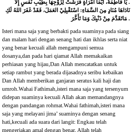
. ﻳَﺎ ﻓَﺎﻃِﻤَﺔُ، ﺃَﻳُّﻤَﺎ ﺍﻣْﺮَﺃَﺓٍ ﻓَﺮَﺷَﺖْ ﻟِﺰَﻭْﺟِﻬَﺎ ﺑِﻄِﻴْﺐِ ﻧَﻔْﺲٍ ﺇِﻻَّ
ﻧَﺎﺩَﺍﻫَﺎ ﻣُﻨَﺎﺩٍ ﻣِﻦَ ﺍﻟﺴَّﻤَﺎﺀِ: ﺍﺳْﺘَﻘْﺒِﻠِﻲْ ﺍﻟﻌَﻤَﻞَ، ﻓَﻘَﺪْ ﻏَﻔَﺮَ ﺍﻟﻠﻪُ ﻟَﻚِ
ﻣَﺎﺗَﻘَﺪَّﻡَ ﻣِﻦْ ﺫَﻧْﺒِﻚَ ﻭَﻣَﺎ ﺗَﺄَﺧَّﺮَ .
Isteri mana saja yang berbakti pada suaminya pada siang
dan malam hari dengan senang hati dan ikhlas serta niat
yang benar kecuali allah mengampuni semua
dosanya,dan pada hari qiamat Allah memakaikan
perhiasan yang hijau,Dan Allah mencatatkan untuk
setiap rambut yang berada dijasadnya seribu kebaikan
Dan Allah memberikan ganjaran seratus kali haji dan
umroh.Wahai Fathimah,isteri mana saja yang tersenyum
didepan suaminya kecuali Allah akan memandangnya
dengan pandangan rohmat.Wahai fathimah,isteri mana
saja yang melayani jima’ suaminya dengan senang
hati,kecuali ada suara dari langit: Engkau telah
mengerjakan amal dengan benar, Allah telah