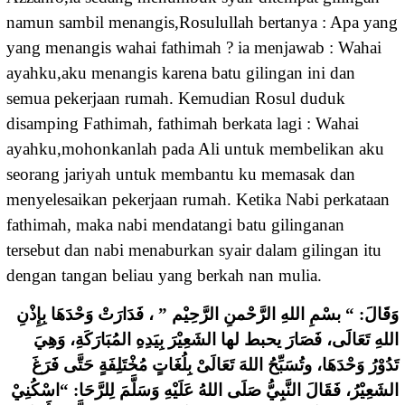
namun sambil menangis,Rosulullah bertanya : Apa yang
yang menangis wahai fathimah ? ia menjawab : Wahai
ayahku,aku menangis karena batu gilingan ini dan
semua pekerjaan rumah. Kemudian Rosul duduk
disamping Fathimah, fathimah berkata lagi : Wahai
ayahku,mohonkanlah pada Ali untuk membelikan aku
seorang jariyah untuk membantu ku memasak dan
menyelesaikan pekerjaan rumah. Ketika Nabi perkataan
fathimah, maka nabi mendatangi batu gilinganan
tersebut dan nabi menaburkan syair dalam gilingan itu
dengan tangan beliau yang berkah nan mulia.
ﻭَﻗَﺎﻝَ: “ ﺑﺴْﻢِ ﺍﻟﻠﻪِ ﺍﻟﺮَّﺣْﻤﻦِ ﺍﻟﺮَّﺣِﻴْﻢ ” ، ﻓَﺪَﺍﺭَﺕْ ﻭَﺣْﺪَﻫَﺎ ﺑِﺈِﺫْﻥِ
ﺍﻟﻠﻪِ ﺗَﻌَﺎﻟَﻰ، ﻓَﺼَﺎﺭَ ﻳﺤﺒﻂ ﻟﻬﺎ ﺍﻟﺸَﻌِﻴْﺮَ ﺑِﻴَﺪِﻩِ ﺍﻟﻤُﺒَﺎﺭَﻛَﺔِ، ﻭَﻫِﻲَ
ﺗَﺪُﻭْﺭُ ﻭَﺣْﺪَﻫَﺎ، ﻭﺗُﺴَﺒِّﺢُ ﺍﻟﻠﻪَ ﺗَﻌَﺎﻟَﻰْ ﺑِﻠُﻐَﺎﺕٍ ﻣُﺨْﺘَﻠِﻔَﺔٍ ﺣَﺘَّﻰ ﻓَﺮَﻍَ
ﺍﻟﺸَﻌِﻴْﺮُ، ﻓَﻘَﺎﻝَ ﺍﻟﻨَّﺒِﻲُّ ﺻَﻠَﻰ ﺍﻟﻠﻪُ ﻋَﻠَﻴْﻪِ ﻭَﺳَﻠَّﻢَ ﻟِﻠﺮَّﺣَﺎ: “ﺍﺳْﻜُﻨِﻲْ