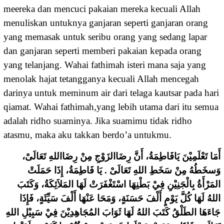
meereka dan mencuci pakaian mereka kecuali Allah
menuliskan untuknya ganjaran seperti ganjaran orang
yang memasak untuk seribu orang yang sedang lapar
dan ganjaran seperti memberi pakaian kepada orang
yang telanjang. Wahai fathimah isteri mana saja yang
menolak hajat tetangganya kecuali Allah mencegah
darinya untuk meminum air dari telaga kautsar pada hari
qiamat. Wahai fathimah,yang lebih utama dari itu semua
adalah ridho suaminya. Jika suamimu tidak ridho
atasmu, maka aku takkan berdo’a untukmu.
ﺃَﻣَﺎ ﺗَﻌْﻠَﻤِﻴْﻦَ ﻳَﺎﻓَﺎﻃِﻤَﺔُ، ﺃَﻥَّ ﺭِﺿَﺎﺍﻟﺰَﻭْﺝِ ﻣِﻦْ ﺭِﺿَﺎﺍﻟﻠﻪِ ﺗَﻌَﺎﻟَﻰْ،
ﻭَﺳﺨَﻄُﻪُ ﻣِﻦْ ﺳَﺨَﻂِ ﺍﻟﻠﻪِ ﺗَﻌَﺎﻟَﻰْ . ﻳَﺎ ﻓَﺎﻃِﻤَﺔُ، ﺇِﺫَﺍ ﺣَﻤَﻠَﺖْ
ﺍﻟﻤَﺮْﺃَﺓُ ﺑِﺎﻟْﺠَﻨِﻴْﻦِ ﻓِﻲْ ﺑَﻄْﻨِﻬَﺎ ﺍﺳْﺘَﻐْﻔَﺮَﺕْ ﻟَﻬَﺎ ﺍﻟﻤَﻼَﺋِﻜَﺔُ، ﻭَﻛَﺘَﺐَ
ﺍﻟﻠﻪُ ﻟَﻬَﺎ ﻛُﻞَّ ﻳَﻮْﻡٍ ﺃَﻟْﻒَ ﺣَﺴَﻨَﺔٍ، ﻭَﻣَﺤَﺎ ﻋَﻨْﻬَﺎ ﺃَﻟْﻒَ ﺳَﻴِّﺌَﺔٍ، ﻓَﺈِﺫَﺍ
ﺟَﺎﺀَﻫَﺎ ﺍﻟﻄَﻠْﻖُ ﻛَﺘَﺐَ ﺍﻟﻠﻪُ ﻟَﻬَﺎ ﺛَﻮَﺍﺏَ ﺍﻟﻤُﺠَﺎﻫِﺪِﻳْﻦَ ﻓِﻲْ ﺳَﺒِﻴْﻞِ ﺍﻟﻠﻪِ