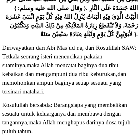
ﺍﻟﻠﻪُ ﺟَﺴَﺪَﻩُ ﻋَﻠَﻰ ﺍﻟﻨَّﺎﺭِ .{ ﻭﻗﺎﻝ ﺻﻠﻰ ﺍﻟﻠﻪ ﻋﻠﻴﻪ ﻭﺳﻠﻢ: }
ﺍﻟْﺒَﻴْﺖُ ﺍﻟَّﺬِﻱْ ﻓِﻴْﻪِ ﺍﻟْﺒَﻨَﺎﺕُ ﻳُﻨْﺰِﻝُ ﺍﻟﻠﻪُ ﻓِﻴْﻪِ ﻛُﻞَّ ﻳَﻮْﻡٍ ﺍﺛْﻨَﺘَﻲْ ﻋَﺸَﺮَﺓَ
ﺭَﺣْﻤَﺔً، ﻭَﻻَ ﺗَﻨْﻘَﻄِﻊُ ﺯِﻳَﺎﺭَﺓُ ﺍﻟﻤَﻼَﺋِﻜَﺔِ ﻣِﻦْ ﺫَﻟِﻚَ ﺍﻟﺒَﻴْﺖِ ﻭَﻳَﻜْﺘُﺒُﻮْﻥَ
ﻷَﺑَﻮَﻳْﻬِﻦَّ ﻛُﻞَّ ﻳَﻮْﻡٍ ﻭَﻟَﻴْﻠَﺔٍ ﻋِﺒَﺎﺩَﺓَ ﺳَﺒْﻌِﻴْﻦَ ﺳَﻨَﺔً }.
Diriwayatkan dari Abi Mas’ud r.a, dari Rosulillah SAW:
Tetkala seorang isteri mencucikan pakaian
suaminya,maka Allah mencatat baginya dua ribu
kebaikan dan mengampuni dua ribu keburukan,dan
memohonkan ampun baginya setiap sesuatu yang
tersinari matahari.
Rosulullah bersabda: Barangsiapa yang membelikan
sesuatu untuk keluarganya dan membawa dengan
tangannya,maka Allah menghapus darinya dosa tujuh
puluh tahun.