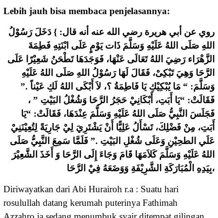
Lebih jauh bisa membaca penjelasannya:
ﺭﻭﻱ ﻋﻦ ﺃﺑﻲ ﻫﺮﻳﺮﺓ ﺭﺿﻲ ﺍﻟﻠﻪ ﻋﻨﻪ ﺃﻧﻪ ﻗﺎﻝ: } ﺩَﺧَﻞَ ﺭَﺳُﻮْﻝُ
ﺍﻟﻠﻪِ ﺻَﻠَﻰ ﺍﻟﻠﻪُ ﻋَﻠَﻴْﻪِ ﻭَﺳَﻠَّﻢَ ﺫَﺍﺕ ﻳَﻮْﻡٍ ﻋَﻠَﻰ ﺍﺑْﻨَﺘِﻪِ ﻓَﻄِﻤَﺔَ
ﺍﻟﺰَّﻫْﺮَﺍﺀ ﺭَﺿِﻲَ ﺍﻟﻠﻪُ ﺗَﻌَﺎﻟَﻰ ﻋَﻨْﻬَﺎ، ﻓَﻮَﺟَﺪَﻫَﺎ ﺗَﻄْﺤَﻦُ ﺷَﻌِﻴْﺮًﺍ ﻋَﻠَﻰ
ﺍﻟﺮَّﺣَﺎ ﻭَﻫِﻲَ ﺗَﺒْﻜِﻰْ، ﻓَﻘَﺎﻝَ ﻟَﻬَﺎ ﺭَﺳُﻮْﻝُ ﺍﻟﻠﻪِ ﺻَﻠَﻰ ﺍﻟﻠﻪُ ﻋَﻠَﻴْﻪِ
ﻭَﺳَﻠَّﻢَ: “ ﻣَﺎ ﻳُﺒْﻜِﻴْﻚِ ﻳَﺎ ﻓَﺎﻃِﻤَﺔُ ؟، ﻻَ ﺃَﺑْﻜَﻰ ﺍﻟﻠﻪُ ﻟَﻚِ ﻋَﻴْﻨﺎً .”
ﻓَﻘَﺎﻟَﺖْ: “ﻳَﺎ ﺃَﺑَﺖِ، ﺃَﺑْﻜَﺎﻧِﻲْ ﺣَﺠَﺮُ ﺍﻟﺮَّﺣَﺎ ﻭَﺷُﻐْﻞُ ﺍﻟﺒَﻴْﺖِ ” ،
ﻓَﺠَﻠَﺲَ ﺍﻟﻨَّﺒِﻲُّ ﺻَﻠَﻰ ﺍﻟﻠﻪُ ﻋَﻠَﻴْﻪِ ﻭَﺳَﻠَّﻢَ ﻋِﻨْﺪَﻫَﺎ، ﻓَﻘَﺎﻟَﺖْ: “ﻳَﺎ
ﺃَﺑَﺖِ، ﻣِﻦْ ﻓَﻀْﻠِﻚَ، ﺗَﺴْﺄَﻝُ ﻋَﻠِﻴًّﺎ ﺃَﻥْ ﻳَﺸْﺘَﺮِﻱَ ﻟِﻲْ ﺟَﺎﺭِﻳَﺔً ﻟِﺘُﻌِﻴْﻨَﻨِﻲْ
ﻋَﻠَﻲ ﺍﻟﻄﺤِﻴْﻦِ ﻭَﻋَﻠَﻰ ﺷُﻐْﻞِ ﺍﻟﺒَﻴْﺖِ .” ﻓَﻠَﻤَّﺎ ﺳَﻤِﻊَ ﺍﻟﻨَّﺒِﻲُّ ﺻَﻠَﻰ
ﺍﻟﻠﻪُ ﻋَﻠَﻴْﻪِ ﻭَﺳَﻠَّﻢَ ﻛَﻼَﻣَﻬَﺎ ﻗَﺎﻡَ ﻭَﺟَﺎﺀَ ﺇِﻟَﻰ ﺍﻟﺮَّﺣَﺎ ﻭَ ﺃَﺧَﺬَ ﺍﻟﺸَّﻌِﻴْﺮَ
ﺑِﻴَﺪِﻩِ ﺍﻟْﻤُﺒَﺎﺭَﻛَﺔِ ﺍﻟﺸَّﺮِﻳْﻔَﺔِ ﻭَﻭَﺿَﻌَﻪُ ﻓِﻲْ ﺍﻟﺮَّﺣَﺎ،
Diriwayatkan dari Abi Hurairoh r.a : Suatu hari
rosulullah datang kerumah puterinya Fathimah
Azzahro,ia sedang menumbuk syair ditempat gilingan