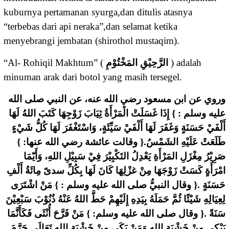
kuburnya pertamanan syurga,dan ditulis atasnya
“terbebas dari api neraka”,dan selamat ketika
menyebrangi jembatan (shirothol mustaqim).
“Al- Rohiqil Makhtum” (
ﺍﻟﺮَّﺣِﻴْﻖِ ﺍﻟﻤَﺨْﺘُﻮْﻡِ
) adalah
minuman arak dari botol yang masih tersegel.
ﻭﺭﻭﻱ ﻋﻦ ﺍﺑﻦ ﻣﺴﻌﻮﺩ ﺭﺿﻲ ﺍﻟﻠﻪ ﻋﻨﻪ، ﻋﻦ ﺍﻟﻨﺒﻲ ﺻﻠﻰ ﺍﻟﻠﻪ
ﻋﻠﻴﻪ ﻭﺳﻠﻢ : } ﺇِﺫَﺍ ﻏَﺴَﻠَﺖْ ﺍﻟْﻤَﺮْﺃَﺓُ ﺛِﻴَﺎﺏَ ﺯَﻭْﺟِﻬَﺎ ﻛَﺘَﺐَ ﺍﻟﻠﻪُ ﻟَﻬَﺎ
ﺃَﻟْﻔَﻲْ ﺣَﺴَﻨَﺔٍ ﻭَﻏَﻔَﺮَ ﻟَﻬَﺎ ﺃَﻟْﻔَﻲْ ﺳَﻴِّﺌَﺔٍ، ﻭَﺍﺳْﺘَﻐْﻔَﺮَ ﻟَﻬَﺎ ﻛُﻞُّ ﺷَﻲْﺀٍ
ﻃَﻠَﻌَﺖْ ﻋَﻠَﻴْﻪِ ﺍﻟﺸَﻤْﺲُ.{ ﻭﻗﺎﻟﺖ ﻋﺎﺋﺸﺔ ﺭﺿﻲ ﺍﻟﻠﻪ ﻋﻨﻬﺎ: }
ﺻَﺮِﻳْﺮُ ﻣِﻐْﺰَﻝِ ﺍﻟﻤَﺮْﺃَﺓِ ﻳَﻌْﺪِﻝُ ﺍﻟﺘَﻜْﺒِﻴْﺮَ ﻓِﻲْ ﺳَﺒِﻴْﻞِ ﺍﻟﻠﻪِ، ﻭَﺃَﻳّﻤَﺎ
ﺍﻣْﺮَﺃَﺓٍ ﻛَﺴَﺖْ ﺯَﻭْﺟَﻬَﺎ ﻣِﻦْ ﻏﺰْﻟِﻬَﺎ ﻛَﺎﻥَ ﻟَﻬَﺎ ﺑِﻜُﻞِّ ﺳﺪﻯً ﻣِﺎﺋَﺔُ ﺃَﻟْﻒِ
ﺣَﺴَﻨَﺔٍ .{ ﻭﻗﺎﻝ ﺍﻟﻨﺒﻲُّ ﺻﻠﻰ ﺍﻟﻠﻪ ﻋﻠﻴﻪ ﻭﺳﻠﻢ : } ﻣَﻦْ ﺍﺷْﺘَﺮَﻯ
ﻟِﻌِﻴَﺎﻟِﻪِ ﺷَﻴْﺌًﺎ ﺛُﻢَّ ﺣَﻤَﻠَﻪُ ﺑِﻴَﺪِﻩِ ﺇِﻟَﻴْﻬِﻢْ ﺣَﻂَّ ﺍﻟﻠﻪُ ﻋَﻨْﻪُ ﺫُﻧُﻮْﺏَ ﺳَﺒْﻌِﻴْﻦَ
ﺳَﻨَﺔً .{ ﻭﻗﺎﻝ ﺻﻠﻰ ﺍﻟﻠﻪ ﻋﻠﻴﻪ ﻭﺳﻠﻢ: } ﻣَﻦْ ﻓَﺮَّﺡَ ﺃُﻧْﺜَﻰ ﻓَﻜَﺄَﻧَّﻤَﺎ
ﻳَﺒْﻜِﻰ ﻣِﻦْ ﺧَﺸْﻴَﺔِ ﺍﻟﻠﻪِ ﻭَﻣَﻦْ ﺑَﻜَﻲ ﻣِﻦْ ﺧَﺸْﻴَﺔِ ﺍﻟﻠﻪِ ﺗَﻌَﺎﻟَﻰ ﺣَﺮَّﻡَ