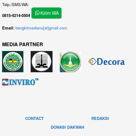
Telp./SMS/WA:
0815-4214-0504
Email:
bangkitmedianu[at]gmail.com
MEDIA PARTNER
CONTACT
REDAKSI
DONASI DAKWAH