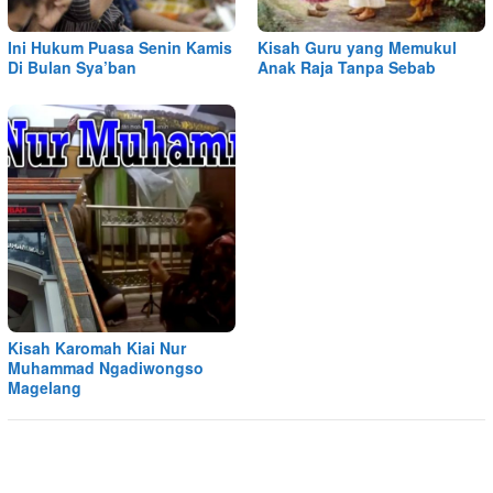
Ini Hukum Puasa Senin Kamis
Kisah Guru yang Memukul
Di Bulan Sya’ban
Anak Raja Tanpa Sebab
Kisah Karomah Kiai Nur
Muhammad Ngadiwongso
Magelang