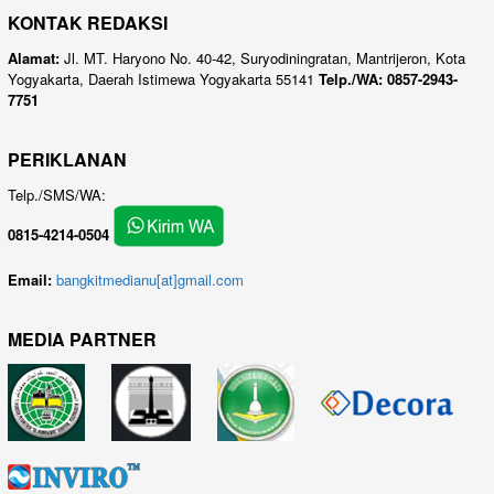
KONTAK REDAKSI
Alamat:
Jl. MT. Haryono No. 40-42, Suryodiningratan, Mantrijeron, Kota
Yogyakarta, Daerah Istimewa Yogyakarta 55141
Telp./WA: 0857-2943-
7751
PERIKLANAN
Telp./SMS/WA:
0815-4214-0504
Email:
bangkitmedianu[at]gmail.com
MEDIA PARTNER