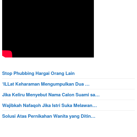
Stop Phubbing Hargai Orang Lain
‘ILLat Keharaman Mengumpulkan Dua …
Jika Keliru Menyebut Nama Calon Suami sa…
Wajibkah Nafaqoh Jika Istri Suka Melawan…
Solusi Atas Pernikahan Wanita yang Ditin…