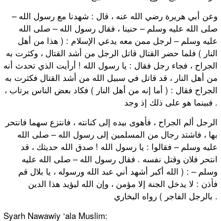
وعن أبي هريرة رضي الله عنه ، قال : شهدنا مع رسول الله –
صلى الله عليه وسلم – حنينا ، فقال رسول الله – صلى الله
عليه وسلم – لرجل ممن معه يدعي الإسلام : ( هذا من أهل
النار ) فلما حضر القتال قاتل الرجل من أشد القتال ، وكثرت به
الجراح ، فجاء رجل فقال : يا رسول الله ! أرأيت الذي تحدث أنه
من أهل النار ، قد قاتل في سبيل الله من أشد القتال فكثرت به
الجراح فقال : ( أما إنه من أهل النار ) فكاد بعض الناس يرتاب ،
فبينما هو على ذلك إذ وجد .
الرجل ألم الجراح ، فأهوى بيده إلى كنانته ، فانتزع سهما فانتحر
بها ، فاشتد رجال من المسلمين إلى رسول الله – صلى الله
عليه وسلم – فقالوا : يا رسول الله ! صدق الله حديثك ، قد
انتحر فلان وقتل نفسه . فقال رسول الله – صلى الله عليه
وسلم – : ( الله أكبر أشهد أني عبد الله ورسوله ، يا بلال قم
فأذن : لا يدخل الجنة إلا مؤمن ، وإن الله ليؤيد هذا الدين
بالرجل الفاجر ) رواه البخاري .
Syarh Nawawiy ‘ala Muslim: