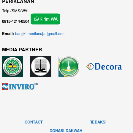
PERIKLANAN
Telp./SMS/WA:
0815-4214-0504
Email:
bangkitmedianu[at]gmail.com
MEDIA PARTNER
CONTACT
REDAKSI
DONASI DAKWAH