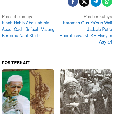
Navigasi
Pos sebelumnya
Pos berikutnya
pos
Kisah Habib Abdullah bin
Karomah Gus Ya’qub Wali
Abdul Qadir Bilfaqih Malang
Jadzab Putra
Bertemu Nabi Khidir
Hadratussyaikh KH Hasyim
Asy’ari
POS TERKAIT