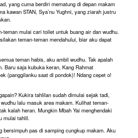
dad, yang cuma berdiri mematung di depan makam
ama kawan STAN, Sya’nu Yughni, yang ziarah justru
ukan.
-teman mulai cari toilet untuk buang air dan wudhu.
rsilakan teman-teman mendahului, biar aku dapat
semua teman habis, aku ambil wudhu. Tak apalah
an. Baru saja kubuka keran, Kang Rahmat
ek (panggilanku saat di pondok)! Ndang cepet o!
pain? Kukira tahlilan sudah dimulai sejak tadi,
 wudhu lalu masuk area makam. Kulihat teman-
tak kalah heran. Mungkin Mbah Yai menghendaki
mulai tahlil.
ng bersimpuh pas di samping cungkup makam. Aku
anya,