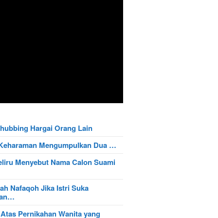
hubbing Hargai Orang Lain
t Keharaman Mengumpulkan Dua …
eliru Menyebut Nama Calon Suami
ah Nafaqoh Jika Istri Suka
wan…
 Atas Pernikahan Wanita yang