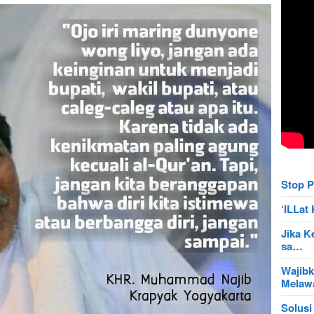
Stop P
‘ILLa
Jika K
sa…
Wajibk
Mela
Solusi