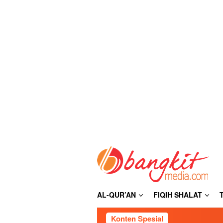
Loncat
ke
konten
AL-QUR’AN
FIQIH SHALAT
Konten Spesial