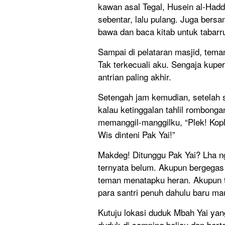
kawan asal Tegal, Husein al-Had
sebentar, lalu pulang. Juga bers
bawa dan baca kitab untuk tabarr
Sampai di pelataran masjid, teman
Tak terkecuali aku. Sengaja kupe
antrian paling akhir.
Setengah jam kemudian, setelah 
kalau ketinggalan tahlil rombong
memanggil-manggilku, “Plek! Kopl
Wis dinteni Pak Yai!”
Makdeg! Ditunggu Pak Yai? Lha nga
ternyata belum. Akupun bergegas
teman menatapku heran. Akupun 
para santri penuh dahulu baru mau 
Kutuju lokasi duduk Mbah Yai ya
duduk di samping beliau dan bert