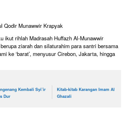
ul Qodir Munawwir Krapyak
aku ikut rihlah Madrasah Huffazh Al-Munawwir
berupa ziarah dan silaturahim para santri bersama
kami ke ‘barat’, menyusur Cirebon, Jakarta, hingga
ngenang Kembali Syi’ir
Kitab-kitab Karangan Imam Al
s Dur
Ghazali