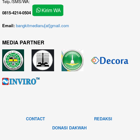
Telp./SMS/WA:
0815-4214-0504
Email:
bangkitmedianu[at]gmail.com
MEDIA PARTNER
CONTACT
REDAKSI
DONASI DAKWAH