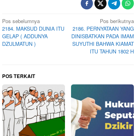
Navigasi
Pos sebelumnya
Pos berikutnya
pos
2184. MAKSUD DUNIA ITU
2186. PERNYATAAN YANG
GELAP ( ADDUNYA
DINISBATKAN PADA IMAM
DZULMATUN )
SUYUTHI BAHWA KIAMAT
ITU TAHUN 1802 H
POS TERKAIT