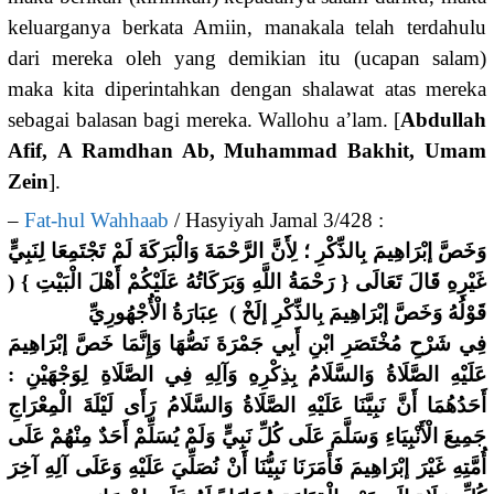
keluarganya berkata Amiin, manakala telah terdahulu
dari mereka oleh yang demikian itu (ucapan salam)
maka kita diperintahkan dengan shalawat atas mereka
sebagai balasan bagi mereka. Wallohu a’lam. [
Abdullah
Afif,
A Ramdhan Ab,
Muhammad Bakhit, Umam
Zein
].
–
Fat-hul Wahhaab
/ Hasyiyah Jamal 3/428 :
وَخَصَّ إبْرَاهِيمَ بِالذِّكْرِ ؛ لِأَنَّ الرَّحْمَةَ وَالْبَرَكَةَ لَمْ تَجْتَمِعَا لِنَبِيٍّ
غَيْرِهِ قَالَ تَعَالَى { رَحْمَةُ اللَّهِ وَبَرَكَاتُهُ عَلَيْكُمْ أَهْلَ الْبَيْتِ } (
قَوْلُهُ وَخَصَّ إبْرَاهِيمَ بِالذِّكْرِ إلَخْ ) عِبَارَةُ الْأُجْهُورِيِّ
فِي شَرْحِ مُخْتَصَرِ ابْنِ أَبِي جَمْرَةَ نَصُّهَا وَإِنَّمَا خَصَّ إبْرَاهِيمَ
عَلَيْهِ الصَّلَاةُ وَالسَّلَامُ بِذِكْرِهِ وَآلِهِ فِي الصَّلَاةِ لِوَجْهَيْنِ :
أَحَدُهُمَا أَنَّ نَبِيَّنَا عَلَيْهِ الصَّلَاةُ وَالسَّلَامُ رَأَى لَيْلَةَ الْمِعْرَاجِ
جَمِيعَ الْأَنْبِيَاءِ وَسَلَّمَ عَلَى كُلِّ نَبِيٍّ وَلَمْ يُسَلِّمْ أَحَدٌ مِنْهُمْ عَلَى
أُمَّتِهِ غَيْرَ إبْرَاهِيمَ فَأَمَرَنَا نَبِيُّنَا أَنْ نُصَلِّيَ عَلَيْهِ وَعَلَى آلِهِ آخِرَ