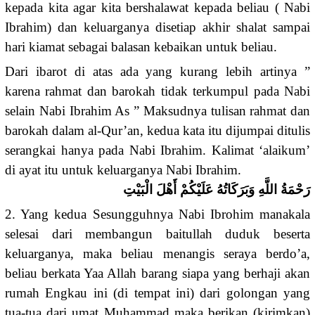
kepada kita agar kita bershalawat kepada beliau ( Nabi
Ibrahim) dan keluarganya disetiap akhir shalat sampai
hari kiamat sebagai balasan kebaikan untuk beliau.
Dari ibarot di atas ada yang kurang lebih artinya ”
karena rahmat dan barokah tidak terkumpul pada Nabi
selain Nabi Ibrahim As ” Maksudnya tulisan rahmat dan
barokah dalam al-Qur’an, kedua kata itu dijumpai ditulis
serangkai hanya pada Nabi Ibrahim. Kalimat ‘alaikum’
di ayat itu untuk keluarganya Nabi Ibrahim.
رَحْمَةُ اللَّهِ وَبَرَكَاتُهُ عَلَيْكُمْ أَهْلَ الْبَيْتِ
2. Yang kedua Sesungguhnya Nabi Ibrohim manakala
selesai dari membangun baitullah duduk beserta
keluarganya, maka beliau menangis seraya berdo’a,
beliau berkata Yaa Allah barang siapa yang berhaji akan
rumah Engkau ini (di tempat ini) dari golongan yang
tua-tua dari umat Muhammad maka berikan (kirimkan)