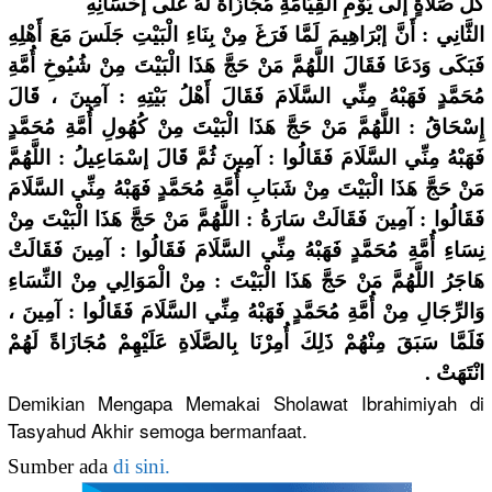
كُلِّ صَلَاةٍ إلَى يَوْمِ الْقِيَامَةِ مُجَازَاةً لَهُ عَلَى إحْسَانِهِ
الثَّانِي : أَنَّ إبْرَاهِيمَ لَمَّا فَرَغَ مِنْ بِنَاءِ الْبَيْتِ جَلَسَ مَعَ أَهْلِهِ
فَبَكَى وَدَعَا فَقَالَ اللَّهُمَّ مَنْ حَجَّ هَذَا الْبَيْتَ مِنْ شُيُوخِ أُمَّةِ
مُحَمَّدٍ فَهَبْهُ مِنِّي السَّلَامَ فَقَالَ أَهْلُ بَيْتِهِ : آمِينَ ، قَالَ
إِسْحَاقُ : اللَّهُمَّ مَنْ حَجَّ هَذَا الْبَيْتَ مِنْ كُهُولِ أُمَّةِ مُحَمَّدٍ
فَهَبْهُ مِنِّي السَّلَامَ فَقَالُوا : آمِينَ ثُمَّ قَالَ إسْمَاعِيلُ : اللَّهُمَّ
مَنْ حَجَّ هَذَا الْبَيْتَ مِنْ شَبَابِ أُمَّةِ مُحَمَّدٍ فَهَبْهُ مِنِّي السَّلَامَ
فَقَالُوا : آمِينَ فَقَالَتْ سَارَةُ : اللَّهُمَّ مَنْ حَجَّ هَذَا الْبَيْتَ مِنْ
نِسَاءِ أُمَّةِ مُحَمَّدٍ فَهَبْهُ مِنِّي السَّلَامَ فَقَالُوا : آمِينَ فَقَالَتْ
هَاجَرُ اللَّهُمَّ مَنْ حَجَّ هَذَا الْبَيْتَ : مِنْ الْمَوَالِي مِنْ النِّسَاءِ
وَالرِّجَالِ مِنْ أُمَّةِ مُحَمَّدٍ فَهَبْهُ مِنِّي السَّلَامَ فَقَالُوا : آمِينَ ،
فَلَمَّا سَبَقَ مِنْهُمْ ذَلِكَ أُمِرْنَا بِالصَّلَاةِ عَلَيْهِمْ مُجَازَاةً لَهُمْ
انْتَهَتْ .
Demikian Mengapa Memakai Sholawat Ibrahimiyah di
Tasyahud Akhir semoga bermanfaat.
Sumber ada
di sini.