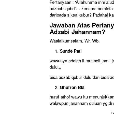
Pertanyaan : ‘Allahumma inni a’
adzaabilqobri’… kenapa meminta p
daripada siksa kubur? Padahal ka
Jawaban Atas Pertan
Adzabi Jahannam?
Waalaikumsalam. Wr. Wb.
Sunde Pati
wawunya adalah li mutlaqil jam’i
dulu,,,
bisa adzab qubur dulu dan bisa a
Ghufron Bkl
huruf athof wawu itu menunjukkan 
walawpun janannam duluan yg di s
ا