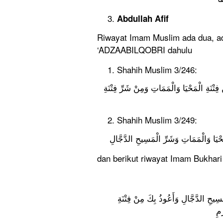
Abdullah Afif
Riwayat Imam Muslim ada dua, 
‘ADZAABILQOBRI dahulu
Shahih Muslim 3/246:
ِتْنَةِ الْمَحْيَا وَالْمَمَاتِ وَمِنْ شَرِّ فِتْنَةِ
Shahih Muslim 3/249:
مَحْيَا وَالْمَمَاتِ وَشَرِّ الْمَسِيحِ الدَّجَّالِ
dan berikut riwayat Imam Bukhari
َسِيحِ الدَّجَّالِ وَأَعُوذُ بِكَ مِنْ فِتْنَةِ
َمِ