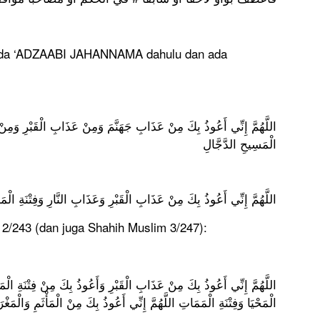
ada ‘ADZAABI JAHANNAMA dahulu dan ada
اللَّهُمَّ إِنِّي أَعُوذُ بِكَ مِنْ عَذَابِ جَهَنَّمَ وَمِنْ عَذَابِ الْقَبْرِ وَمِنْ ف
الْمَسِيحِ الدَّجَّالِ
اللَّهُمَّ إِنِّي أَعُوذُ بِكَ مِنْ عَذَابِ الْقَبْرِ وَعَذَابِ النَّارِ وَفِتْنَةِ الْ
 2/243 (dan juga Shahih Muslim 3/247):
اللَّهُمَّ إِنِّي أَعُوذُ بِكَ مِنْ عَذَابِ الْقَبْرِ وَأَعُوذُ بِكَ مِنْ فِتْنَةِ الْم
الْمَحْيَا وَفِتْنَةِ الْمَمَاتِ اللَّهُمَّ إِنِّي أَعُوذُ بِكَ مِنْ الْمَأْثَمِ وَالْمَغْر