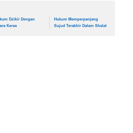
kum Dzikir Dengan
Hukum Memperpanjang
ara Keras
Sujud Terakhir Dalam Shalat