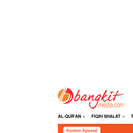
Loncat
ke
konten
AL-QUR’AN
FIQIH SHALAT
Konten Spesial