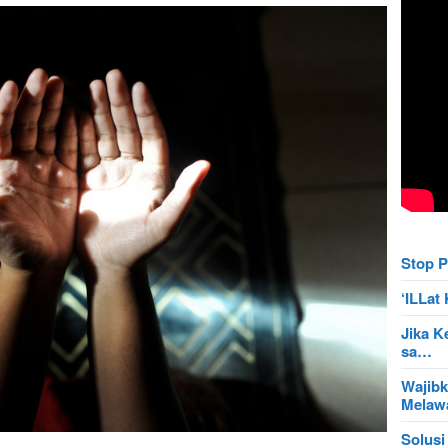
Stop P
‘ILLa
Jika K
sa…
Wajibk
Mela
Solusi