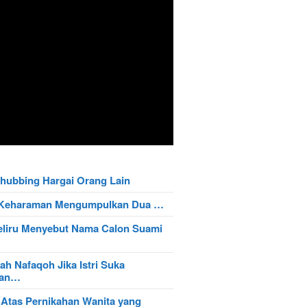
hubbing Hargai Orang Lain
t Keharaman Mengumpulkan Dua …
eliru Menyebut Nama Calon Suami
ah Nafaqoh Jika Istri Suka
wan…
 Atas Pernikahan Wanita yang