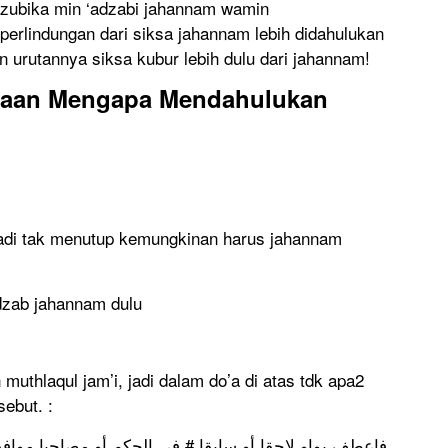
udzubika min ‘adzabi jahannam wamin
erlindungan dari siksa jahannam lebih didahulukan
n urutannya siksa kubur lebih dulu dari jahannam!
yaan Mengapa Mendahulukan
 jadi tak menutup kemungkinan harus jahannam
dzab jahannam dulu
muthlaqul jam’i, jadi dalam do’a di atas tdk apa2
ebut. :
فاعطف بواو لاحقا أو سابقا # في الحكم أو مصاحبا موافق