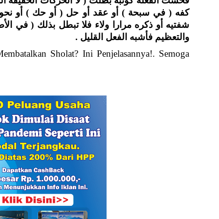
فحشت الفعلة كوثبة بطلت ( لا الحركات الخفيفة المت
كفه ( في سبحة ) أو عقد أو حل ( أو حك ) أو نحو 
شفتيه أو ذكره مرارا ولاء فلا تبطل بذلك ( في الأص
والتعظيم فأشبه الفعل القليل .
mbatalkan Sholat? Ini Penjelasannya!. Semoga