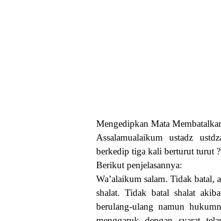
Mengedipkan Mata Membatalk
Assalamualaikum ustadz ustdz
berkedip tiga kali berturut turut ?
Berikut penjelasannya:
Wa’alaikum salam. Tidak batal, 
shalat. Tidak batal shalat aki
berulang-ulang namun hukumnya
menggaruk dengan syarat telap