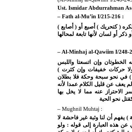
Ust. Ismidar Abdurrahman As
– Fath al-Mu’in I/215-216 :
تكره ( كتحريك ) أصبع أو ( أصابع
كر أو لسان لأنها تابعة لمحالها
– Al-Minhaj al-Qawiim I/248-2
( الخطوتان وإن اتسعتا واللبس
( ولا حركات خفيفات وإن كثرت
 ) في نحو سبحة وحكة فلا بطلان
لم يعف عن قليل الكلام عمدا لأنه
ر الاحتراز عنه مما لا يخل بها
قتل نحو الحية
– Mughnil Muhtaj :
( ) يفهم أن لنا وثبة غير فاحشة لا
عن هذه العبارة إلى قوله : ولو