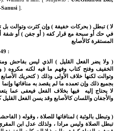
-Sanusi
].
لا ) تبطل ( بحركات خفيفة ) وإن كثرت وتوالت بل  )
في حك أو سبحة مع قرار كفه ( أو جفن ) أو شفة أو ذ
المستقرة كالأصابع
49 :
ولا يضر الفعل القليل ) الذي ليس بفاحش ومنه 
الخفيف وفتح كتاب وفهم ما فيه لكنه مكروه  )
وتوالت لكنها خلاف الأولى وذلك ( كتحريك الأصابع
بجميع ذلك وإن تعمده ما لم يقصد به منافاتها وإنما 
لا يحتاج إليه فيها بخلاف الفعل فيعفى عما يتعس
والأجفان واللسان كالأصابع وقد يسن الفعل القليل ك
وتبطل بالوثبة ) لمنافاتها للصلاة ، وقوله ( الفاحشة 
تبطل الصلاة وليس مرادا ، ولذلك عدل ابن المقري 