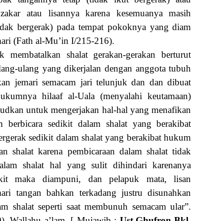
 zakar atau lisannya karena kesemuanya masih
idak bergerak) pada tempat pokoknya yang diam
mari (Fath al-Mu’in I/215-216).
k membatalkan shalat gerakan-gerakan berturut
lang-ulang yang dikerjalan dengan anggota tubuh
an jemari semacam jari telunjuk dan dan dibuat
ukumnya hilaaf al-Uala (menyalahi keutamaan)
sudkan untuk mengerjakan hal-hal yang menafikan
 berbicara sedikit dalam shalat yang berakibat
rgerak sedikit dalam shalat yang berakibat hukum
n shalat karena pembicaraan dalam shalat tidak
lam shalat hal yang sulit dihindari karenanya
ikit maka diampuni, dan pelapuk mata, lisan
mari tangan bahkan terkadang justru disunahkan
lam shalat seperti saat membunuh semacam ular”.
). Wallahu a’lam. [ Mujawib :
Ust.Ghufron Bkl,