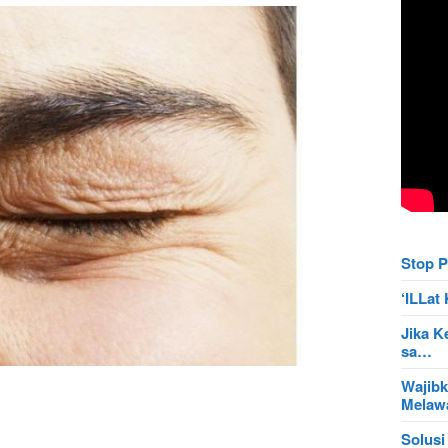
Stop P
‘ILLa
Jika K
sa…
Wajibk
Mela
Solusi