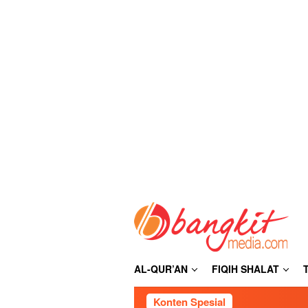
Loncat
ke
konten
AL-QUR’AN
FIQIH SHALAT
Konten Spesial