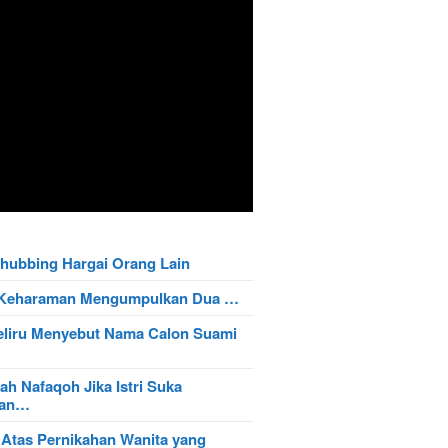
hubbing Hargai Orang Lain
t Keharaman Mengumpulkan Dua …
eliru Menyebut Nama Calon Suami
ah Nafaqoh Jika Istri Suka
wan…
 Atas Pernikahan Wanita yang