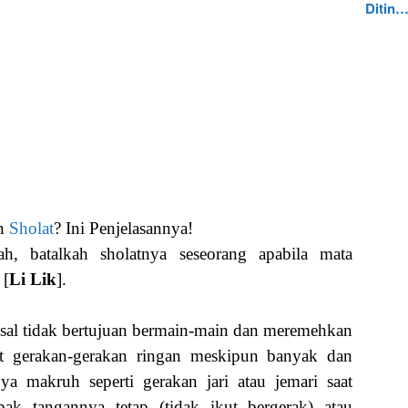
Ditin
an
Sholat
? Ini Penjelasannya!
ah, batalkah sholatnya seseorang apabila mata
 [
Li Lik
].
asal tidak bertujuan bermain-main dan meremehkan
bat gerakan-gerakan ringan meskipun banyak dan
 makruh seperti gerakan jari atau jemari saat
ak tangannya tetap (tidak ikut bergerak) atau