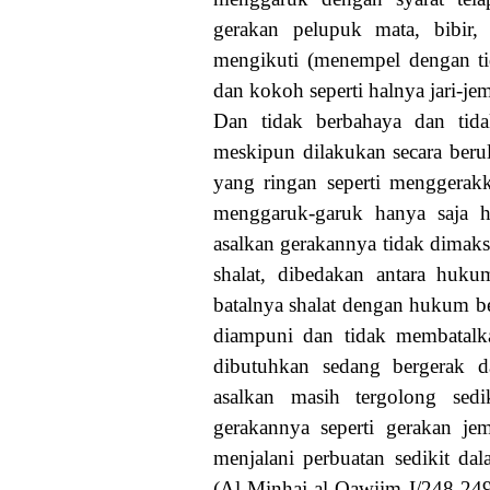
gerakan pelupuk mata, bibir,
mengikuti (menempel dengan t
dan kokoh seperti halnya jari-je
Dan tidak berbahaya dan tida
meskipun dilakukan secara beru
yang ringan seperti menggerakk
menggaruk-garuk hanya saja h
asalkan gerakannya tidak dimak
shalat, dibedakan antara hukum
batalnya shalat dengan hukum be
diampuni dan tidak membatalka
dibutuhkan sedang bergerak da
asalkan masih tergolong sed
gerakannya seperti gerakan je
menjalani perbuatan sedikit da
(Al-Minhaj al-Qawiim I/248-249